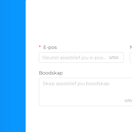
E-pos
0/100
Boodskap
0/1