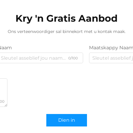
Kry 'n Gratis Aanbod
Ons verteenwoordiger sal binnekort met u kontak maak.
Naam
Maatskappy Naa
0/100
000
Dien in