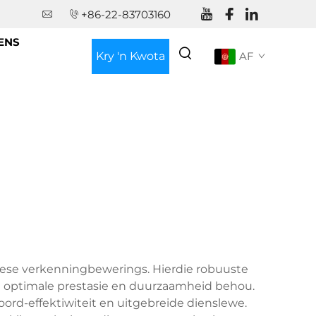
+86-22-83703160
ENS
Kry 'n Kwota
AF
iese verkenningbewerings. Hierdie robuuste
t optimale prestasie en duurzaamheid behou.
oord-effektiwiteit en uitgebreide dienslewe.