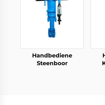
Handbediene
Steenboor
b