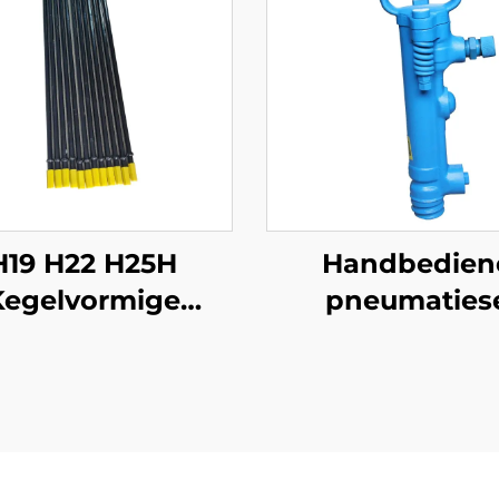
H19 H22 H25H
Handbedien
Kegelvormige
pneumaties
oorstokke vir
breekhamer G7
mynbou
G15 G20 pneuma
pik