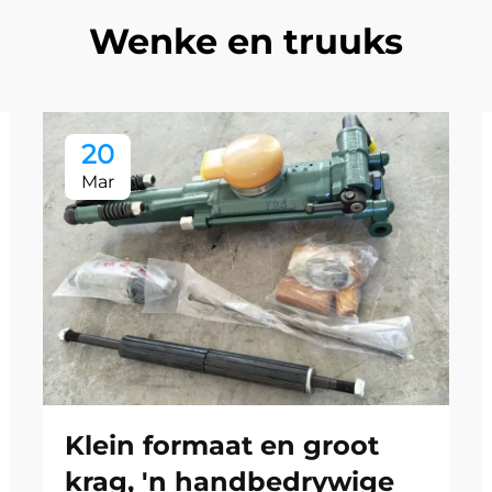
Wenke en truuks
20
Mar
Klein formaat en groot
krag, 'n handbedrywige