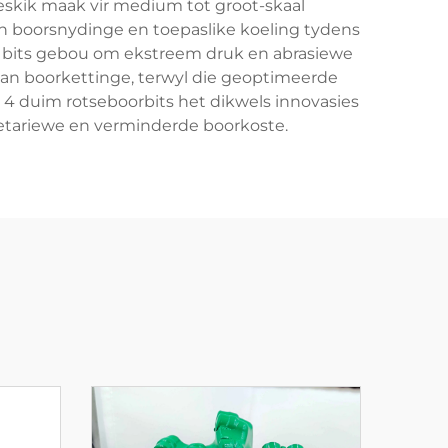
 geskik maak vir medium tot groot-skaal
an boorsnydinge en toepaslike koeling tydens
 bits gebou om ekstreem druk en abrasiewe
aan boorkettinge, terwyl die geoptimeerde
4 duim rotseboorbits het dikwels innovasies
retariewe en verminderde boorkoste.