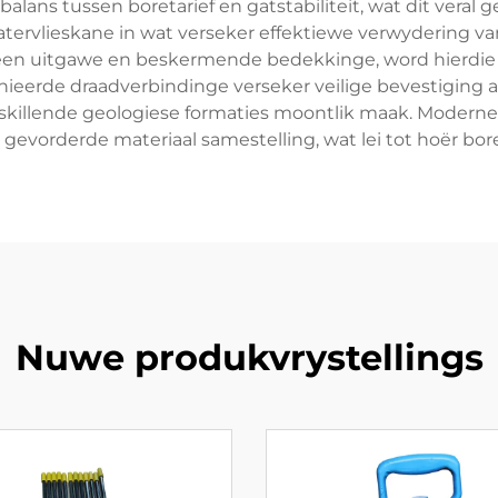
balans tussen boretarief en gatstabiliteit, wat dit veral
watervlieskane in wat verseker effektiewe verwydering v
 teen uitgawe en beskermende bedekkinge, word hierdie
nieerde draadverbindinge verseker veilige bevestiging 
skillende geologiese formaties moontlik maak. Moderne 
 gevorderde materiaal samestelling, wat lei tot hoër bo
Nuwe produkvrystellings