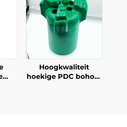
e
Hoogkwaliteit
e
hoekige PDC bohore
 G10
vir 'n verskeidenheid
tiese
toepassings