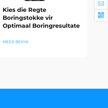
Kies die Regte
Ve
Boringstokke vir
Be
Optimaal Boringresultate
Bo
MEER BEKYK
MEE