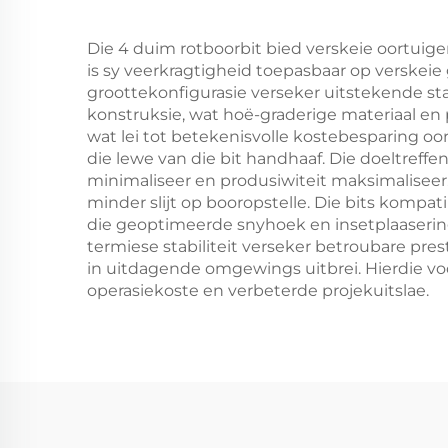
Die 4 duim rotboorbit bied verskeie oortuige
is sy veerkragtigheid toepasbaar op verskeie
groottekonfigurasie verseker uitstekende sta
konstruksie, wat hoë-graderige materiaal en
wat lei tot betekenisvolle kostebesparing 
die lewe van die bit handhaaf. Die doeltreff
minimaliseer en produsiwiteit maksimaliseer.
minder slijt op booropstelle. Die bits kompat
die geoptimeerde snyhoek en insetplaasering 
termiese stabiliteit verseker betroubare pr
in uitdagende omgewings uitbrei. Hierdie vo
operasiekoste en verbeterde projekuitslae.