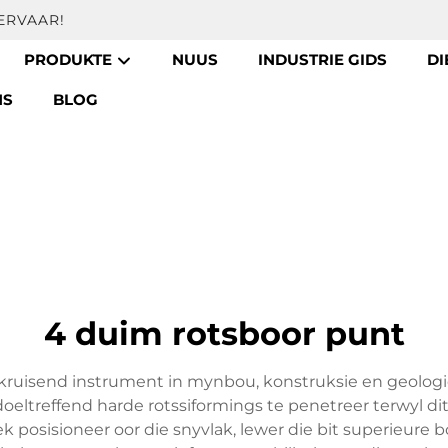
ERVAAR!
PRODUKTE
NUUS
INDUSTRIE GIDS
DI
NS
BLOG
4 duim rotsboor punt
 kruisend instrument in mynbou, konstruksie en geolog
treffend harde rotssiformings te penetreer terwyl di
k posisioneer oor die snyvlak, lewer die bit superieure b