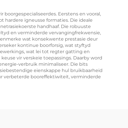
r boorgespecialiseerdes. Eerstens en vooral,
ot hardere igneusse formaties. Die ideale
penetrasiekoerste handhaaf. Die robuuste
teltyd en verminderde vervangingfrekwensie,
e kenmerke wat konsekwente prestasie deur
erseker kontinue boorforsig, wat styftyd
werkings, wat lei tot regter gatting en
se keuse vir verskeie toepassings. Daarby word
nergie-verbruik minimaliseer. Die bits
rosiebestendige eienskappe hul bruikbaarheid
r verbeterde booreffektiwiteit, verminderde