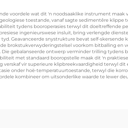
nde voordele wat dit 'n noodsaaklike instrument maak vi
 geologiese toestande, vanaf sagte sedimentêre klippe t
biliteit tydens booroperasies terwyl dit doeltreffende 
 presiese ingenieurswese insluit, bring verlengde diens
oor tyd. Geavanceerde snystrukture bevat self-skersend
ende brokstukverwyderingstelsel voorkom bitballing en v
 Die gebalanseerde ontwerp verminder trilling tydens be
ibiliteit met standaard booropstelle maak dit 'n praktie
verskaf vir superieure klipbreekvaardigheid terwyl dit e
estasie onder hoë-temperatuurtoestande, terwyl die kor
ordele kombineer om uitsonderlike waarde te lewer deu