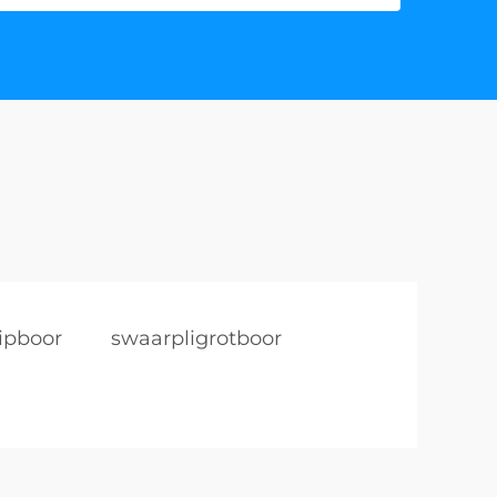
ipboor
swaarpligrotboor