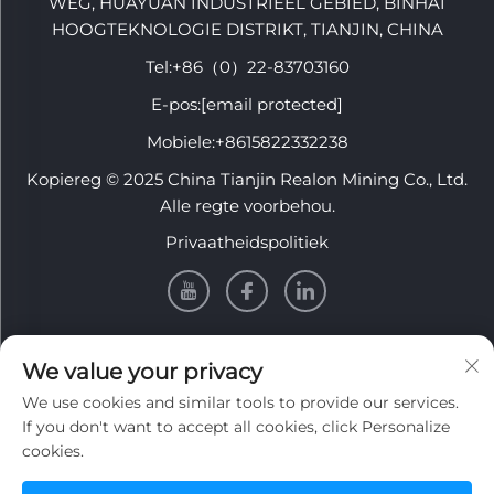
WEG, HUAYUAN INDUSTRIEEL GEBIED, BINHAI
HOOGTEKNOLOGIE DISTRIKT, TIANJIN, CHINA
Tel:
+86（0）22-83703160
E-pos:
[email protected]
Mobiele:
+8615822332238
Kopiereg © 2025 China Tianjin Realon Mining Co., Ltd.
Alle regte voorbehou.
Privaatheidspolitiek
INFORMASIE
We value your privacy
We use cookies and similar tools to provide our services.
Teken aan om ons weeklikse nuusbrief te ontvang
If you don't want to accept all cookies, click Personalize
cookies.