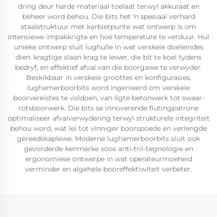
dring deur harde materiaal toelaat terwyl akkuraat en
beheer word behou. Die bits het 'n spesiaal verhard
staalstruktuur met karbietpunte wat ontwerp is om
intensiewe impakkrigte en hoë temperature te verduur. Hul
unieke ontwerp sluit lughulle in wat verskeie doeleindes
dien: kragtige slaan krag te lewer, die bit te koel tydens
bedryf, en effektief afval van die boorgawe te verwyder.
Beskikbaar in verskeie groottes en konfigurasies,
lughamerboorbits word ingenieerd om verskeie
boorvereistes te voldoen, van ligte betonwerk tot swaar-
rotsboorwerk. Die bits se innoverende flutingpatrone
optimaliseer afvalverwydering terwyl strukturele integriteit
behou word, wat lei tot vinniger boorspoede en verlengde
gereedskaplewe. Moderne lughamerboorbits sluit ook
gevorderde kenmerke soos anti-tril-tegnologie en
ergonomiese ontwerpe in wat operateurmoeheid
verminder en algehele booreffektiwiteit verbeter.