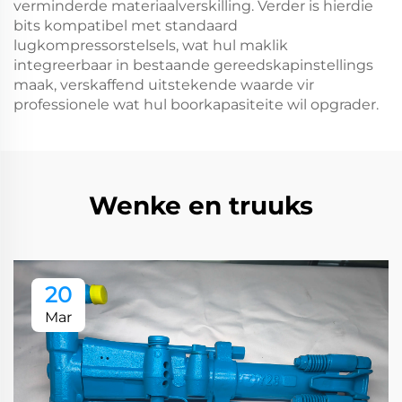
verminderde materiaalverskilling. Verder is hierdie
bits kompatibel met standaard
lugkompressorstelsels, wat hul maklik
integreerbaar in bestaande gereedskapinstellings
maak, verskaffend uitstekende waarde vir
professionele wat hul boorkapasiteite wil opgrader.
Wenke en truuks
20
Mar