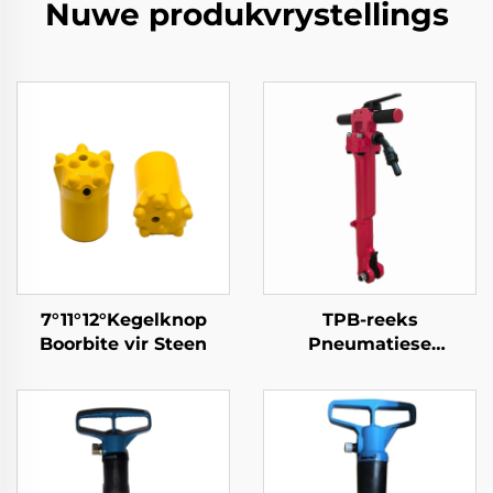
Nuwe produkvrystellings
7°11°12°Kegelknop
TPB-reeks
Boorbite vir Steen
Pneumatiese
Breekhamer
TPB40\TPB60\TPB90
Straatbreekhamer