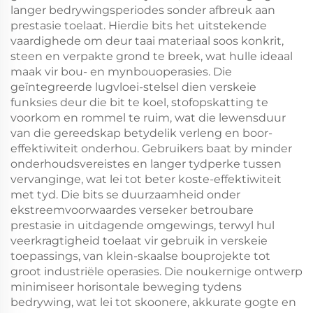
langer bedrywingsperiodes sonder afbreuk aan
prestasie toelaat. Hierdie bits het uitstekende
vaardighede om deur taai materiaal soos konkrit,
steen en verpakte grond te breek, wat hulle ideaal
maak vir bou- en mynbouoperasies. Die
geïntegreerde lugvloei-stelsel dien verskeie
funksies deur die bit te koel, stofopskatting te
voorkom en rommel te ruim, wat die lewensduur
van die gereedskap betydelik verleng en boor-
effektiwiteit onderhou. Gebruikers baat by minder
onderhoudsvereistes en langer tydperke tussen
vervanginge, wat lei tot beter koste-effektiwiteit
met tyd. Die bits se duurzaamheid onder
ekstreemvoorwaardes verseker betroubare
prestasie in uitdagende omgewings, terwyl hul
veerkragtigheid toelaat vir gebruik in verskeie
toepassings, van klein-skaalse bouprojekte tot
groot industriële operasies. Die noukernige ontwerp
minimiseer horisontale beweging tydens
bedrywing, wat lei tot skoonere, akkurate gogte en