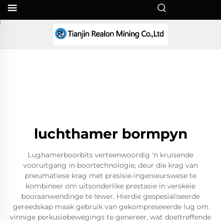
AF
luchthamer bormpyn
Lughamerboorbits verteenwoordig 'n kruisende
vooruitgang in boortechnologie, deur die krag van
pneumatiese krag met presisie-ingenieurswese te
kombineer om uitsonderlike prestasie in verskeie
booraanwendinge te lewer. Hierdie gespesialiseerde
gereedskap maak gebruik van gekompreseeerde lug om
vinnige perkusiebewegings te genereer, wat doeltreffende