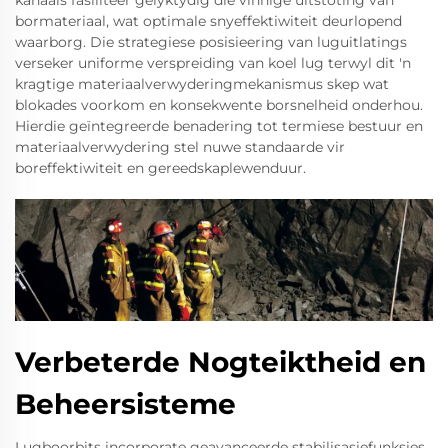
kanaals fasiliteer gelyktydig die vinnige uitstoting van
bormateriaal, wat optimale snyeffektiwiteit deurlopend
waarborg. Die strategiese posisieering van luguitlatings
verseker uniforme verspreiding van koel lug terwyl dit 'n
kragtige materiaalverwyderingmekanismus skep wat
blokades voorkom en konsekwente borsnelheid onderhou.
Hierdie geïntegreerde benadering tot termiese bestuur en
materiaalverwydering stel nuwe standaarde vir
boreffektiwiteit en gereedskaplewenduur.
Verbeterde Nogteiktheid en
Beheersisteme
Lugboorbits incorporate geavanceerde stabilisasiefunksies