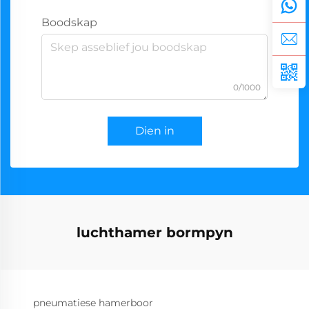
Boodskap
0/1000
Dien in
luchthamer bormpyn
pneumatiese hamerboor