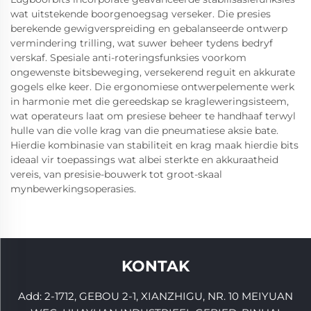
wat uitstekende boorgenoegsag verseker. Die presies
berekende gewigverspreiding en gebalanseerde ontwerp
vermindering trilling, wat suwer beheer tydens bedryf
verskaf. Spesiale anti-roteringsfunksies voorkom
ongewenste bitsbeweging, versekerend reguit en akkurate
gogels elke keer. Die ergonomiese ontwerpelemente werk
in harmonie met die gereedskap se kragleweringsisteem,
wat operateurs laat om presiese beheer te handhaaf terwyl
hulle van die volle krag van die pneumatiese aksie bate.
Hierdie kombinasie van stabiliteit en krag maak hierdie bits
ideaal vir toepassings wat albei sterkte en akkuraatheid
vereis, van presisie-bouwerk tot groot-skaal
mynbewerkingsoperasies.
KONTAK
Add: 2-1712, GEBOU 2-1, XIANZHIGU, NR. 10 MEIYUAN