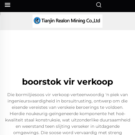
AF
boorstok vir verkoop
Die bormiljiesoos vir verkoop verteenwoordig 'n piek van
ingenieursvaardigheid in borsuitrusting, ontwerp om die
eisende vereistes van verskeie beroerings te voldoen.
Hierdie noukeurig-geïngeneerde komponente het hoë-
kwaliteit staal konstruksie, wat uitzonderlike duursaamheid
en weerstand teen slijting verseker in uitdagende
omgewings. Die soose word vervaardig met streng