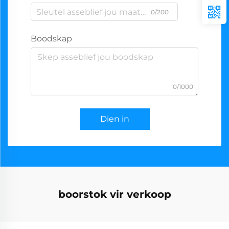
0/200
Boodskap
0/1000
Dien in
boorstok vir verkoop