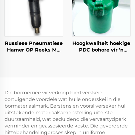
Russiese Pneumatiese
Hoogkwaliteit hoekige
Hamer OP Reeks MO
PDC bohore vir 'n
Reeks Breekhamer--
verskeidenheid
MO-1B
toepassings
Die bormerrieë vir verkoop bied verskeie
oortuigende voordele wat hulle onderskei in die
bormateriaalmark. Eerstens en vooral verseker hul
uitstekende materiaalsamenstelling uiterste
duurzaamheid, wat beduidend die vervaartydperk
verminder en geassosieerde koste. Die gevorderde
hittebehandelingproses skep 'n uniforme