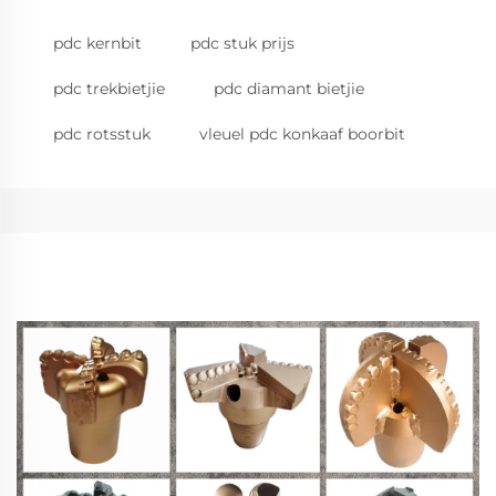
pdc kernbit
pdc stuk prijs
pdc trekbietjie
pdc diamant bietjie
pdc rotsstuk
vleuel pdc konkaaf boorbit