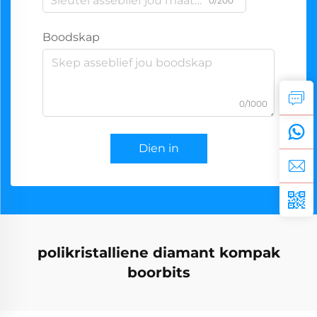
0/200
Boodskap
0/1000
Dien in
polikristalliene diamant kompak
boorbits