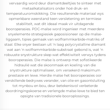
vervaardig word deur diamantdeeltjies te sinteer met
metaalkatalisators onder hoë druk- en
temperatuuromskikking. Die resulterende materiaal wys
opmerkbare weerstand teen versletening en termiese
stabiliteit, wat dit ideaal maak vir uitdagende
booroperasies. PDC-malse word ingenieer met meerdere
snyelemente strategiesiek geposisioneer op die malse-
liggaam, tipies gemaak van wolframmkarbide-matriks of
staal. Elke snyer bestaan uit 'n laag polycrystalline diamant
wat aan 'n wolframmkarbide-substraat gebond is, wat 'n
robuuste snystrukture skep wat effektiwiteit verwys tydens
booroperasies. Die malse is ontwerp met sofistikeerde
hidraulië wat die skoonmaak en koeling van die
snystrukture optimaliseer, om versekerd maksimum
prestasie en lewe. Hierdie malse het booroperasies oor
verskillende bedrywes verander, van olie-en gasontsluiting
tot mynbou en bou, deur betekenisvol verbeterde
doordringingskoerse en verlengde malse-lewe te bied ten
opsigte van tradisionele booroplossings.