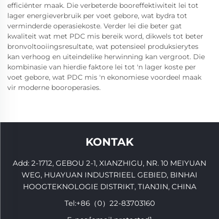
efficiënter maak. Die verbeterde booreffektiwiteit lei tot
lager energieverbruik per voet gebore, wat bydra tot
verminderde operasiekoste. Verder lei die beter gat
kwaliteit wat met PDC mis bereik word, dikwels tot beter
bronvoltooiingsresultate, wat potensieel produksierytes
kan verhoog en uiteindelike herwinning kan vergroot. Die
kombinasie van hierdie faktore lei tot 'n lager koste per
voet gebore, wat PDC mis 'n ekonomiese voordeel maak
vir moderne booroperasies.
KONTAK
Add: 2-1712, GEBOU 2-1, XIANZHIGU, NR. 10 MEIYUAN
WEG, HUAYUAN INDUSTRIEEL GEBIED, BINHAI
HOOGTEKNOLOGIE DISTRIKT, TIANJIN, CHINA
Tel:
+86（0）22-83703160