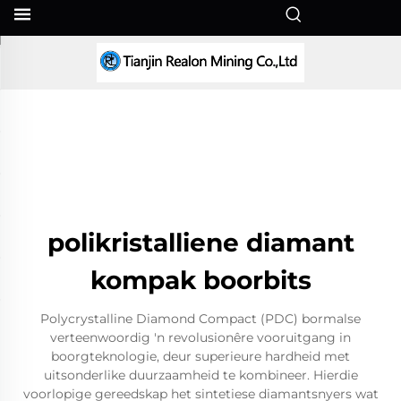
AF
polikristalliene diamant
kompak boorbits
Polycrystalline Diamond Compact (PDC) bormalse
verteenwoordig 'n revolusionêre vooruitgang in
boorgteknologie, deur superieure hardheid met
uitsonderlike duurzaamheid te kombineer. Hierdie
voorlopige gereedskap het sintetiese diamantsnyers wat