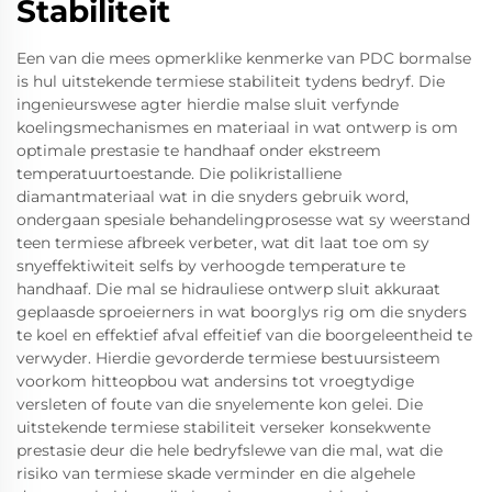
Stabiliteit
Een van die mees opmerklike kenmerke van PDC bormalse
is hul uitstekende termiese stabiliteit tydens bedryf. Die
ingenieurswese agter hierdie malse sluit verfynde
koelingsmechanismes en materiaal in wat ontwerp is om
optimale prestasie te handhaaf onder ekstreem
temperatuurtoestande. Die polikristalliene
diamantmateriaal wat in die snyders gebruik word,
ondergaan spesiale behandelingprosesse wat sy weerstand
teen termiese afbreek verbeter, wat dit laat toe om sy
snyeffektiwiteit selfs by verhoogde temperature te
handhaaf. Die mal se hidrauliese ontwerp sluit akkuraat
geplaasde sproeierners in wat boorglys rig om die snyders
te koel en effektief afval effeitief van die boorgeleentheid te
verwyder. Hierdie gevorderde termiese bestuursisteem
voorkom hitteopbou wat andersins tot vroegtydige
versleten of foute van die snyelemente kon gelei. Die
uitstekende termiese stabiliteit verseker konsekwente
prestasie deur die hele bedryfslewe van die mal, wat die
risiko van termiese skade verminder en die algehele