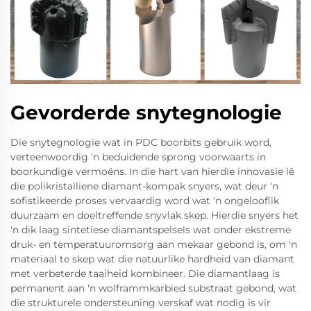
Gevorderde snytegnologie
Die snytegnologie wat in PDC boorbits gebruik word,
verteenwoordig 'n beduidende sprong voorwaarts in
boorkundige vermoëns. In die hart van hierdie innovasie lê
die polikristalliene diamant-kompak snyers, wat deur 'n
sofistikeerde proses vervaardig word wat 'n ongelooflik
duurzaam en doeltreffende snyvlak skep. Hierdie snyers het
'n dik laag sintetiese diamantspelsels wat onder ekstreme
druk- en temperatuuromsorg aan mekaar gebond is, om 'n
materiaal te skep wat die natuurlike hardheid van diamant
met verbeterde taaiheid kombineer. Die diamantlaag is
permanent aan 'n wolframmkarbied substraat gebond, wat
die strukturele ondersteuning verskaf wat nodig is vir