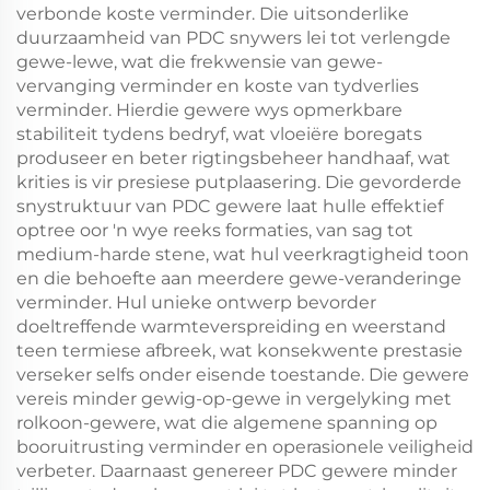
verbonde koste verminder. Die uitsonderlike
duurzaamheid van PDC snywers lei tot verlengde
gewe-lewe, wat die frekwensie van gewe-
vervanging verminder en koste van tydverlies
verminder. Hierdie gewere wys opmerkbare
stabiliteit tydens bedryf, wat vloeiëre boregats
produseer en beter rigtingsbeheer handhaaf, wat
krities is vir presiese putplaasering. Die gevorderde
snystruktuur van PDC gewere laat hulle effektief
optree oor 'n wye reeks formaties, van sag tot
medium-harde stene, wat hul veerkragtigheid toon
en die behoefte aan meerdere gewe-veranderinge
verminder. Hul unieke ontwerp bevorder
doeltreffende warmteverspreiding en weerstand
teen termiese afbreek, wat konsekwente prestasie
verseker selfs onder eisende toestande. Die gewere
vereis minder gewig-op-gewe in vergelyking met
rolkoon-gewere, wat die algemene spanning op
booruitrusting verminder en operasionele veiligheid
verbeter. Daarnaast genereer PDC gewere minder