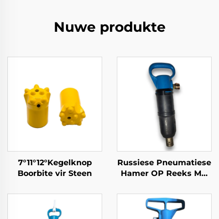
Nuwe produkte
7°11°12°Kegelknop
Russiese Pneumatiese
Boorbite vir Steen
Hamer OP Reeks MO
Reeks Breekhamer--
MO-1B