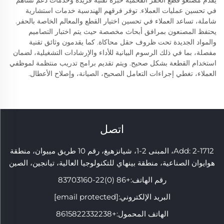
في تحسين عمليات العملاء. توفر فرقهم الهندسية خدمات استشارية
شاملة، تساعد العملاء في تحسين اختيار القطع والمعالم الخاصة بالحفر.
يحتفظ المصنعون بمرافق أبحاث مخصصة حيث يتم اختبار التصاميم
والمواد الجديدة تحت ظروف حقل محاكاة. كما يقدمون وثائق تقنية
مفصلة، بما في ذلك الرسوم البيانية للأداء والإرشادات التشغيلية، لضمان
استخدام القطعة بشكل صحيح. ويتم تقديم برامج تدريب منتظمة لموظفي
العملاء، تغطي إجراءات التعامل الصحيح، الصيانة، وإصلاح الأعطال.
اتصل
Add: 2-1712، المبنى 2-1، شيانزهيغ، رقم 10 طريق مييوان، منطقة
هوايوان الصناعية، منطقة بينهاي للتكنولوجيا العالية، تيانجين، الصين
رقم الهاتف:
+86 (0)22-83703160
البريد الإلكتروني:
[email protected]
الهاتف المحمول:
+8615822332238