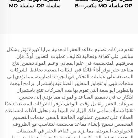
OP سلسلة MO مكسر--B-
سلسلة OP، سلسلة MO
3
كاسرة--OP-4
تقدم شركات تصنيع مقاعد الحفر المعدنية مزايا كبيرة تؤثر بشكل
مباشر على كفاءة وفعالية تكاليف عمليات التعدين. أولاً، فإن
معرفتهم المتخصصة في علم المعادن وعلم المواد تضمن إنتاج
مقاعد حفر توفر أداءً فائقًا في البيئات الصعبة. تحافظ الشركات
المصنعة على عمليات التحكم في الجودة الصارمة، مما يؤدي إلى
منتجات تلبي أو تتجاوز المعايير الصناعية باستمرار. برامج البحث
والتطوير الواسعة التي تقوم بها هذه الشركات تنتج باستمرار
ابتكارات في تصميم المقاعد والمواد، مما يؤدي إلى تحسين
سرعات الحفر وتقليل وقت التوقف. توفر الشركات المصنعة دعمًا
تقنيًا شاملًا، بما في ذلك الزيارات الميدانية وتحليل الأداء، لمساعدة
العملاء على تحسين عملياتهم الخاصة بالحفر. خدمات التصميم
المخصص تسمح بإنشاء مقاعد مخصصة لتتناسب مع الظروف
الجيولوجية الفريدة، مما يزيد من كفاءة الحفر في التطبيقات
المحددة. تحتفظ الشركات المصنعة بشبكات توزيع عالمية، مما