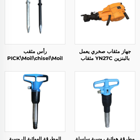
جهاز مثقاب صخري يعمل
رأس مثقب
بالبنزين YN27C مثقاب
PICK\Moil\chisel\Moil
صخري بدفق داخلي محمول
Rod\ Moil point\ Flat
مطرقة جاك
Chisel\Narrow Chisel
مطرقة هوائية روسية سلسلة
المطرقة الهوائية الروسية