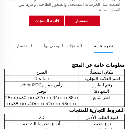
الصعبة مثل الخرسانة المسلحة، والصخور الطاحنة، وغيرها من
المواد الصلبة.
استفسار
قائمة المنتجات
نظرة عامة
المنتجات الموصى بها
استفسار
معلومات عامة عن المنتج
مكان المنشأ:
الصين
اسم العلامة التجارية:
Realon
رقم الطراز:
رأس حفر مchor PDC
الشهادة:
توفير
قطر شائع
28mm،30mm،32mm،34mm،36m
m،38mm،40mm،42mm،45mm
الشروط التجارية للمنتجات
كمية الطلب الأدنى:
20
نوع الخيط
أنواع الخيوط الشائعة