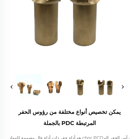
يمكن تخصيص أنواع مختلفة من رؤوس الحفر
المرتبطة PDC بالجملة
رأس الحفر المchor PCD هو أداة حفر ذات أداء عالٍ مصممة للمواد