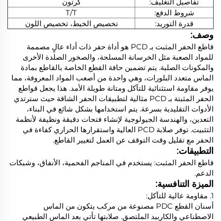
تفاصيل التغليف:
كرتون
شروط الدفع:
T/T
قدرة التوريد:
تخصيص الخيط، تخصيص اللون
وصف:
قاطع الحفر المثبت بـ PCD هو أداة حفر ذات أداء عالٍ مصممة
للمواد الصعبة مثل الخرسانة المسلحة، والصخور الصلدة الأخرى
والمكونات الصلبة. يتم تضمين حافة القطع الخاصة بالقاطع بمادة
الماس متعدد البلورات، وهي واحدة من أصعب المواد المعروفة، مما
يوفر مقاومة استثنائية للتآكل ومتانة طويلة الأمد. هذا يجعل قواطع
الحفر المثبتة بـ PCD مثالية لتطبيقات الحفر الشاقة حيث سترتدي
الأدوات التقليدية بسرعة. يتم استخدامها بشكل شائع في البناء،
التعدين، والهندسة الجيولوجية لإنشاء فتحات دقيقة ونظيفة لأنظمة
التثبيت. توفر صلابة PCD العالية واستقرارها الحراري كفاءة في
الحفر مع تقليل وقت التوقف عن العمل لتغيير القاطع.
التطبيقات:
قاطع الحفر المثبت: يستخدم في المناجم الفحمية، الأنفاق، وشبكات
الدعم.
الميزة التنافسية:
1. مقاومة عالية للتآكل:
أسنان القطع PDC مصنوعة من مركب يتكون من الماس
الاصطناعي والكاربيد الملتصق. صلابتها تأتي بعد الماس الطبيعي