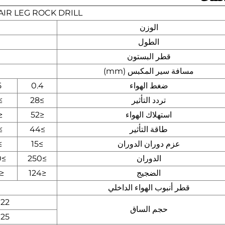
AIR LEG ROCK DRILL
الوزن
الطول
1
قطر البستون
مسافة سير المكبس (mm)
ضغط الهواء
0.4
5
تردد التأثير
≥28
35
استهلاك الهواء
≤52
58
طاقة التأثير
≥44
63
عزم دوران الدوران
≥15
19
الدوران
≥250
≥400
الضجيج
≤124
≤125
قطر أنبوب الهواء الداخلي
22 * 108
حجم الساق
25 * 108