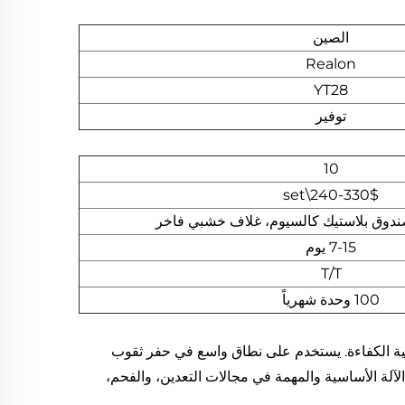
الصين
Realon
YT28
توفير
10
240-330$\set
وق بلاستيك كالسيوم، غلاف خشبي فاخر
7-15 يوم
T/T
100 وحدة شهرياً
عالية الكفاءة. يستخدم على نطاق واسع في حفر ثقوب
لآلة الأساسية والمهمة في مجالات التعدين، والفحم،