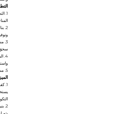
التط
1. ا
المنا
2. ب
وتوفي
سحق و
4. 
واستخ
5. مشاريع النحت الحجري: تُستخدم لسحق الصخور في المحاجر أو المشاريع الكبيرة المتعلقة بالنحت الحجري لتحسين كفاءة البناء.
الميز
1. كفاءة عالية وسرعة حفر صخور عالية
التكو
2. بنية معقولة وسهولة التشغيل
يتم ا