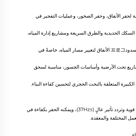
ة لحفر الأنفاق، وحفر الصخور، وعمليات التفجير في
مثل السكك الحديدية والطرق السريعة ومشاريع إدارة المياه،
3. مشاريع الموارد المائية: تُستخدم لحفر وبناء مشاريع الموارد المائية مثل السدود프로그 الأنفاق لتغيير مسار المياه، خاصةً في
المشاريع تحت الأرضية وأساسات الجسور، مناسبة لسحق
يستخدم مثقاب الصخور YT28 تصميم الساق الهوائية، والذي يتميز بقوة تأثير قوية وتردد تأثير عالٍ (≥37Hz)، ويمكنه الحفر بكفاءة في
مل المختلفة والمعقدة.
ء.