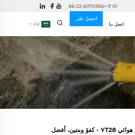
+86-22-83703160
احصل على
اتصل بنا
AR
عرض سعر
مثقاب صخري هوائي YT28 - كفؤ ومتين، أفضل