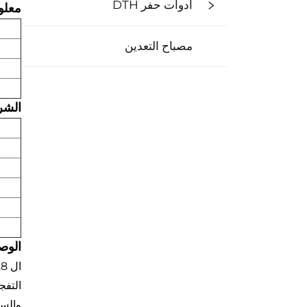
أدوات حفر DTH
معلو
مصباح التعدين
الشر
الو
التفج
والسك