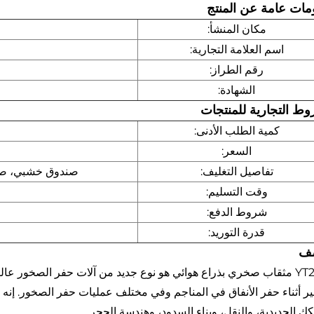
مات عامة عن المنتج
مكان المنشأ:
اسم العلامة التجارية:
رقم الطراز:
الشهادة:
وط التجارية للمنتجات
كمية الطلب الأدنى:
السعر:
تفاصيل التغليف:
صندوق خشبي، صند
وقت التسليم:
شروط الدفع:
قدرة التوريد:
صف
ال YT28 مثقاب صخري بذراع هوائي هو نوع جديد من آلات حفر الصخور 
ير أثناء حفر الأنفاق في المناجم وفي مختلف عمليات حفر الصخور. إنه ا
ك الحديدية، والنقل، وبناء السدود، وهندسة الحجر.