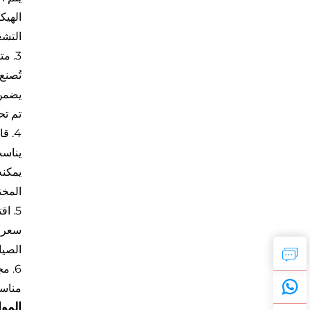
الهيك
التشغ
3. متانة عالية وعمر خدمة طويل
تُصنع ال
يضمن 
تم تح
4. قابلية تكيف قوية وتكيف بيئي عالي
يناسب
المخت
5. اقتصادية عالية وتكلفة صيانة منخفضة
سعر مثقاب الصخور YT28 
الصيا
6. مجالات تطبيق واسعة
مناسب
المو