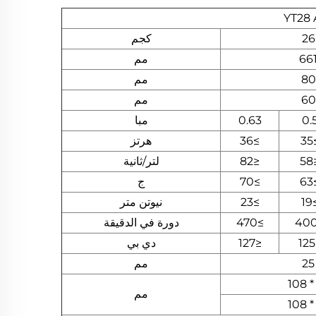
YT28 
26
كجم
66
مم
80
مم
60
مم
0.
0.63
مبا
≥
≥36
هرتز
≤
≤82
لتر/ثانية
≥
≥70
ج
≥
≥23
نيوتن متر
≥470
دورة في الدقيقة
≤127
دي بي
25
مم
مم