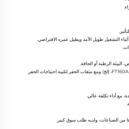
ء.
أثناء التشغيل طويل الأمد ويطيل عمره الافتراضي.
ات.
لبيئة الرطبة أو الجافة.
يمكنه أن يتناسب مع أنواع مختلفة من الأرجل الهوائية (FT160A، FT160B، FT160C، إلخ) ومع مثقاب الحفر لتلبية احتياجات الحفر
.
رها من الصناعات، ولديه طلب سوق كبير.