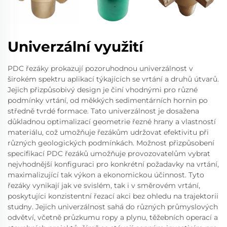
Univerzální využití
PDC řezáky prokazují pozoruhodnou univerzálnost v
širokém spektru aplikací týkajících se vrtání a druhů útvarů.
Jejich přizpůsobivý design je činí vhodnými pro různé
podmínky vrtání, od měkkých sedimentárních hornin po
středně tvrdé formace. Tato univerzálnost je dosažena
důkladnou optimalizací geometrie řezné hrany a vlastností
materiálu, což umožňuje řezákům udržovat efektivitu při
různých geologických podmínkách. Možnost přizpůsobení
specifikací PDC řezáků umožňuje provozovatelům vybrat
nejvhodnější konfiguraci pro konkrétní požadavky na vrtání,
maximalizující tak výkon a ekonomickou účinnost. Tyto
řezáky vynikají jak ve svislém, tak i v směrovém vrtání,
poskytujíci konzistentní řezací akci bez ohledu na trajektorii
studny. Jejich univerzálnost sahá do různých průmyslových
odvětví, včetně průzkumu ropy a plynu, těžebních operací a