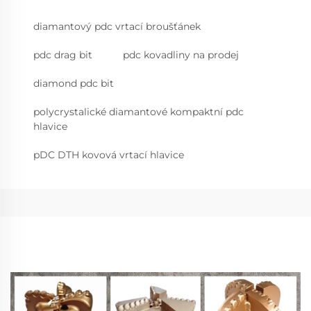
diamantový pdc vrtací broušťánek
pdc drag bit
pdc kovadliny na prodej
diamond pdc bit
polycrystalické diamantové kompaktní pdc
hlavice
pDC DTH kovová vrtací hlavice