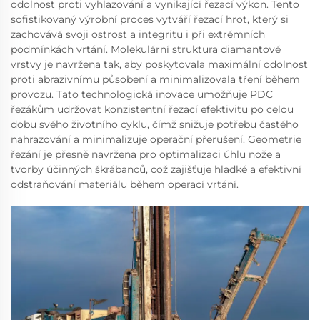
odolnost proti vyhlazování a vynikající řezací výkon. Tento
sofistikovaný výrobní proces vytváří řezací hrot, který si
zachovává svoji ostrost a integritu i při extrémních
podmínkách vrtání. Molekulární struktura diamantové
vrstvy je navržena tak, aby poskytovala maximální odolnost
proti abrazivnímu působení a minimalizovala tření během
provozu. Tato technologická inovace umožňuje PDC
řezákům udržovat konzistentní řezací efektivitu po celou
dobu svého životního cyklu, čímž snižuje potřebu častého
nahrazování a minimalizuje operační přerušení. Geometrie
řezání je přesně navržena pro optimalizaci úhlu nože a
tvorby účinných škrábanců, což zajišťuje hladké a efektivní
odstraňování materiálu během operací vrtání.