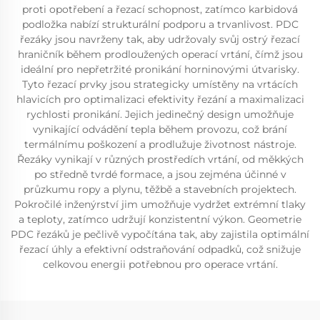
proti opotřebení a řezací schopnost, zatímco karbidová
podložka nabízí strukturální podporu a trvanlivost. PDC
řezáky jsou navrženy tak, aby udržovaly svůj ostrý řezací
hraničník během prodloužených operací vrtání, čímž jsou
ideální pro nepřetržité pronikání horninovými útvarisky.
Tyto řezací prvky jsou strategicky umístěny na vrtácích
hlavicích pro optimalizaci efektivity řezání a maximalizaci
rychlosti pronikání. Jejich jedinečný design umožňuje
vynikající odvádění tepla během provozu, což brání
termálnímu poškození a prodlužuje životnost nástroje.
Řezáky vynikají v různých prostředích vrtání, od měkkých
po středně tvrdé formace, a jsou zejména účinné v
průzkumu ropy a plynu, těžbě a stavebních projektech.
Pokročilé inženýrství jim umožňuje vydržet extrémní tlaky
a teploty, zatímco udržují konzistentní výkon. Geometrie
PDC řezáků je pečlivě vypočítána tak, aby zajistila optimální
řezací úhly a efektivní odstraňování odpadků, což snižuje
celkovou energii potřebnou pro operace vrtání.