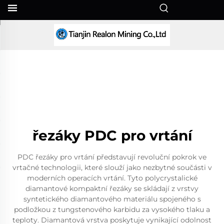
CS
řezáky PDC pro vrtání
PDC řezáky pro vrtání představují revoluční pokrok ve
vrtačné technologii, které slouží jako nezbytné součásti v
moderních operacích vrtání. Tyto polycrystalické
diamantové kompaktní řezáky se skládají z vrstvy
syntetického diamantového materiálu spojeného s
podložkou z tungstenového karbidu za vysokého tlaku a
teploty. Diamantová vrstva poskytuje vynikající odolnost