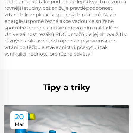
těchto rezáků také podporuje lepší kvalitu otvoru a
rovnější studny, což snižuje pravděpodobnost
vrtacích komplikací a spojených nákladů. Navíc
energie úsporné řezné akce vedou ke snížené
spotřebě energie a nižším provozním nákladům.
Univerzálnost rezáků PDC umožňuje jejich použití v
různých aplikacích, od ropnicko-plynárenského
vrtání po těžbu a stavebnictví, poskytují tak
vynikající hodnotu pro různé odvětví.
Tipy a triky
20
Mar