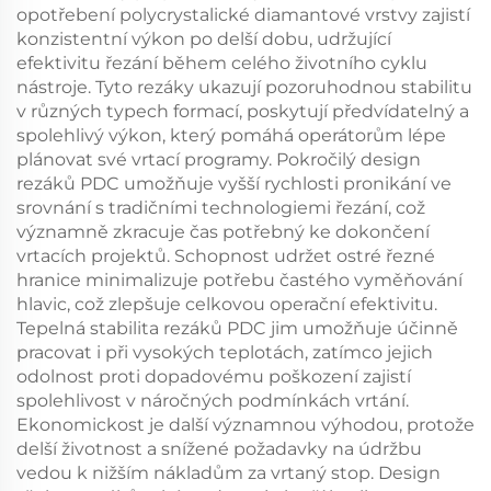
opotřebení polycrystalické diamantové vrstvy zajistí
konzistentní výkon po delší dobu, udržující
efektivitu řezání během celého životního cyklu
nástroje. Tyto rezáky ukazují pozoruhodnou stabilitu
v různých typech formací, poskytují předvídatelný a
spolehlivý výkon, který pomáhá operátorům lépe
plánovat své vrtací programy. Pokročilý design
rezáků PDC umožňuje vyšší rychlosti pronikání ve
srovnání s tradičními technologiemi řezání, což
významně zkracuje čas potřebný ke dokončení
vrtacích projektů. Schopnost udržet ostré řezné
hranice minimalizuje potřebu častého vyměňování
hlavic, což zlepšuje celkovou operační efektivitu.
Tepelná stabilita rezáků PDC jim umožňuje účinně
pracovat i při vysokých teplotách, zatímco jejich
odolnost proti dopadovému poškození zajistí
spolehlivost v náročných podmínkách vrtání.
Ekonomickost je další významnou výhodou, protože
delší životnost a snížené požadavky na údržbu
vedou k nižším nákladům za vrtaný stop. Design