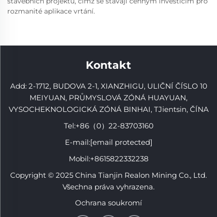
stavebních projektů, čímž se stávají cenným investicím pro
rozmanité aplikace vrtání.
Kontakt
Add: 2-1712, BUDOVA 2-1, XIANZHIGU, ULIČNÍ ČÍSLO 10
MEIYUAN, PRŮMYSLOVÁ ZÓNÁ HUAYUAN,
VYSOCHEKNOLOGICKÁ ZÓNÁ BINHAI, TJientsin, ČÍNA
Tel:
+86（0）22-83703160
E-mail:
[email protected]
Mobil:
+8615822332238
Copyright © 2025 China Tianjin Realon Mining Co., Ltd.
Všechna práva vyhrazena.
Ochrana soukromí