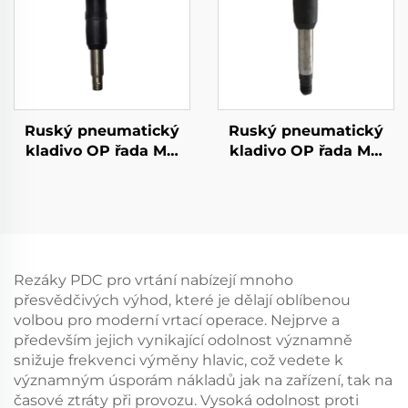
Ruský pneumatický
Ruský pneumatický
kladivo OP řada MO
kladivo OP řada MO
řada Breker--MO-4B
řada Lom–OP-3
Rezáky PDC pro vrtání nabízejí mnoho
přesvědčivých výhod, které je dělají oblíbenou
volbou pro moderní vrtací operace. Nejprve a
především jejich vynikající odolnost významně
snižuje frekvenci výměny hlavic, což vedete k
významným úsporám nákladů jak na zařízení, tak na
časové ztráty při provozu. Vysoká odolnost proti