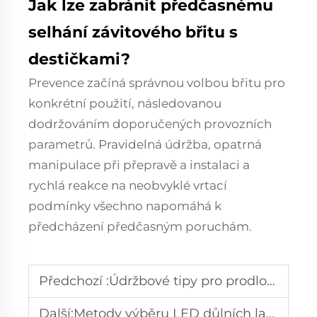
Jak lze zabránit předčasnému
selhání závitového břitu s
destičkami?
Prevence začíná správnou volbou břitu pro
konkrétní použití, následovanou
dodržováním doporučených provozních
parametrů. Pravidelná údržba, opatrná
manipulace při přepravě a instalaci a
rychlá reakce na neobvyklé vrtací
podmínky všechno napomáhá k
předcházení předčasným poruchám.
Předchozí :
Údržbové tipy pro prodloužení životnosti válcových břitů
Další:
Metody výběru LED důlních lamp v průmyslových aplikacích