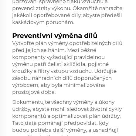
udržování správného tlaku vzduchu a
prevenci ztráty výkonu. Okamžitě nahraďte
jakékoli opotřebované díly, abyste předešli
kaskádovým poruchám.
Preventivní výměna dílů
Vytvořte plán výměny opotřebitelných dílů
před jejich selháním. Mezi běžné
komponenty vyžadující pravidelnou
výměnu patří čelisti sklíčidla, pojistné
kroužky a filtry vstupu vzduchu. Udržujte
zásobu náhradních dílů doporučených
výrobcem, aby byla minimalizována
prostojová doba.
Dokumentujte všechny výměny a úkony
údržby, abyste mohli sledovat životní cykly
komponentů a optimalizovat plán údržby.
Tato data pomáhají předpovídat, kdy
budou potřeba další výměny, a usnadňují