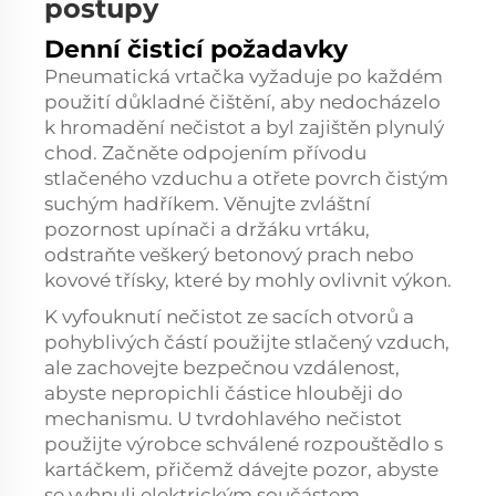
postupy
Denní čisticí požadavky
Pneumatická vrtačka vyžaduje po každém
použití důkladné čištění, aby nedocházelo
k hromadění nečistot a byl zajištěn plynulý
chod. Začněte odpojením přívodu
stlačeného vzduchu a otřete povrch čistým
suchým hadříkem. Věnujte zvláštní
pozornost upínači a držáku vrtáku,
odstraňte veškerý betonový prach nebo
kovové třísky, které by mohly ovlivnit výkon.
K vyfouknutí nečistot ze sacích otvorů a
pohyblivých částí použijte stlačený vzduch,
ale zachovejte bezpečnou vzdálenost,
abyste nepropichli částice hlouběji do
mechanismu. U tvrdohlavého nečistot
použijte výrobce schválené rozpouštědlo s
kartáčkem, přičemž dávejte pozor, abyste
se vyhnuli elektrickým součástem.