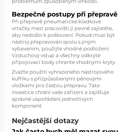
problémům způsobeným vlhkostí.
Bezpečné postupy při přepravě
Při přepravě pneumatické kladkové
vrtačky mezi pracovišti ji pevně zajistěte,
aby nedošlo k poškození. Pokud musí být
nástroj přepravován spolu s jiným
vybavením, použijte vhodné podložení.
Vzduchový vstup a všechny odkryté
připojovací body chrante vhodnými kryty.
Zvažte použití vyhrazeného nástrojového
kufříku s přizpůsobenými pěnovými
vložkami pro častou přepravu. Tato
investice chrání vaše zařízení a zajišťuje
správné uspořádání jednotlivých
komponent.
Nejčastější dotazy
Jak často bych měl mazat svou