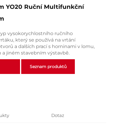
 YO20 Ruční Multifunkční
m
typ vysokorychlostního ručního
táku, který se používá na vrtání
vorů a dalších prací s horninami v lomu,
 a jiném stavebním výstavbě.
Seznam produktů
ukty
Dotaz