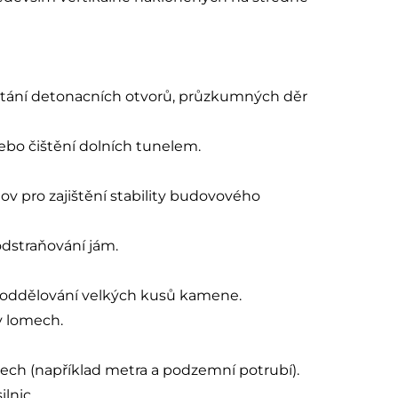
vrtání detonacních otvorů, průzkumných děr
bo čištění dolních tunelem.
ov pro zajištění stability budovového
odstraňování jám.
 oddělování velkých kusů kamene.
v lomech.
ech (například metra a podzemní potrubí).
lnic.