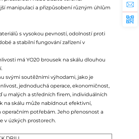
nější manipulaci a přizpůsobení různým úhlům
ateriálů s vysokou pevností, odolností proti
bé a stabilní fungování zařízení v
vanlivosti má YO20 brousek na skálu dlouhou
.
rhu svými soutěžními výhodami, jako je
rvanlivost, jednoduchá operace, ekonomičnost,
ď u malých a středních firem, individuálních
k na skálu může nabídnout efektivní,
m operačním potřebám. Jeho přenosnost a
ce v úzkých prostorech.
K DRILL