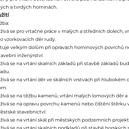
dých a tvrdých horninách.
žití
ěžba:
žívá se pro vrtačné práce v malých a středních dolech, 
o vzorkovacích děr rudy.
stuje velkým dolům při opravách horninových povrchů ne
tavební inženýrství:
žívá se na vrtání skalních základů při stavbě základů bud
ladu.
žívá se na vrtání děr ve skálních vrstvách při hlubokém 
Lom:
žívá se na těžbu kamenů, vrtání malých lomových děr a
žívá se na opravu povrchu kamenů nebo čištění štěrku 
Městské stavebnictví:
žívá se na vrtání skál při městských podzemních projekt
žívá se na vrtání skalních podkladů při stavbě horských si