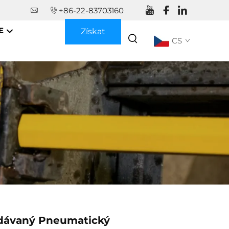
+86-22-83703160
CE
Získat
CS
nabídku
dávaný Pneumatický