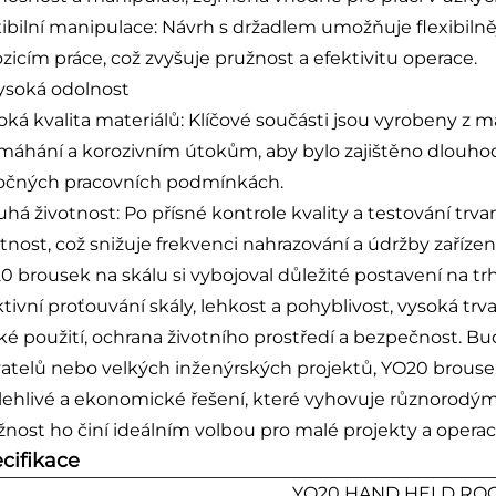
xibilní manipulace: Návrh s držadlem umožňuje flexibil
ozicím práce, což zvyšuje pružnost a efektivitu operace.
Vysoká odolnost
oká kvalita materiálů: Klíčové součásti jsou vyrobeny z m
máhání a korozivním útokům, aby bylo zajištěno dlouhodo
očných pracovních podmínkách.
uhá životnost: Po přísné kontrole kvality a testování tr
tnost, což snižuje frekvenci nahrazování a údržby zařízení
0 brousek na skálu si vybojoval důležité postavení na t
ktivní proťouvání skály, lehkost a pohyblivost, vysoká t
oké použití, ochrana životního prostředí a bezpečnost. Bu
vatelů nebo velkých inženýrských projektů, YO20 brouse
lehlivé a ekonomické řešení, které vyhovuje různorodý
žnost ho činí ideálním volbou pro malé projekty a opera
cifikace
YO20 HAND HELD ROC