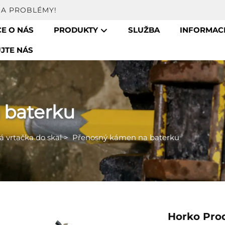
NA PROBLÉMY!
E O NÁS
PRODUKTY
SLUŽBA
INFORMA
JTE NÁS
 baterku
 vrtačka do skal
>
Přenosný kámen na baterku
Horko Pro