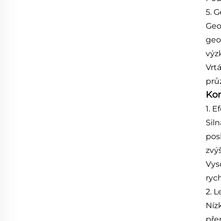
5. 
Geo
geo
výz
Vrt
prů
Kon
1. E
Sil
pos
zvýš
Vys
rych
2. 
Níz
pře