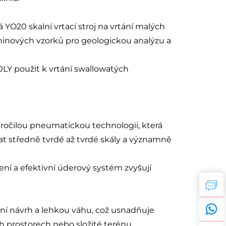
O20 skalní vrtací stroj na vrtání malých
ninových vzorků pro geologickou analýzu a
LY použit k vrtání swallowatých
kročilou pneumatickou technologii, která
at středně tvrdé až tvrdé skály a významně
ení a efektivní úderový systém zvyšují
í návrh a lehkou váhu, což usnadňuje
 prostorech nebo složité terénu.