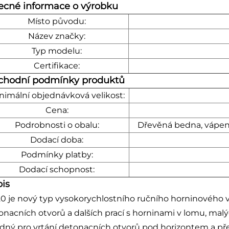
cné informace o výrobku
Místo původu:
Název značky:
Typ modelu:
Certifikace:
chodní podmínky produktů
nimální objednávková velikost:
Cena:
Podrobnosti o obalu:
Dřevěná bedna, vápen
Dodací doba:
Podmínky platby:
Dodací schopnost:
is
0 je nový typ vysokorychlostního ručního horninového vr
onacních otvorů a dalších prací s horninami v lomu, mal
dný pro vrtání detonacních otvorů pod horizontem a př