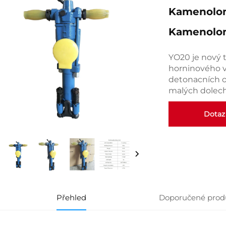
Kamenolom
Kamenolo
YO20 je nový 
horninového vr
detonacních ot
malých dolech
Dotaz
Přehled
Doporučené prod