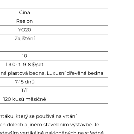
Čína
Realon
YO20
Zajištění
10
1３0-１９８$\set
ná plastová bedna, Luxusní dřevěná bedna
7-15 dnů
T/T
120 kusů měsíčně
táku, který se používá na vrtání
ých dolech a jiném stavebním výstavbě. Je
edevším vertikálně nakloněných na středně