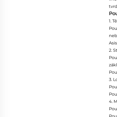
tvr
Pou
1. T
Pou
neb
Asi
2. S
Pou
zák
Pou
3. 
Pou
Pou
4. 
Pou
Pou