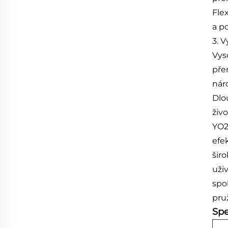
Fle
a p
3. 
Vys
pře
nár
Dlo
živo
YO2
efe
šir
uži
spo
pru
Spe