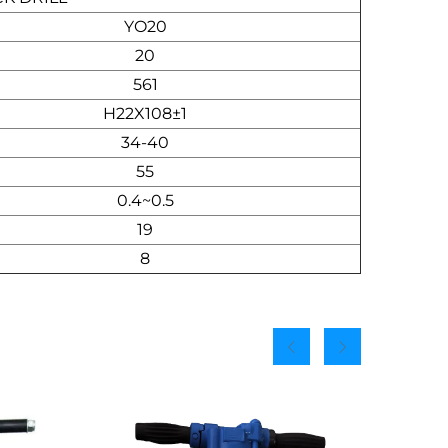
YO20
20
561
H22X108±1
34-40
55
0.4~0.5
19
8