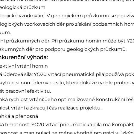
Geologická průzkum
logické vzorkování: V geologickém průzkumu se používá Y
logických vzorkovacích děr pro získání podzemních hor
kum.
ání průzkumných děr: Při průzkumu hornin může být Y20
zkumných děr pro podporu geologických průzkumů.
kurenční výhoda:
fektivní vrtání hornin
ná úderová síla: YO20 vrtací pneumatická pila používá po
kytuje silnou úderovou sílu, která dokáže rychle probour
it pracovní efektivitu.
oká rychlost vrtání: Jeho optimalizované konstrukční řeš
lost vrtání a zkracují čas realizace projektu.
Lehká a přenosná
ká hmotnost: YO20 vrtací pneumatická pila má kompaktn
nosnost a manipulaci, zejména vhodné pro práci v úzkých