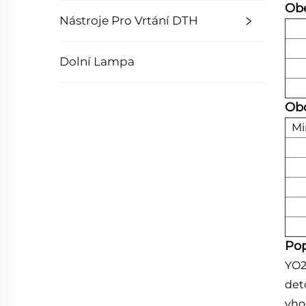
Obe
Nástroje Pro Vrtání DTH
Dolní Lampa
Ob
Mi
Pop
YO2
det
vho