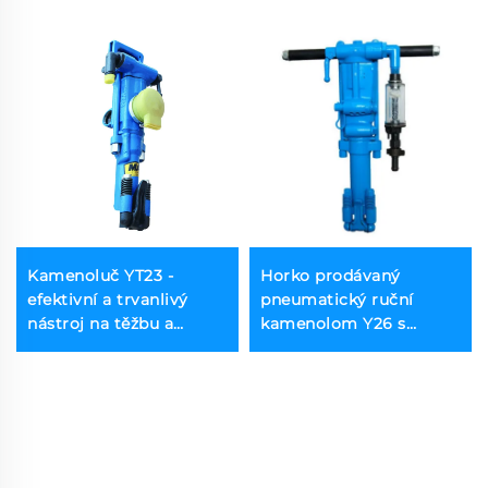
Kamenoluč YT23 -
Horko prodávaný
efektivní a trvanlivý
pneumatický ruční
nástroj na těžbu a
kamenolom Y26 s
geologické práce
vysokým výkonem