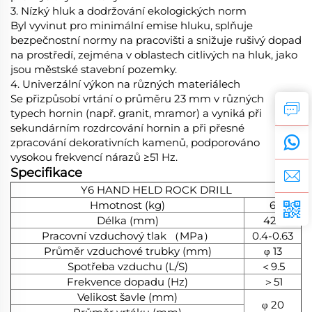
3. Nízký hluk a dodržování ekologických norm
Byl vyvinut pro minimální emise hluku, splňuje
bezpečnostní normy na pracovišti a snižuje rušivý dopad
na prostředí, zejména v oblastech citlivých na hluk, jako
jsou městské stavební pozemky.
4. Univerzální výkon na různých materiálech
Se přizpůsobí vrtání o průměru 23 mm v různých
typech hornin (např. granit, mramor) a vyniká při
sekundárním rozdrcování hornin a při přesné
zpracování dekorativních kamenů, podporováno
vysokou frekvencí nárazů ≥51 Hz.
Specifikace
Y6 HAND HELD ROCK DRILL
Hmotnost (kg)
6
Délka (mm)
426
Pracovní vzduchový tlak （MPa）
0.4-0.63
Průměr vzduchové trubky (mm)
φ 13
Spotřeba vzduchu (L/S)
＜9.5
Frekvence dopadu (Hz)
＞51
Velikost šavle (mm)
φ 20