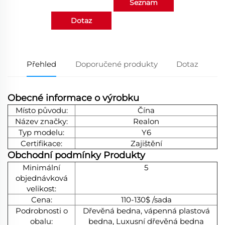
Seznam
Dotaz
produktů
Přehled
Doporučené produkty
Dotaz
Obecné informace o výrobku
Místo původu:
Čína
Název značky:
Realon
Typ modelu:
Y6
Certifikace:
Zajištění
Obchodní podmínky
Produkty
Minimální
5
objednávková
velikost:
Cena:
110-130$ /sada
Podrobnosti o
Dřevěná bedna, vápenná plastová
obalu:
bedna, Luxusní dřevěná bedna