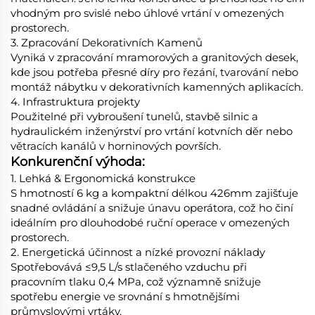
vhodným pro ​​svislé nebo úhlové vrtání​​ v omezených
prostorech.
3.​​ Zpracování Dekorativních Kamenů​​
Vyniká v zpracování mramorových a granitových desek,
kde jsou potřeba přesné díry pro řezání, tvarování nebo
montáž nábytku v dekorativních kamenných aplikacích.
4. Infrastruktura projekty
Použitelné při vybroušení tunelů, stavbě silnic a
hydraulickém inženýrství pro vrtání kotvních děr nebo
větracích kanálů v horninových površích.
Konkurenční výhoda:
1. Lehká & Ergonomická konstrukce
S hmotností 6 kg a kompaktní délkou 426mm zajišťuje
snadné ovládání a snižuje únavu operátora, což ho činí
ideálním pro dlouhodobé ruční operace v omezených
prostorech.
2. Energetická účinnost a nízké provozní náklady
Spotřebovává ≤9,5 L/s stlačeného vzduchu při
pracovním tlaku 0,4 MPa, což významně snižuje
spotřebu energie ve srovnání s hmotnějšími
průmyslovými vrtáky.