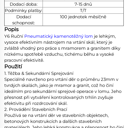
Dodací doba:
7-15 dnů
Podmínky platby:
T/T
Dodací
100 jednotek měsíčně
schopnost:
Popis
Y6 Ruční
Pneumatický kamenotěžný lom
je lehkým,
vysoce efektivním nástrojem na vrtání skál, který je
zvláště vhodný pro práce s mramorem a granitem díky
nízkému spotřebě vzduchu, tichému běhu a vysoké
pracovní efektivitě.
Použití
1.​​ Těžba & Sekundární Sprejování​​
Speciálně navrženo pro vrtání děr o průměru 23mm v
tvrdých skalách, jako je mramor a granit, což ho činí
ideálním pro sekundární sprejové operace v lomu. Jeho
přesnost při vytváření kontrolovaných trhlin zvyšuje
efektivitu při rozdrcování skál.
2.​​ Provádění Stavebních Prací​​
Používá se na vrtání děr ve stavebních objektech,
betonových konstrukcích a dalších stavebních
materiálech. Jeho lehká konstrukce a přenosnost ho činí