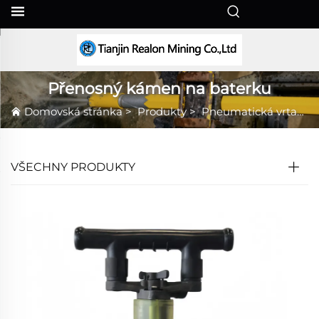
CS
Přenosný kámen na baterku
Domovská stránka
>
Produkty
>
Pneumatická vrtačka do skal
VŠECHNY PRODUKTY