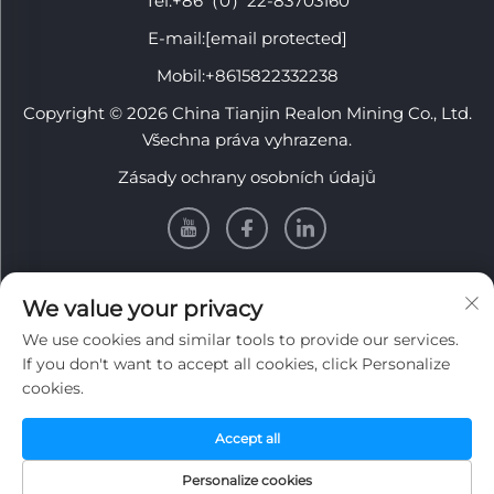
Tel:
+86（0）22-83703160
E-mail:
[email protected]
Mobil:
+8615822332238
Copyright © 2026 China Tianjin Realon Mining Co., Ltd.
Všechna práva vyhrazena.
Zásady ochrany osobních údajů
INFORMACE
We value your privacy
We use cookies and similar tools to provide our services.
Zaregistrujte se, abyste obdrželi naši týdenní novinu
If you don't want to accept all cookies, click Personalize
cookies.
Accept all
Odeslat
Personalize cookies