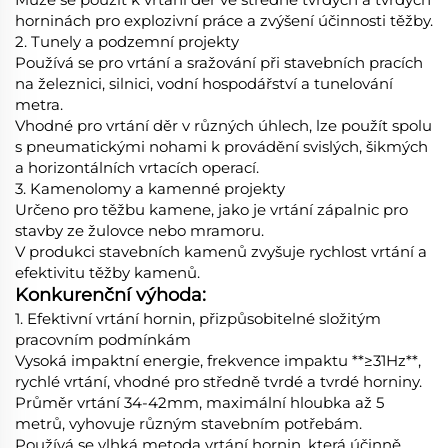
horninách pro explozivní práce a zvýšení účinnosti těžby.
2. Tunely a podzemní projekty
Používá se pro vrtání a sražování při stavebních pracích
na železnici, silnici, vodní hospodářství a tunelování
metra.
Vhodné pro vrtání děr v různých úhlech, lze použít spolu
s pneumatickými nohami k provádění svislých, šikmých
a horizontálních vrtacích operací.
3. Kamenolomy a kamenné projekty
Určeno pro těžbu kamene, jako je vrtání zápalnic pro
stavby ze žulovce nebo mramoru.
V produkci stavebních kamenů zvyšuje rychlost vrtání a
efektivitu těžby kamenů.
Konkurenční výhoda:
1. Efektivní vrtání hornin, přizpůsobitelné složitým
pracovním podmínkám
Vysoká impaktní energie, frekvence impaktu **≥31Hz**,
rychlé vrtání, vhodné pro středně tvrdé a tvrdé horniny.
Průměr vrtání 34-42mm, maximální hloubka až 5
metrů, vyhovuje různým stavebním potřebám.
Používá se vlhká metoda vrtání hornin, která účinně