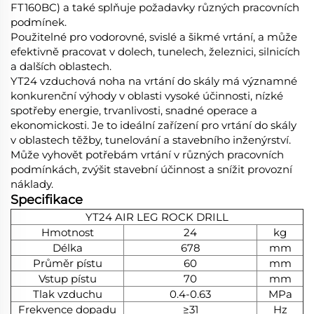
FT160BC) a také splňuje požadavky různých pracovních
podmínek.
Použitelné pro vodorovné, svislé a šikmé vrtání, a může
efektivně pracovat v dolech, tunelech, železnici, silnicích
a dalších oblastech.
YT24 vzduchová noha na vrtání do skály má významné
konkurenční výhody v oblasti vysoké účinnosti, nízké
spotřeby energie, trvanlivosti, snadné operace a
ekonomickosti. Je to ideální zařízení pro vrtání do skály
v oblastech těžby, tunelování a stavebního inženýrství.
Může vyhovět potřebám vrtání v různých pracovních
podmínkách, zvýšit stavební účinnost a snížit provozní
náklady.
Specifikace
YT24 AIR LEG ROCK DRILL
Hmotnost
24
kg
Délka
678
mm
Průměr pístu
60
mm
Vstup pístu
70
mm
Tlak vzduchu
0.4-0.63
MPa
Frekvence dopadu
≥31
Hz