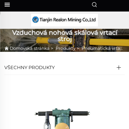
CS
Vzduchová nohová skálová vrtací
stroj
Domovská stránka
>
Produkty
>
Pneumatická vrtačka do skal
VŠECHNY PRODUKTY