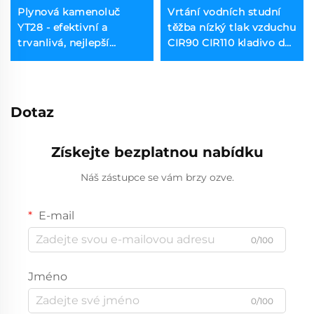
Plynová kamenoluč
Vrtání vodních studní
YT28 - efektivní a
těžba nízký tlak vzduchu
trvanlivá, nejlepší
CIR90 CIR110 kladivo do
vybavení pro stavbu
vrtného otvoru (DTH)
důlních tunelů
kladivo
Dotaz
Získejte bezplatnou nabídku
Náš zástupce se vám brzy ozve.
E-mail
0/100
Jméno
0/100