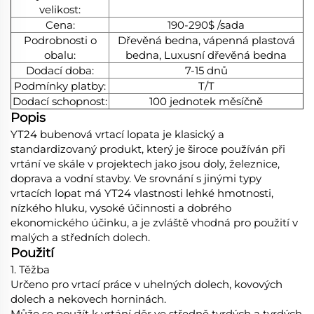
velikost:
Cena:
190-290$ /sada
Podrobnosti o
Dřevěná bedna, vápenná plastová
obalu:
bedna, Luxusní dřevěná bedna
Dodací doba:
7-15 dnů
Podmínky platby:
T/T
Dodací schopnost:
100 jednotek měsíčně
Popis
YT24 bubenová vrtací lopata je klasický a
standardizovaný produkt, který je široce používán při
vrtání ve skále v projektech jako jsou doly, železnice,
doprava a vodní stavby. Ve srovnání s jinými typy
vrtacích lopat má YT24 vlastnosti lehké hmotnosti,
nízkého hluku, vysoké účinnosti a dobrého
ekonomického účinku, a je zvláště vhodná pro použití v
malých a středních dolech.
Použití
1. Těžba
Určeno pro vrtací práce v uhelných dolech, kovových
dolech a nekovech horninách.
Může se použít k vrtání děr ve středně tvrdých a tvrdých