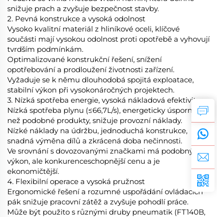
snižuje prach a zvyšuje bezpečnost stavby.
2. Pevná konstrukce a vysoká odolnost
Vysoko kvalitní materiál z hliníkové oceli, klíčové
součásti mají vysokou odolnost proti opotřebě a vyhovují
tvrdším podmínkám.
Optimalizované konstrukční řešení, snížení
opotřebování a prodloužení životnosti zařízení.
Vyžaduje se k němu dlouhodobá spojitá exploatace,
stabilní výkon při vysokonáročných projektech.
3. Nízká spotřeba energie, vysoká nákladová efektivita
Nízká spotřeba plynu (≤66,7L/s), energeticky úspornější
než podobné produkty, snižuje provozní náklady.
Nízké náklady na údržbu, jednoduchá konstrukce,
snadná výměna dílů a zkrácená doba nečinnosti.
Ve srovnání s dovozovanými značkami má podobný
výkon, ale konkurenceschopnější cenu a je
ekonomičtější.
4. Flexibilní operace a vysoká pružnost
Ergonomické řešení a rozumné uspořádání ovládacích
pák snižuje pracovní zátěž a zvyšuje pohodlí práce.
Může být použito s různými druby pneumatik (FT140B,