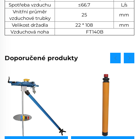
Spotřeba vzduchu
≤66.7
L/s
Vnitřní průměr
25
mm
vzduchové trubky
Velikost držadla
22 * 108
mm
Vzduchová noha
FT140B
Doporučené produkty