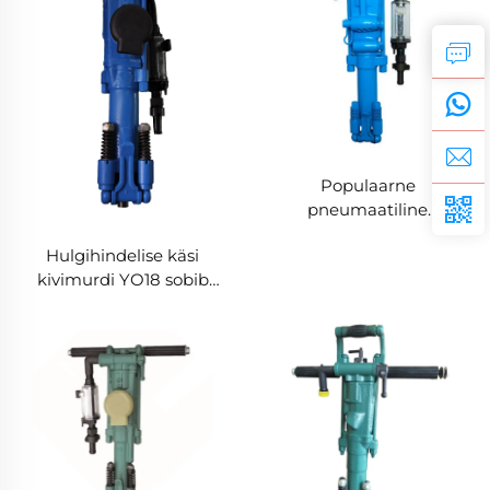
Populaarne
pneumaatiline
käsitöötlane kivimurdi
Hulgihindelise käsi
Y26 tugev
kivimurdi YO18 sobib
jahharikkumine
ehitus- ja
kaevandusaladeks