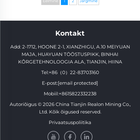
kivikarjades
Eelmine
1
2
Järgmine
Kontakt
Add: 2-1712, HOONE 2-1, XIANZHIGU, A.10 MEIYUAN
MAJA, HUAYUAN TÖÖSTUSPIKK, BINHAI
KÕRGETEHNOLOOGIA ALA, TIANJIN, HIINA
Tel:
+86（0）22-83703160
E-post:
[email protected]
Mobiil:
+8615822332238
Autoriõigus © 2026 China Tianjin Realon Mining Co.,
Ltd. Kõik õigused reserved.
Privaatsuspoliitika