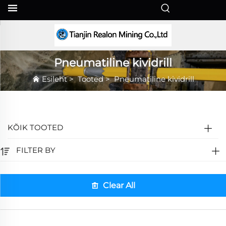
ET
Pneumatiline kividrill
Esileht
>
Tooted
>
Pneumatiline kividrill
KÕIK TOOTED
FILTER BY
Clear All