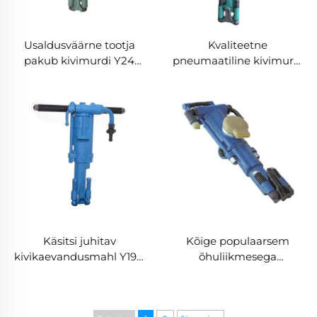
Usaldusväärne tootja
Kvaliteetne
pakub kivimurdi Y24
pneumaatiline kivimurdi
kaevanduste jaoks
Y20LY pikkuseenindava
teenindusaega
Käsitsi juhitav
Kõige populaarsem
kivikaevandusmahl Y19A
õhuliikmesega
on paindlik ja lihtne
kivikaevandusmahl
kasutada
YT29A kasutatakse
kaevanduses ja