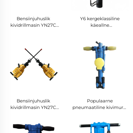
Bensiinjuhuslik
Y6 kergeklassiline
kividrillmasin YN27C
käeallne
Sisepõlevkivi kividrill
kivipuhkimismasina
Portable Jack Hammer
graniidile/marblile | Vaid
6kg
Bensiinjuhuslik
Populaarne
kividrillmasin YN27C
pneumaatiline kivimurdi
Sisepõlevkivi kividrill
YO20 käsi
Portable Jack Hammer
mitmefunktsiooniline
kivimurdi