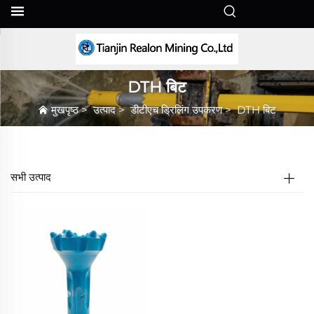
HI
DTH बिट
मुखपृष्ठ
>
उत्पाद
>
डीटीएच ड्रिलिंग उपकरण
>
DTH बिट
सभी उत्पाद