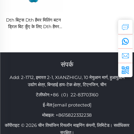
Dth बिट्स Dth हैमर मिलिंग बटन
ड्रिल बिट कुँए के लिए Dth हैमर
बिट्स
संपर्क
Add: 2-1712, इमारत 2-1, XIANZHIGU, 10 मेयुआन मार्ग, हुआयुआन
उद्योग क्षेत्र, बिनहाई हाय-टेक क्षेत्र, टिएनजिन, चीन
टेलीफोन:
+86（0）22-83703160
ई-मेल:
[email protected]
मोबाइल:
+8615822332238
कॉपीराइट © 2026 चीन तियांजिन रियलॉन माइनिंग कंपनी, लिमिटेड। सर्वाधिकार
सुरक्षित।