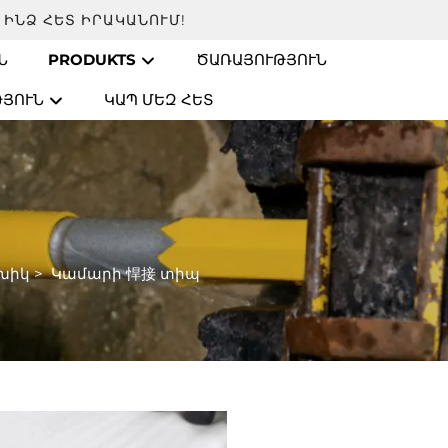
 ԻՆՁ ՀԵՏ ԻՐԱԿԱՆՈՒՄ!
Ն
PRODUKTS
ԾԱՌԱՅՈՒԹՅՈՒՆ
ԹՅՈՒՆ
ԿԱՊ ՄԵԶ ՀԵՏ
խիկ
>
Կամարի 悍接 տիպ