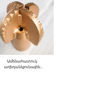
Ամենահատուկ
աղեղանկյունային
անկյունային PDC
արծաթունդ