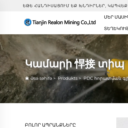
ԵԹԵ ՀԱՆԴԻՍԱՑՈՒՄ ԵՔ ԽՆԴԻՐՆԵՐ, ԿԱՊՎԵՔ
ՄԵՐ ՄԱՍԻ
ՏԵՂԵԿՈՒ
Կամարի 悍接 տիպ
Əsə səhifə
>
Produkts
>
PDC հորատման գլ
ԲՈԼՈՐ ԱՊՐԱՆՔՆԵՐԸ