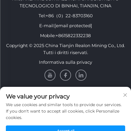
TECNOLOGICO DI BINHAI, TIANJIN, CINA
Tel:
+86（0）22-83703160
E-mail:
[email protected]
Mobile:
+8615822332238
Copyright © 2025 China Tianjin Realon Mining Co., Ltd.
Tutti i diritti riservati.
Informativa sulla privacy
INFORMATION
We value your privacy
We use cookies and similar tools to provide our services.
Iscriviti per ricevere la nostra newsletter settimanale
If you don't want to accept all cookies, click Personalize
cookies.
Accept all