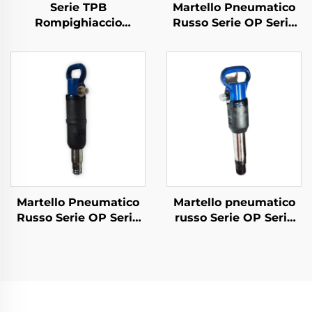
Serie TPB
Martello Pneumatico
Rompighiaccio
Russo Serie OP Serie
Pneumatico
MO Rompighiaccio--
TPB40\TPB60\TPB90
MO-1B
Rompighiaccio per
Lastrici
Martello Pneumatico
Martello pneumatico
Russo Serie OP Serie
russo Serie OP Serie
MO Rompighiaccio--
MO--OP-2
MO-3B