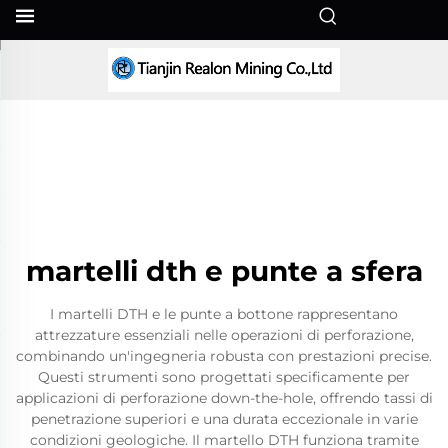
IT
martelli dth e punte a sfera
I martelli DTH e le punte a bottone rappresentano
attrezzature essenziali nelle operazioni di perforazione,
combinando un'ingegneria robusta con prestazioni precise.
Questi strumenti sono progettati specificamente per
applicazioni di perforazione down-the-hole, offrendo tassi di
penetrazione superiori e una durata eccezionale in varie
condizioni geologiche. Il martello DTH funziona tramite