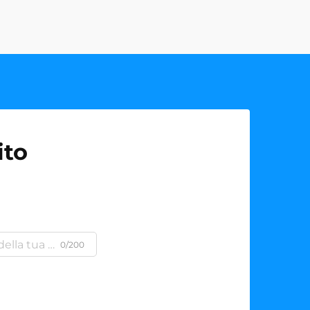
ito
0/200