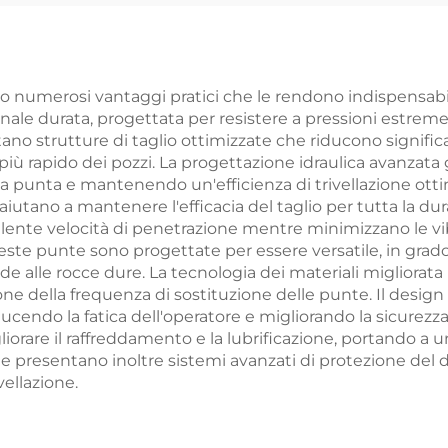
no numerosi vantaggi pratici che le rendono indispensabili 
ionale durata, progettata per resistere a pressioni estr
o strutture di taglio ottimizzate che riducono significat
 rapido dei pozzi. La progettazione idraulica avanzata g
lla punta e mantenendo un'efficienza di trivellazione ott
aiutano a mantenere l'efficacia del taglio per tutta la dur
lente velocità di penetrazione mentre minimizzano le vibr
ueste punte sono progettate per essere versatile, in grad
e alle rocce dure. La tecnologia dei materiali migliorata
zione della frequenza di sostituzione delle punte. Il des
iducendo la fatica dell'operatore e migliorando la sicurezza
iorare il raffreddamento e la lubrificazione, portando a 
nte presentano inoltre sistemi avanzati di protezione del
vellazione.