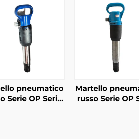
ello pneumatico
Martello pneum
o Serie OP Serie
russo Serie OP 
MO--OP-2
MO--OP-3