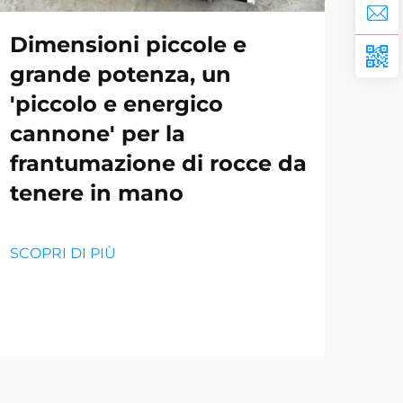
Dimensioni piccole e
grande potenza, un
'piccolo e energico
Co
cannone' per la
l'
frantumazione di rocce da
dei
tenere in mano
SCOP
SCOPRI DI PIÙ