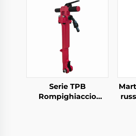
Serie TPB
Mart
Rompighiaccio
russ
Pneumatico
TPB40\TPB60\TPB90
Rompighiaccio per