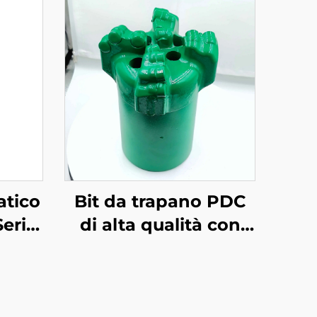
atico
Bit da trapano PDC
Serie
di alta qualità con
angolazione per
varie applicazioni