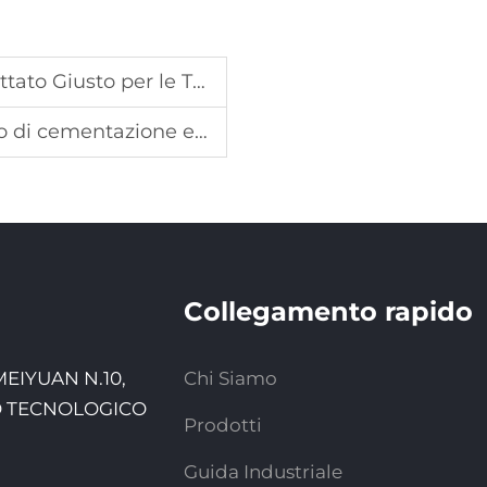
 le Tue Esigenze di Perforazione
urimento superficiale per aste perforatrici roccia
Collegamento rapido
 MEIYUAN N.10,
Chi Siamo
O TECNOLOGICO
Prodotti
Guida Industriale