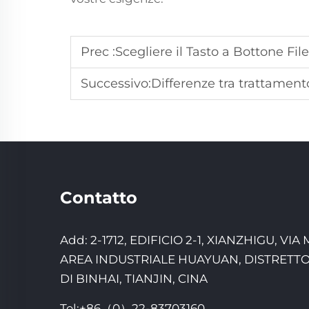
Prec :
Scegliere il Tasto a Bottone Filettato Giusto per
Successivo:
Differenze tra trattamento di cementazione e trattamento di ind
Contatto
Add: 2-1712, EDIFICIO 2-1, XIANZHIGU, VIA
AREA INDUSTRIALE HUAYUAN, DISTRETT
DI BINHAI, TIANJIN, CINA
Tel:
+86（0）22-83703160