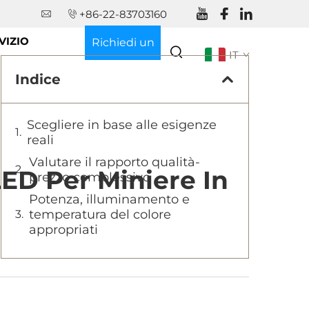
+86-22-83703160
VIZIO
Richiedi un
IT
Preventivo
Indice
Scegliere in base alle esigenze
reali
Valutare il rapporto qualità-
ED Per Miniere In
prezzo complessivo
Potenza, illuminamento e
temperatura del colore
appropriati