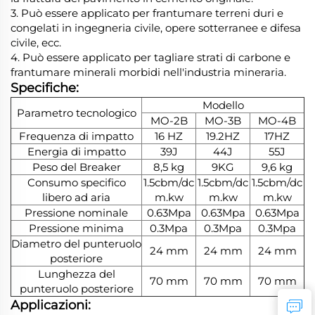
3. Può essere applicato per frantumare terreni duri e
congelati in ingegneria civile, opere sotterranee e difesa
civile, ecc.
4. Può essere applicato per tagliare strati di carbone e
frantumare minerali morbidi nell'industria mineraria.
Specifiche:
Modello
Parametro tecnologico
MO-2B
MO-3B
MO-4B
Frequenza di impatto
16 HZ
19.2HZ
17HZ
Energia di impatto
39J
44J
55J
Peso del Breaker
8,5 kg
9KG
9,6 kg
Consumo specifico
1.5cbm/dc
1.5cbm/dc
1.5cbm/dc
libero ad aria
m.kw
m.kw
m.kw
Pressione nominale
0.63Mpa
0.63Mpa
0.63Mpa
Pressione minima
0.3Mpa
0.3Mpa
0.3Mpa
Diametro del punteruolo
24 mm
24 mm
24 mm
posteriore
Lunghezza del
70 mm
70 mm
70 mm
punteruolo posteriore
Applicazioni: