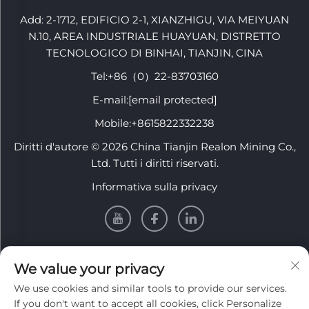
Add: 2-1712, EDIFICIO 2-1, XIANZHIGU, VIA MEIYUAN
N.10, AREA INDUSTRIALE HUAYUAN, DISTRETTO
TECNOLOGICO DI BINHAI, TIANJIN, CINA
Tel:
+86（0）22-83703160
E-mail:
[email protected]
Mobile:
+8615822332238
Diritti d'autore © 2026 China Tianjin Realon Mining Co.,
Ltd. Tutti i diritti riservati.
Informativa sulla privacy
INFORMATION
We value your privacy
We use cookies and similar tools to provide our services.
Iscriviti per ricevere la nostra newsletter settimanale
If you don't want to accept all cookies, click Personalize