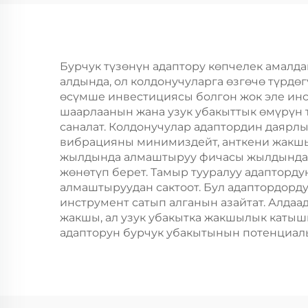
Бурчук түзөнүн адаптору көпчелек амалд
алдында, ол колдонучуларга өзгөчө түрдө
өсүмше инвестициясы болгон жок эле инс
шаарлаанын жана узук убакыттык өмүрүн тامгарлоот, бирок профессионалдар менен DIY амалдары үчүн арзан тууралуу чечим бол
саналат. Колдонучулар адаптордин даярл
вибрацияны минимиздейт, анткени жакшыр
жылдында алмаштыруу фичасы жылдында кө
жөнөтүп берет. Тамыр тууралуу адаптор
алмаштыруудан сактоот. Бул адаптордор
инструмент сатып алганын азайтат. Алдаа
жакшы, ал узук убакытка жакшылык катыш
адапторун бурчук убакытынын потенциалын