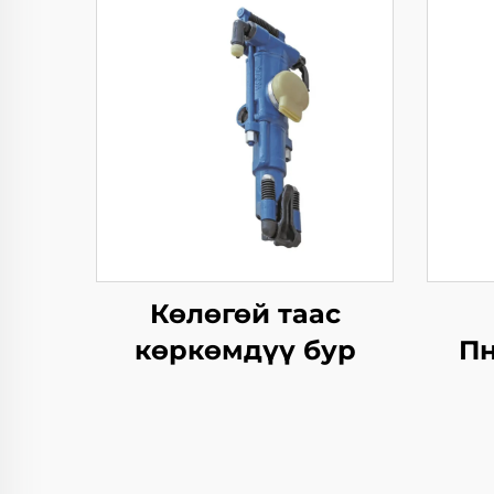
Көлөгөй таас
көркөмдүү бур
П
Хам