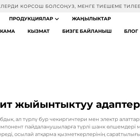
EЛЕРДИ КOРCОШ БОЛСОҢУЗ, МЕНГЕ ТИЕШЕМЕ ТИЛЕБ
ПРОДУКЦИЯЛАР
ЖАҢЫЛЫКТАР
СКАМА
КЫЗМАТ
БИЗГЕ БАЙЛАНЫШ
БЛОГ
ит жыйынтыктуу адапте
бдык, ал түрлү бур чекиргичтери мен электр алатта
компонент пайдаланушыларға түрлі шанк өлшемдері м
ереді, осылай атқарма қызметкерлерінің сapatтылығы