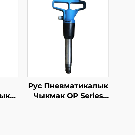
Рус Пневматикалык
ык
Чыкмак OP Series
иясы
MO Series Breaker--
ы
OP-4
2B