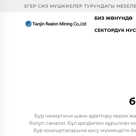
ЕГЕР СИЗ МУШКИЕЛЕР ТУРУНДАГЫ МESEЛ
БИЗ ЖӨНҮНДӨ
СЕКТОРДУК НУ
б
Бур чекиргичи шанк адаптору керек жа
болуп саналат. Бұл дәлдікпен құрылған 
бур хоңғырталарына қосу мүмкіндігін б