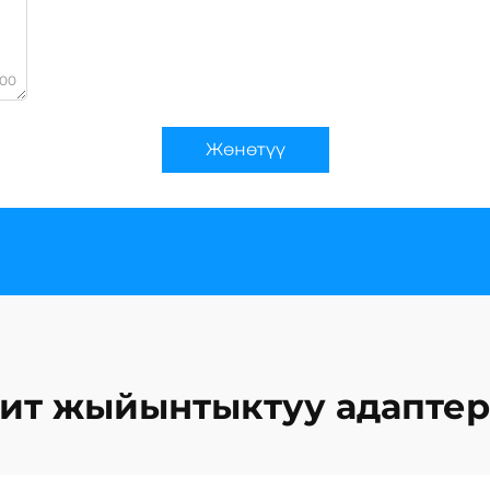
000
Жөнөтүү
ит жыйынтыктуу адапте