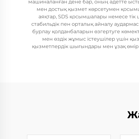
машиналанған дене бар, оның әдетте ысты
мен достық қызмет көрсетумен қосым
аяқтар, SDS қосымшалары немесе тік 
стабильдік пен орталық айналу аудармас
бурлау қолданбаларын өзгертуге көмекте
мен өздік жұмыс істеушілер үшін қы
қызметпердік шығындары мен ұзақ өмірі
Ж