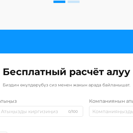
Бесплатный расчёт алуу
Биздин өкүлдөрүбүз сиз менен жакын арада байланышат.
Атыңыз
Компаниянын ат
0/100