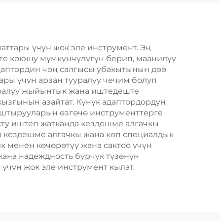
ттары үчүн жок эле инструмент. Эң
рге коюшу мүмкүнчүлүгүн берип, маанилүү
даптордин чоң салгысы убакытынын дөө
уралуу жыйынтык жана иштедеште
ызгынын азайтат. Күнүк адаптордордун
аштырууларын өзгөчө инструменттерге
ту иштеп жатканда кездешме алгачкы
 кездешме алгачкы жана көп специалдык
к менен көчөрөтүү жана сактоо үчүн
жана надеждность бурчук түзөнүн
үчүн жок эле инструмент кылат.