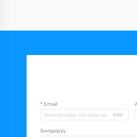
Email
0/100
Билдирүү