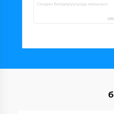
0/1
б