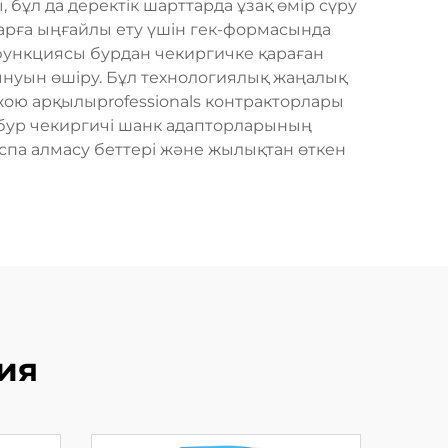
бұл да деректік шарттарда ұзақ өмір сүру
рға ыңғайлы ету үшін гек-формасында
 функциясы бурдан чекиргичке қараған
лынуын өшіру. Бұл технологиялық жаңалық
 жою арқылыprofessionals контракторлары
а бур чекиргичі шанк адапторларының
спа алмасу беттері және жылықтан өткен
ия