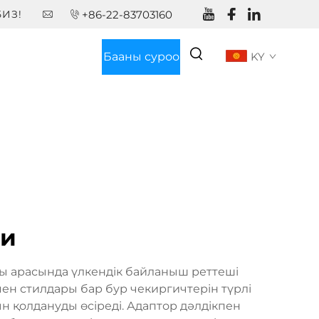
ИЗ!
+86-22-83703160
Бааны суроо
KY
ри
ры арасында үлкендік байланыш реттеші
ен стилдары бар бур чекиргичтерін түрлі
н қолдануды өсіреді. Адаптор дәлдікпен