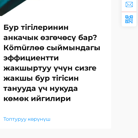
Бур тігілеринин
Эң
анкачык өзгөчөсү бар?
на
Кömürлөө сыймындагы
бу
эффициентти
та
жакшыртуу үчүн сизге
жакшы бур тігісин
Топ
танууда үч нукуда
көмөк ийгилири
Топтуруу көрүнүш