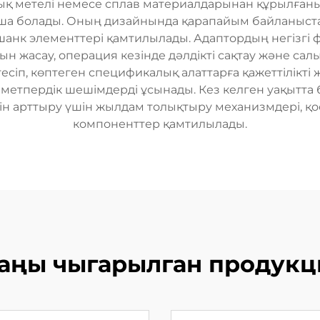
қ метелі немесе сплав материалдарынан құрылғаны, 
ша болады. Оның дизайнында қарапайым байланыста
шанк элементтері қамтилылады. Адаптордың негізгі
ын жасау, операция кезінде дәлдікті сақтау және са
сіп, көптеген спецификалық алаттарға қажеттілікті
зметпердік шешімдерді ұсынады. Кез келген уақытт
н арттыру үшін жылдам толықтыру механизмдері, қо
компоненттер қамтилылады.
аңы чыгарылган продукц