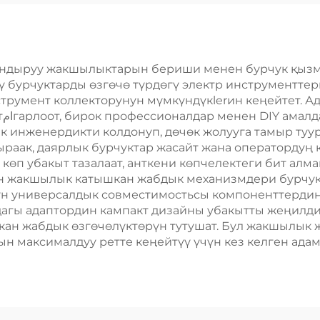
андыруу жакшылыктарын бериши менен бурчук қызма
гү бурчуктарды өзгөчө түрдөгү электр инструментте
трумент коллекторунун мүмкүндүкlerин кеңейтет. А
уп
ык инженердикти колдонуп, дөчөк жолууга тамыр ту
аак, даярлык бурчуктар жасайт жана оператордуң к
п убакыт тазалаат, анткени көпчелектеги бит алм
дун жакшылык катышкан жабдык механизмдери бурчук
дун универсалдык совместимостьсы компоненттердин
дагы адаптордин кампакт дизайны убакытты жеңилди
кан жабдык өзгөчөлүктөрүн тутушат. Бул жакшылык 
 максималдуу ретте кеңейтүү үчүн кез келген адам 