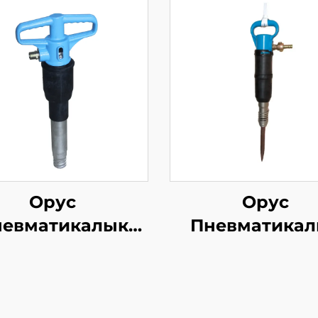
Орус
Орус
невматикалык
Пневматикал
мер OP сериясы
Хаммер OP сер
MO сериясы
MO серияс
Дыбыш--B-3
Дыбыш--MO-