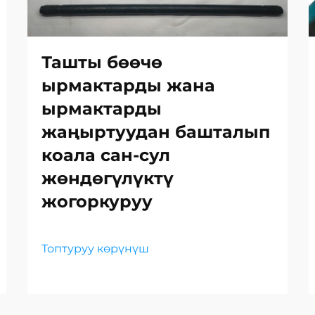
Ташты бөөчө
ырмактарды жана
ырмактарды
жаңыртуудан башталып
коала сан-сул
жөндөгүлүктү
жогоркуруу
Топтуруу көрүнүш