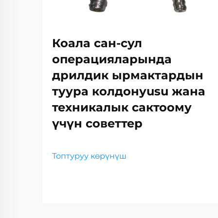
Коала сан-сул
операцияларында
дрилдик ырмактардын
туура колдонуusu жана
техникалык сактоому
үчүн советтер
Топтуруу көрүнүш