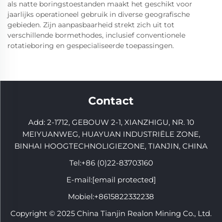
als natte boringstoestanden maakt het geschikt voor
jaarlijks operationeel gebruik in diverse geografische
gebieden. Zijn aanpasbaarheid strekt zich uit tot
verschillende bormethodes, inclusief conventionele
rotatieboring en gespecialiseerde toepassingen.
Contact
Add: 2-1712, GEBOUW 2-1, XIANZHIGU, NR. 10
MEIYUANWEG, HUAYUAN INDUSTRIËLE ZONE,
BINHAI HOOGTECHNOLIGIEZONE, TIANJIN, CHINA
Tel:
+86 (0)22-83703160
E-mail:
[email protected]
Mobiel:
+8615822332238
Copyright © 2025 China Tianjin Realon Mining Co., Ltd.