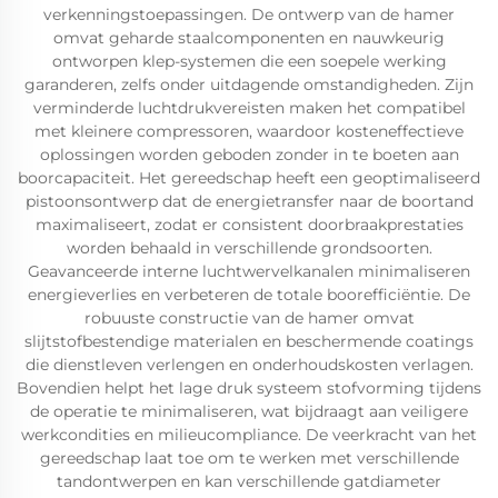
verkenningstoepassingen. De ontwerp van de hamer
omvat geharde staalcomponenten en nauwkeurig
ontworpen klep-systemen die een soepele werking
garanderen, zelfs onder uitdagende omstandigheden. Zijn
verminderde luchtdrukvereisten maken het compatibel
met kleinere compressoren, waardoor kosteneffectieve
oplossingen worden geboden zonder in te boeten aan
boorcapaciteit. Het gereedschap heeft een geoptimaliseerd
pistoonsontwerp dat de energietransfer naar de boortand
maximaliseert, zodat er consistent doorbraakprestaties
worden behaald in verschillende grondsoorten.
Geavanceerde interne luchtwervelkanalen minimaliseren
energieverlies en verbeteren de totale boorefficiëntie. De
robuuste constructie van de hamer omvat
slijtstofbestendige materialen en beschermende coatings
die dienstleven verlengen en onderhoudskosten verlagen.
Bovendien helpt het lage druk systeem stofvorming tijdens
de operatie te minimaliseren, wat bijdraagt aan veiligere
werkcondities en milieucompliance. De veerkracht van het
gereedschap laat toe om te werken met verschillende
tandontwerpen en kan verschillende gatdiameter