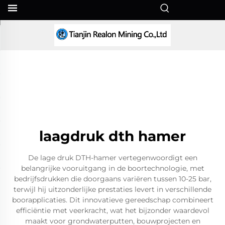
NL
laagdruk dth hamer
De lage druk DTH-hamer vertegenwoordigt een
belangrijke vooruitgang in de boortechnologie, met
bedrijfsdrukken die doorgaans variëren tussen 10-25 bar,
terwijl hij uitzonderlijke prestaties levert in verschillende
boorapplicaties. Dit innovatieve gereedschap combineert
efficiëntie met veerkracht, wat het bijzonder waardevol
maakt voor grondwaterputten, bouwprojecten en