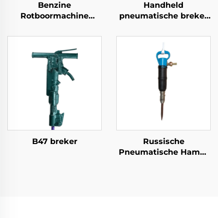
Benzine
Handheld
Rotboormachine
pneumatische breker
YN27C Binnenvurige
G7 G10 G15 G20
Rotboor Draagbare
pneumatische
Jack Hammer
pikhouweel
B47 breker
Russische
Pneumatische Hamer
OP Serie MO Serie
Breker--MO-2B