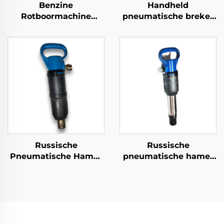
Benzine
Handheld
Rotboormachine
pneumatische breker
YN27C Binnenvurige
G7 G10 G15 G20
Rotboor Draagbare
pneumatische
Jack Hammer
pikhouweel
Russische
Russische
Pneumatische Hamer
pneumatische hamer
OP Serie MO Serie
OP Serie MO Serie
Breker--MO-1B
Breker--OP-2