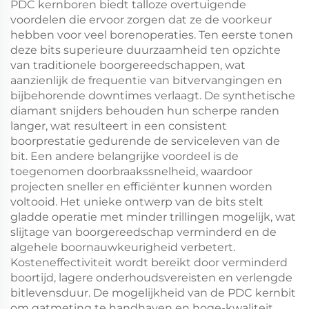
PDC kernboren biedt talloze overtuigende
voordelen die ervoor zorgen dat ze de voorkeur
hebben voor veel borenoperaties. Ten eerste tonen
deze bits superieure duurzaamheid ten opzichte
van traditionele boorgereedschappen, wat
aanzienlijk de frequentie van bitvervangingen en
bijbehorende downtimes verlaagt. De synthetische
diamant snijders behouden hun scherpe randen
langer, wat resulteert in een consistent
boorprestatie gedurende de serviceleven van de
bit. Een andere belangrijke voordeel is de
toegenomen doorbraakssnelheid, waardoor
projecten sneller en efficiënter kunnen worden
voltooid. Het unieke ontwerp van de bits stelt
gladde operatie met minder trillingen mogelijk, wat
slijtage van boorgereedschap verminderd en de
algehele boornauwkeurigheid verbetert.
Kosteneffectiviteit wordt bereikt door verminderd
boortijd, lagere onderhoudsvereisten en verlengde
bitlevensduur. De mogelijkheid van de PDC kernbit
om gatmeting te handhaven en hoge-kwaliteit