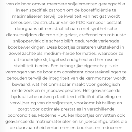
van de boor omvat meerdere snijelementen gerangschikt
in een specifiek patroon om de boorefficiëntie te
maximaliseren terwijl de kwaliteit van het gat wordt
behouden. De structuur van de PDC kernboor bestaat
doorgaans uit een staallichaam met synthetische
diamutsnijders die erop zijn gelast, creërend een robuuste
snijoppervlak die scherp blijft gedurende verlengde
boorbewerkingen. Deze boortjes presteren uitstekend in
zowel zachte als medium-harde formaties, waardoor ze
uitzonderlijke slijtagebestendigheid en thermische
stabiliteit bieden. Een belangrijke eigenschap is de
vermogen van de boor om consistent doorsteknelingen te
behouden terwijl de integriteit van de kernmonster wordt
bewaard, wat het onmisbaar maakt voor geologisch
onderzoek en mijnbouwoperaties. Het geavanceerde
hydraulische ontwerp faciliteert efficiënt afkoeling en
verwijdering van de snijresten, voorkomt bitballing en
zorgt voor optimale prestaties in verschillende
boorcondities. Moderne PDC kernboortjes omvatten ook
geavanceerde matrixmaterialen en snijderconfiguraties die
de duurzaamheid verbeteren en boorkosten reduceren