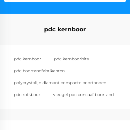
pdc kernboor
pdc kernboor
pdc kernboorbits
pdc boortandfabrikanten
polycrystalijn diamant compacte boortanden
pdc rotsboor
vleugel pdc concaaf boortand