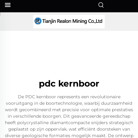
NL
pdc kernboor
De PDC kernboor represents een revolutionaire
vooruitgang in de boortechnologie, waarbij duurzaamheid
wordt gecombineerd met precisie voor optimale prestaties
in verschillende boorgen. Dit geavanceerde gereedschap
heeft polycrystalline diamantcompacte snijders strategisch
geplaatst op zijn oppervlak, wat efficiënt doorsteken van
diverse geologische formaties mogelijk maakt. De ontwerp