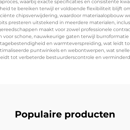
roces, waarbij exacte specificaties en consistente kwali
d te bereiken terwijl er voldoende flexibiliteit blijft
 efficiënte chipsverwijdering, waardoor materiaalopbouw
bits presteren uitstekend in meerdere materialen, inclus
 gereedschappen maakt voor zowel professionele contrac
en voor schone, nauwkeurige gaten terwijl burroformati
jtagebestendigheid en warmteverspreiding, wat leidt to
ptimaliseerde puntwinkels en webontwerpen, wat sneller
k leidt tot verbeterde bestuurderscontrole en verminder
Populaire producten