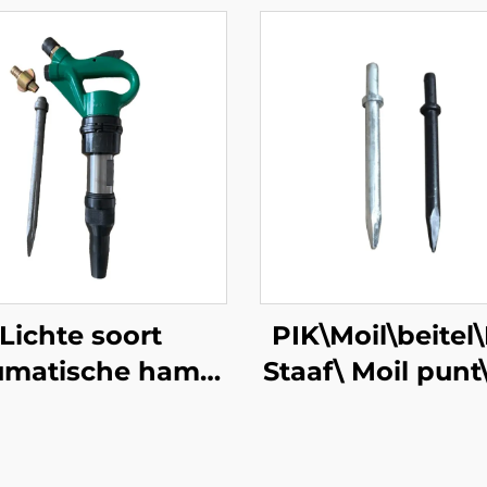
Lichte soort
PIK\Moil\beitel
matische hamer
Staaf\ Moil punt\
3 jack hammer
Beitel\Smal Bei
jnbouw breker
hamer