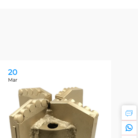
20
0
Mar
Ap