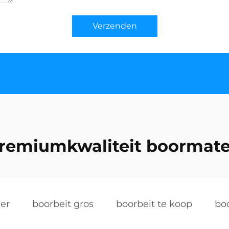
Verzenden
remiumkwaliteit boormat
ier
boorbeit gros
boorbeit te koop
boo