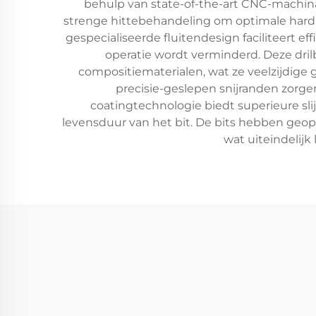
behulp van state-of-the-art CNC-machinap
strenge hittebehandeling om optimale hardhei
gespecialiseerde fluitendesign faciliteert
operatie wordt verminderd. Deze dril
compositiematerialen, wat ze veelzijdige
precisie-geslepen snijranden zorg
coatingtechnologie biedt superieure sli
levensduur van het bit. De bits hebben geo
wat uiteindelij