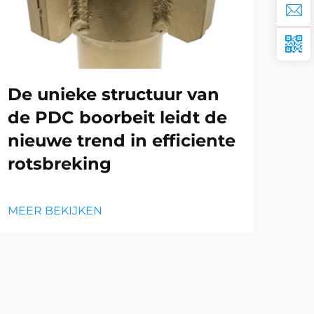
De
De unieke structuur van
ho
de PDC boorbeit leidt de
bo
nieuwe trend in efficiente
rotsbreking
MEE
MEER BEKIJKEN