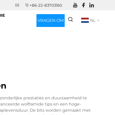
+86-22-83703160
IE
VRAGEN OM
NL
EEN
OFFERTE
en
zonderlijke prestaties en duurzaamheid te
anceerde wolframide tips en een hoge-
schaplevensduur. De bits worden gemaakt met