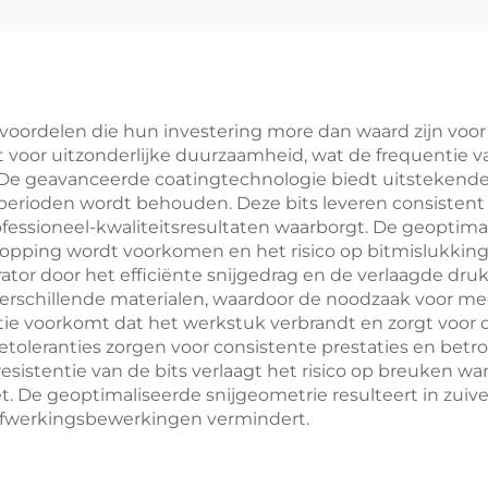
 voordelen die hun investering more dan waard zijn voor
 voor uitzonderlijke duurzaamheid, wat de frequentie va
De geavanceerde coatingtechnologie biedt uitstekende w
erioden wordt behouden. Deze bits leveren consistent 
essioneel-kwaliteitsresultaten waarborgt. De geoptimal
topping wordt voorkomen en het risico op bitmislukking
tor door het efficiënte snijgedrag en de verlaagde druk
 verschillende materialen, waardoor de noodzaak voor m
e voorkomt dat het werkstuk verbrandt en zorgt voor d
toleranties zorgen voor consistente prestaties en betro
istentie van de bits verlaagt het risico op breuken w
 De geoptimaliseerde snijgeometrie resulteert in zui
 afwerkingsbewerkingen vermindert.