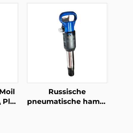
\Moil
Russische
 Plat
pneumatische hamer
tel
OP Serie MO Serie
Breker--OP-2