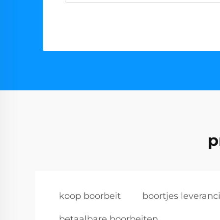
p
koop boorbeit
boortjes leveranc
betaalbare boorbeiten