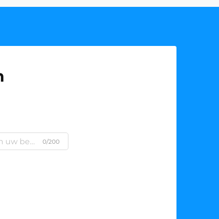
n
0/200