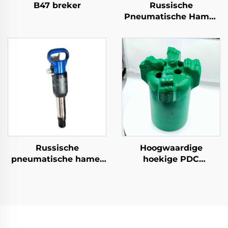
B47 breker
Russische
Pneumatische Hamer
OP Serie MO Serie
Breker--MO-3B
Russische
Hoogwaardige
pneumatische hamer
hoekige PDC
OP Serie MO Serie
boringkoppen voor
Breker--OP-2
verschillende
toepassingen