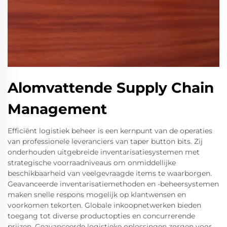
Alomvattende Supply Chain
Management
Efficiënt logistiek beheer is een kernpunt van de operaties
van professionele leveranciers van taper button bits. Zij
onderhouden uitgebreide inventarisatiesystemen met
strategische voorraadniveaus om onmiddellijke
beschikbaarheid van veelgevraagde items te waarborgen.
Geavanceerde inventarisatiemethoden en -beheersystemen
maken snelle respons mogelijk op klantwensen en
voorkomen tekorten. Globale inkoopnetwerken bieden
toegang tot diverse productopties en concurrerende
prijzen. Geavanceerde logistieke oplossingen zorgen voor