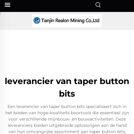
NL
leverancier van taper button
bits
Een leverancier van taper button bits specialiseert zich in
het bieden van hoge-kwaliteits boortools die essentieel zijn
voor verschillende mijnbouw- en bouwactiviteiten. Deze
leveranciers bieden uitgebreide oplossingen aan de hand
van hun omvangrijke assortiment aan taper button bits,