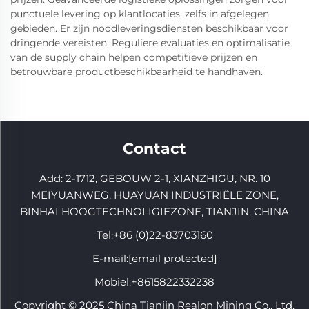
punctuele levering op klantlocaties, zelfs in afgelegen
gebieden. Er zijn noodleveringsdiensten beschikbaar voor
dringende vereisten. Reguliere evaluaties en optimalisatie
van de supply chain helpen competitieve prijzen en
betrouwbare productbeschikbaarheid te handhaven.
Contact
Add: 2-1712, GEBOUW 2-1, XIANZHIGU, NR. 10
MEIYUANWEG, HUAYUAN INDUSTRIËLE ZONE,
BINHAI HOOGTECHNOLIGIEZONE, TIANJIN, CHINA
Tel:
+86 (0)22-83703160
E-mail:
[email protected]
Mobiel:
+8615822332238
Copyright © 2025 China Tianjin Realon Mining Co., Ltd.