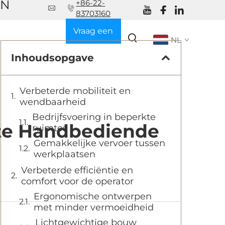
EN
+86-22-
83703160
Vraag een
NL
offerte aan
Inhoudsopgave
Verbeterde mobiliteit en
wendbaarheid
Bedrijfsvoering in beperkte
hte Handbediende
ruimtes
Gemakkelijke vervoer tussen
werkplaatsen
Verbeterde efficiëntie en
comfort voor de operator
Ergonomische ontwerpen
met minder vermoeidheid
Lichtgewichtige bouw