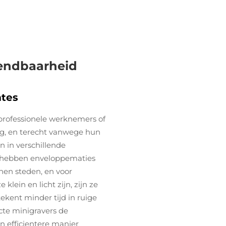
wendbaarheid
mtes
 professionele werknemers of
ng, en terecht vanwege hun
n in verschillende
 hebben enveloppematies
nen steden, en voor
lein en licht zijn, zijn ze
ekent minder tijd in ruige
cte minigravers de
n efficientere manier