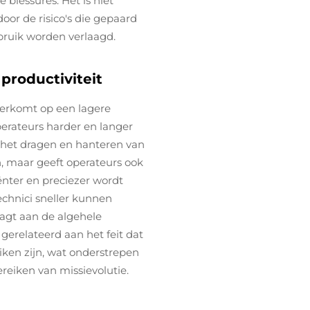
blessures. Het is niet
oor de risico's die gepaard
ruik worden verlaagd.
productiviteit
neerkomt op een lagere
perateurs harder en langer
het dragen en hanteren van
n, maar geeft operateurs ook
ënter en preciezer wordt
echnici sneller kunnen
aagt aan de algehele
s gerelateerd aan het feit dat
ken zijn, wat onderstrepen
bereiken van missievolutie.