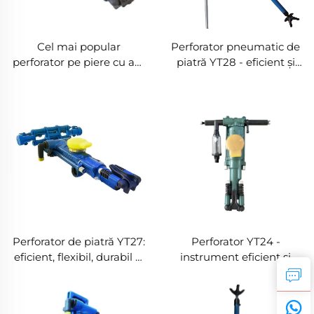
Cel mai popular
Perforator pneumatic de
perforator pe piere cu aer
piatră YT28 - eficient și
comprimat YT29A este
durabil, cea mai bună
utilizat în minerit și
echipament pentru
extracții de piatră
construcția tunelurilor
miniere
Perforator de piatră YT27:
Perforator YT24 -
eficient, flexibil, durabil și
instrument eficient și
versatil, ajutând minele,
durabil pentru perforare
tunelurile și proiectele de
în minerit și inginerie
construcții să funcționeze