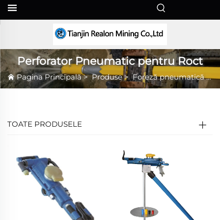
RO
Perforator Pneumatic pentru Roct
Pagina Principală
>
Produse
>
Foreză pneumatică de rocă
TOATE PRODUSELE