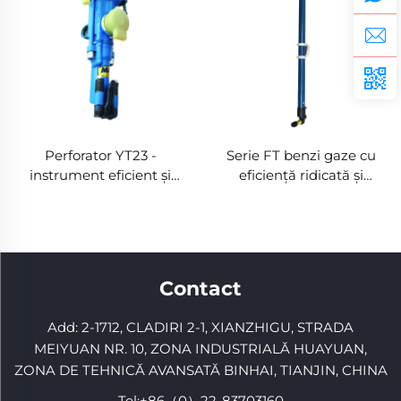
eficient
Perforator YT23 -
Serie FT benzi gaze cu
instrument eficient și
eficiență ridicată și
durabil pentru perforare
ajustare flexibilă
în minerit și inginerie
Contact
Add: 2-1712, CLADIRI 2-1, XIANZHIGU, STRADA
MEIYUAN NR. 10, ZONA INDUSTRIALĂ HUAYUAN,
ZONA DE TEHNICĂ AVANSATĂ BINHAI, TIANJIN, CHINA
Tel:
+86（0）22-83703160