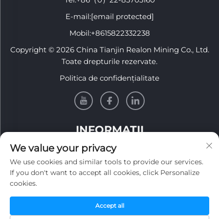
E-mail:
[email protected]
Mobil:
+8615822332238
Copyright © 2026 China Tianjin Realon Mining Co., Ltd.
Toate drepturile rezervate.
Politica de confidențialitate
INFORMAȚII
We value your privacy
Înscrieți-vă pentru a primi newsletterul nostru
We use cookies and similar tools to provide our services.
săptămânal
If you don't want to accept all cookies, click Personalize
cookies.
Accept all
Trimite