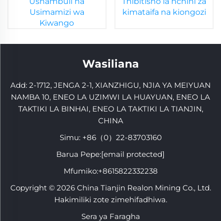
Ushambuli na
Thibitisho la nchini za
Usimamizi wa
kimataifa na kiongozi
Kiwango
Wasiliana
Add: 2-1712, JENGA 2-1, XIANZHIGU, NJIA YA MEIYUAN
NAMBA 10, ENEO LA UZIMWI LA HUAYUAN, ENEO LA
TAKTIKI LA BINHAI, ENEO LA TAKTIKI LA TIANJIN,
CHINA
Simu:
+86（0）22-83703160
Barua Pepe:
[email protected]
Mfumiko:
+8615822332238
Copyright © 2026 China Tianjin Realon Mining Co., Ltd.
Hakimiliki zote zimehifadhiwa.
Sera ya Faragha