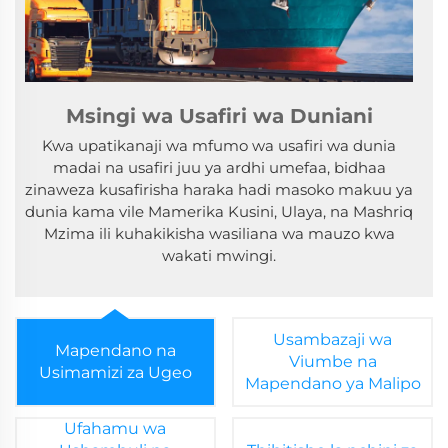
Msingi wa Usafiri wa Duniani
Kwa upatikanaji wa mfumo wa usafiri wa dunia
madai na usafiri juu ya ardhi umefaa, bidhaa
zinaweza kusafirisha haraka hadi masoko makuu ya
dunia kama vile Mamerika Kusini, Ulaya, na Mashriq
Mzima ili kuhakikisha wasiliana wa mauzo kwa
wakati mwingi.
Usambazaji wa
Mapendano na
Viumbe na
Usimamizi za Ugeo
Mapendano ya Malipo
Ufahamu wa