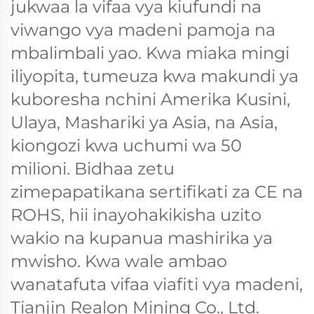
jukwaa la vifaa vya kiufundi na
viwango vya madeni pamoja na
mbalimbali yao. Kwa miaka mingi
iliyopita, tumeuza kwa makundi ya
kuboresha nchini Amerika Kusini,
Ulaya, Mashariki ya Asia, na Asia,
kiongozi kwa uchumi wa 50
milioni. Bidhaa zetu
zimepapatikana sertifikati za CE na
ROHS, hii inayohakikisha uzito
wakio na kupanua mashirika ya
mwisho. Kwa wale ambao
wanatafuta vifaa viafiti vya madeni,
Tianjin Realon Mining Co., Ltd.