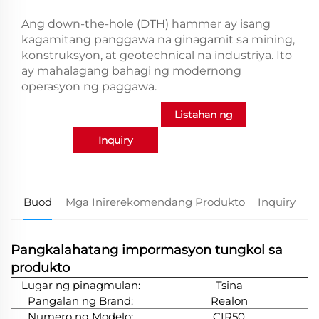
Ang down-the-hole (DTH) hammer ay isang
kagamitang panggawa na ginagamit sa mining,
konstruksyon, at geotechnical na industriya. Ito
ay mahalagang bahagi ng modernong
operasyon ng paggawa.
Listahan ng
Inquiry
produkto
Buod
Mga Inirerekomendang Produkto
Inquiry
Pangkalahatang impormasyon tungkol sa
produkto
Lugar ng pinagmulan:
Tsina
Pangalan ng Brand:
Realon
Numero ng Modelo:
CIR50