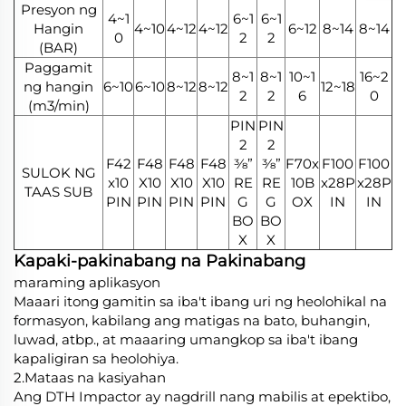
Presyon ng
4~1
6~1
6~1
Hangin
4~10
4~12
4~12
6~12
8~14
8~14
0
2
2
(BAR)
Paggamit
8~1
8~1
10~1
16~2
ng hangin
6~10
6~10
8~12
8~12
12~18
2
2
6
0
(m3/min)
PIN
PIN
2
2
F42
F48
F48
F48
3⁄8”
3⁄8”
F70x
F100
F100
SULOK NG
x10
X10
X10
X10
RE
RE
10B
x28P
x28P
TAAS SUB
PIN
PIN
PIN
PIN
G
G
OX
IN
IN
BO
BO
X
X
Kapaki-pakinabang na Pakinabang
maraming aplikasyon
Maaari itong gamitin sa iba't ibang uri ng heolohikal na
formasyon, kabilang ang matigas na bato, buhangin,
luwad, atbp., at maaaring umangkop sa iba't ibang
kapaligiran sa heolohiya.
2.Mataas na kasiyahan
Ang DTH Impactor ay nagdrill nang mabilis at epektibo,