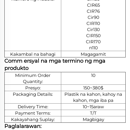
CIR65
CIR76
Cir90
CIR110
Cir130
CIR150
CIR170
п110
Kakambal na bahagi
Magagamit
Comm
ersyal na mga termino ng mga
produkto
Minimum Order
10
Quantity:
Presyo:
150~380$
Packaging Details:
Plastik na kahon, kahoy na
kahon, mga iba pa
Delivery Time:
10~15araw
Payment Terms:
T/T
Kakayahang Suplay:
Magbigay
Paglalarawan: