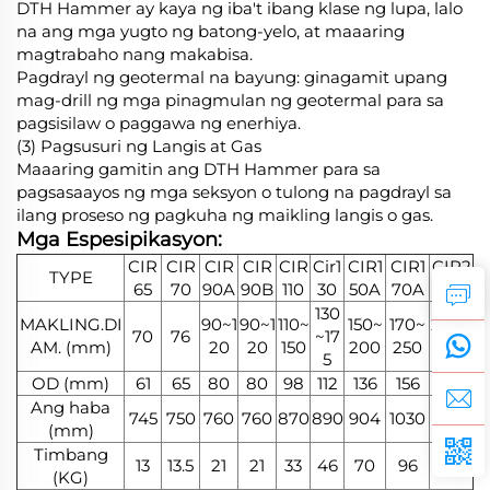
DTH Hammer ay kaya ng iba't ibang klase ng lupa, lalo
na ang mga yugto ng batong-yelo, at maaaring
magtrabaho nang makabisa.
Pagdrayl ng geotermal na bayung: ginagamit upang
mag-drill ng mga pinagmulan ng geotermal para sa
pagsisilaw o paggawa ng enerhiya.
(3) Pagsusuri ng Langis at Gas
Maaaring gamitin ang DTH Hammer para sa
pagsasaayos ng mga seksyon o tulong na pagdrayl sa
ilang proseso ng pagkuha ng maikling langis o gas.
Mga Espesipikasyon:
CIR
CIR
CIR
CIR
CIR
Cir1
CIR1
CIR1
CIR2
TYPE
65
70
90A
90B
110
30
50A
70A
00A
130
MAKLING.DI
90~1
90~1
110~
150~
170~
200~
70
76
~17
AM. (mm)
20
20
150
200
250
250
5
OD (mm)
61
65
80
80
98
112
136
156
182
Ang haba
745
750
760
760
870
890
904
1030
1058
(mm)
Timbang
13
13.5
21
21
33
46
70
96
130
(KG)