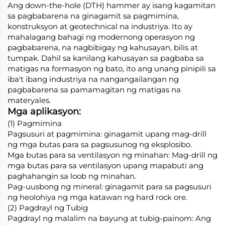
Ang down-the-hole (DTH) hammer ay isang kagamitan
sa pagbabarena na ginagamit sa pagmimina,
konstruksyon at geotechnical na industriya. Ito ay
mahalagang bahagi ng modernong operasyon ng
pagbabarena, na nagbibigay ng kahusayan, bilis at
tumpak. Dahil sa kanilang kahusayan sa pagbaba sa
matigas na formasyon ng bato, ito ang unang pinipili sa
iba't ibang industriya na nangangailangan ng
pagbabarena sa pamamagitan ng matigas na
materyales.
Mga aplikasyon:
(1) Pagmimina
Pagsusuri at pagmimina: ginagamit upang mag-drill
ng mga butas para sa pagsusunog ng eksplosibo.
Mga butas para sa ventilasyon ng minahan: Mag-drill ng
mga butas para sa ventilasyon upang mapabuti ang
paghahangin sa loob ng minahan.
Pag-uusbong ng mineral: ginagamit para sa pagsusuri
ng heolohiya ng mga katawan ng hard rock ore.
(2) Pagdrayl ng Tubig
Pagdrayl ng malalim na bayung at tubig-painom: Ang