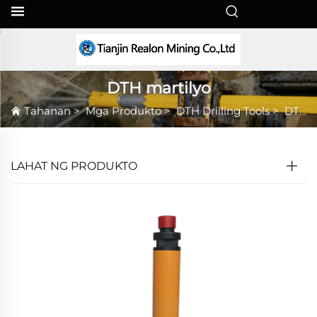
TL
DTH martilyo
Tahanan
>
Mga Produkto
>
DTH Drilling Tools
>
DTH martilyo
LAHAT NG PRODUKTO