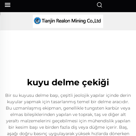
TR
kuyu delme çekiği
Bir su kuyusu delme başı, çeşitli jeolojik yapılar içinde derin
kuyular yapmak için tasarlanmış temel bir delme aracıdır.
Bu uzmanlaşmış ekipman, genellikle tungsten karbür veya
elmas bileşiklerinden yapılan ve toprak, taş ve diğer alt
yeraltı malzemelerini geçebilmesi için mühendislik yapılan
bir kesim başı ve birden fazla diş veya düğme içerir. Baş,
aşağı doğru basınç uygulayarak yüksek hızlarda dönerken