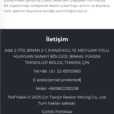
yüzeyindeki gelişmiş çukur desenleri, yapışkan formlarda
bit toplanması önleyerek kesim çıkarmayı artırır ve böylece
tüm işlemin boyunca sondaj verimliliğini korur.
İletişim
Add: 2-1712, BINAN 2-1, XIANZHIGU, 10. MEIYUAN YOLU,
HUAYUAN SANAYİ BÖLGESİ, BINHAI YÜKSEK
TEKNOLOJİ BÖLGE, TIANJIN, ÇİN
Tel:
+86（0）22-83703160
E-posta:
[email protected]
Mobil:
+8615822332238
Telif hakkı © 2025 Çin Tianjin Realon Mining Co., Ltd.
Tüm hakları saklıdır.
Gizlilik Politikası