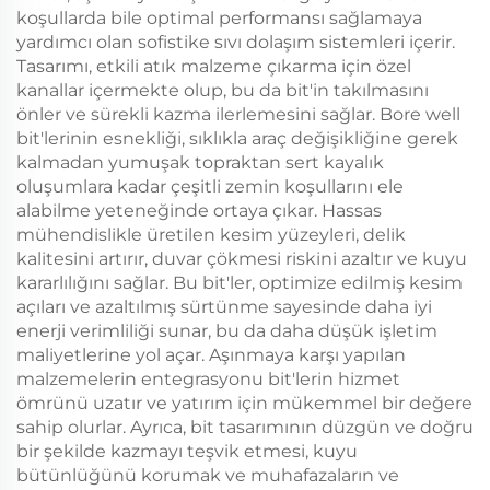
koşullarda bile optimal performansı sağlamaya
yardımcı olan sofistike sıvı dolaşım sistemleri içerir.
Tasarımı, etkili atık malzeme çıkarma için özel
kanallar içermekte olup, bu da bit'in takılmasını
önler ve sürekli kazma ilerlemesini sağlar. Bore well
bit'lerinin esnekliği, sıklıkla araç değişikliğine gerek
kalmadan yumuşak topraktan sert kayalık
oluşumlara kadar çeşitli zemin koşullarını ele
alabilme yeteneğinde ortaya çıkar. Hassas
mühendislikle üretilen kesim yüzeyleri, delik
kalitesini artırır, duvar çökmesi riskini azaltır ve kuyu
kararlılığını sağlar. Bu bit'ler, optimize edilmiş kesim
açıları ve azaltılmış sürtünme sayesinde daha iyi
enerji verimliliği sunar, bu da daha düşük işletim
maliyetlerine yol açar. Aşınmaya karşı yapılan
malzemelerin entegrasyonu bit'lerin hizmet
ömrünü uzatır ve yatırım için mükemmel bir değere
sahip olurlar. Ayrıca, bit tasarımının düzgün ve doğru
bir şekilde kazmayı teşvik etmesi, kuyu
bütünlüğünü korumak ve muhafazaların ve