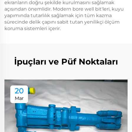
ekranların doğru şekilde kurulmasını sağlamak
açısından önemlidir. Modern bore well bit'leri, kuyu
yapımında tutarlılık sağlamak için tüm kazma
sürecinde delik çapını sabit tutan yenilikçi ölçüm
koruma sistemleri içerir.
İpuçları ve Püf Noktaları
20
Mar