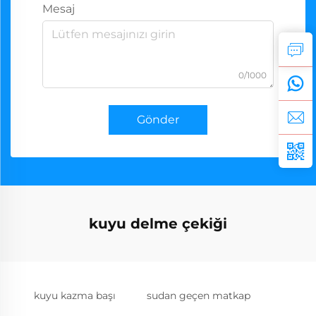
Mesaj
0/1000
Gönder
kuyu delme çekiği
kuyu kazma başı
sudan geçen matkap