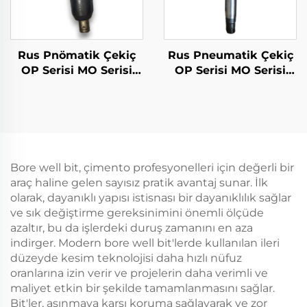
Rus Pnömatik Çekiç
Rus Pneumatik Çekiç
OP Serisi MO Serisi
OP Serisi MO Serisi
Çekiç--MO-1B
Breker--OP-4
Bore well bit, çimento profesyonelleri için değerli bir
araç haline gelen sayısız pratik avantaj sunar. İlk
olarak, dayanıklı yapısı istisnası bir dayanıklılık sağlar
ve sık değiştirme gereksinimini önemli ölçüde
azaltır, bu da işlerdeki duruş zamanını en aza
indirger. Modern bore well bit'lerde kullanılan ileri
düzeyde kesim teknolojisi daha hızlı nüfuz
oranlarına izin verir ve projelerin daha verimli ve
maliyet etkin bir şekilde tamamlanmasını sağlar.
Bit'ler, aşınmaya karşı koruma sağlayarak ve zor