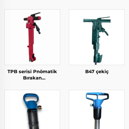
TPB serisi Pnömatik
B47 çekiç
Bırakan
TPB40\TPB60\TPB90
Kaplama Bırakan