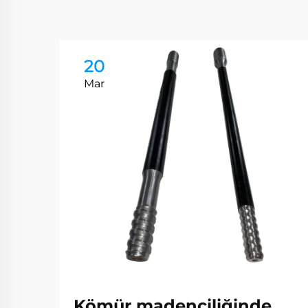
20
Mar
Kömür madenciliğinde