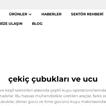
ÜRÜNLER
HABERLER
SEKTÖR REHBERI
BIZE ULAŞIN
BLOG
çekiç çubukları ve ucu
ik ve keşif sektörleri arasında çeşitli kuyu operations'lar
dırlar. Bu hassas mühendislikle üretilen araçlar, farklı ze
r. Çubuklar, döner gücü ve itme gücünü kuyu makinasından u