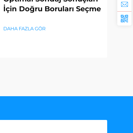
İçin Doğru Boruları Seçme
An
DAHA FAZLA GÖR
DAH