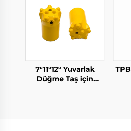
7°11°12° Yuvarlak
TPB
Düğme Taş için
Matkap Biti
TPB
Ka