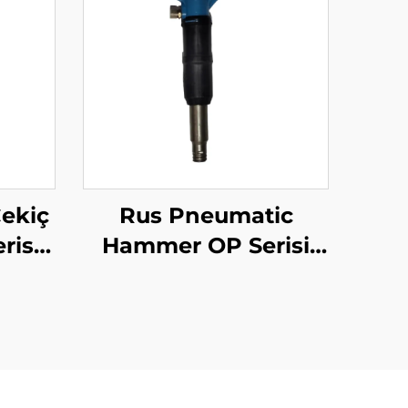
ekiç
Rus Pneumatic
risi
Hammer OP Serisi
B
MO Serisi Demirbaş--
MO-4B