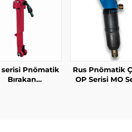
 serisi Pnömatik
Rus Pnömatik Ç
Bırakan
OP Serisi MO Se
40\TPB60\TPB90
Çekiç--MO-1
plama Bırakan