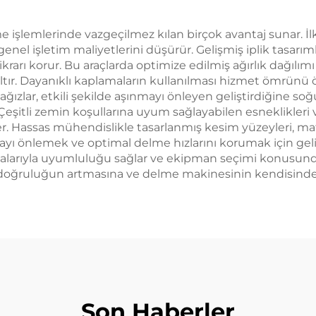
delme işlemlerinde vazgeçilmez kılan birçok avantaj sunar
 genel işletim maliyetlerini düşürür. Gelişmiş iplik tasarım
tikrarı korur. Bu araçlarda optimize edilmiş ağırlık dağı
tır. Dayanıklı kaplamaların kullanılması hizmet ömrünü ön
 ağızlar, etkili şekilde aşınmayı önleyen geliştirdiğine soğ
. Çeşitli zemin koşullarına uyum sağlayabilen esneklikleri
rler. Hassas mühendislikle tasarlanmış kesim yüzeyleri, m
mayı önlemek ve optimal delme hızlarını korumak için geliş
alarıyla uyumluluğu sağlar ve ekipman seçimi konusunda
da doğruluğun artmasına ve delme makinesinin kendisinde
Son Haberler