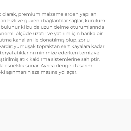
. İlk olarak, premium malzemelerden yapılan
ları hızlı ve güvenli bağlantılar sağlar, kurulum
lımı bulunur ki bu da uzun delme oturumlarında
emli ölçüde uzatır ve yatırım için harika bir
utma kanalları ile donatılmış olup, zorlu
 vardır; yumuşak topraktan sert kayalara kadar
ateryal atıklarını minimize ederken temiz ve
tirilmiş atık kaldırma sistemlerine sahiptir.
 esneklik sunar. Ayrıca dengeli tasarım,
ki aşınmanın azalmasına yol açar.