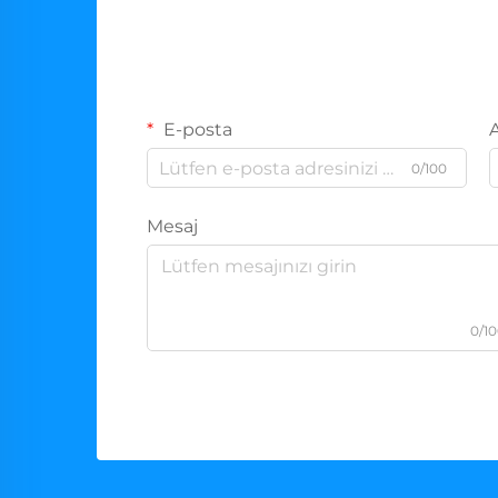
E-posta
0/100
Mesaj
0/1