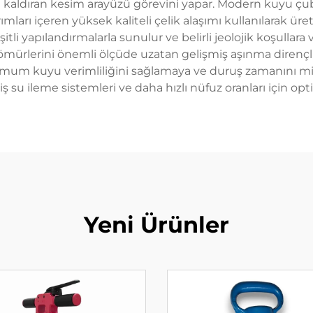
e kaldıran kesim arayüzü görevini yapar. Modern kuyu çub
mları içeren yüksek kaliteli çelik alaşımı kullanılarak üret
tli yapılandırmalarla sunulur ve belirli jeolojik koşull
l ömürlerini önemli ölçüde uzatan gelişmiş aşınma dirençli
ksimum kuyu verimliliğini sağlamaya ve duruş zamanını mi
lmiş su ileme sistemleri ve daha hızlı nüfuz oranları için o
Yeni Ürünler