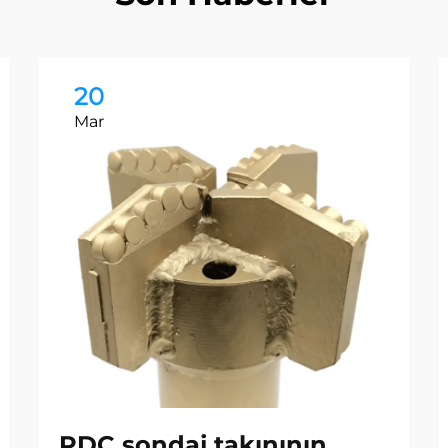
20
Mar
PDC sondaj takınının