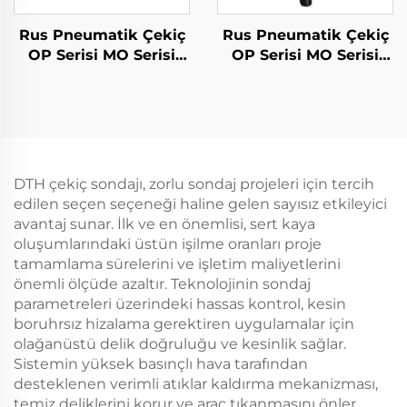
Rus Pneumatik Çekiç
Rus Pneumatik Çekiç
OP Serisi MO Serisi
OP Serisi MO Serisi
Breker--OP-3
Breker--OP-4
DTH çekiç sondajı, zorlu sondaj projeleri için tercih
edilen seçen seçeneği haline gelen sayısız etkileyici
avantaj sunar. İlk ve en önemlisi, sert kaya
oluşumlarındaki üstün işilme oranları proje
tamamlama sürelerini ve işletim maliyetlerini
önemli ölçüde azaltır. Teknolojinin sondaj
parametreleri üzerindeki hassas kontrol, kesin
boruhrsız hizalama gerektiren uygulamalar için
olağanüstü delik doğruluğu ve kesinlik sağlar.
Sistemin yüksek basınçlı hava tarafından
desteklenen verimli atıklar kaldırma mekanizması,
temiz deliklerini korur ve araç tıkanmasını önler,