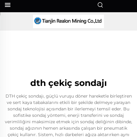
TR
dth çekiç sondajı
DTH çekiç sondajı, güçlü vuruşu döner hareketle birleştiren
ve sert kaya tabakalarını etkili bir şekilde delmeye yarayan
sondaj teknolojisi açısından bir ilerlemeyi temsil eder. Bu
sofistike sondaj yöntemi, enerji transferini ve sondaj
verimliliğini maksimize etmek için sondaj deliğinin dibinde,
sondaj ağızının hemen arkasında çalışan bir pneumatik
çekiç kullanır. Sistem, hızlı darbeleri ağıza aktarırken aynı