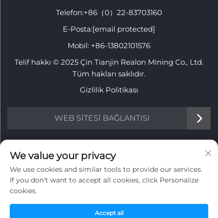
Telefon:
+86（0）22-83703160
E-Posta:
[email protected]
Mobil:
+86-13802101576
Telif hakkı © 2025 Çin Tianjin Realon Mining Co., Ltd.
Tüm hakları saklıdır.
Gizlilik Politikası
WEB SİTESİ BAĞLANTISI
BİLGİ
We value your privacy
We use cookies and similar tools to provide our services.
Haftalık bültenimizi almak için kaydolun
If you don't want to accept all cookies, click Personalize
cookies.
Accept all