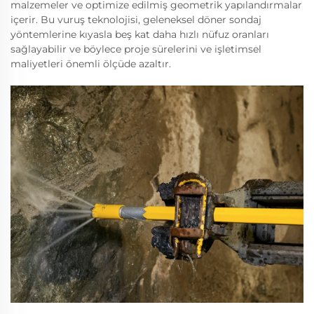
malzemeler ve optimize edilmiş geometrik yapılandırmalar
içerir. Bu vuruş teknolojisi, geleneksel döner sondaj
yöntemlerine kıyasla beş kat daha hızlı nüfuz oranları
sağlayabilir ve böylece proje sürelerini ve işletimsel
maliyetleri önemli ölçüde azaltır.