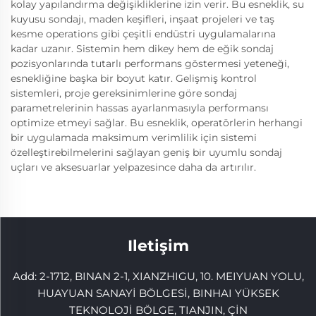
kolay yapılandırma değişikliklerine izin verir. Bu esneklik, su
kuyusu sondajı, maden keşifleri, inşaat projeleri ve taş
kesme operations gibi çeşitli endüstri uygulamalarına
kadar uzanır. Sistemin hem dikey hem de eğik sondaj
pozisyonlarında tutarlı performans göstermesi yeteneği,
esnekliğine başka bir boyut katır. Gelişmiş kontrol
sistemleri, proje gereksinimlerine göre sondaj
parametrelerinin hassas ayarlanmasıyla performansı
optimize etmeyi sağlar. Bu esneklik, operatörlerin herhangi
bir uygulamada maksimum verimlilik için sistemi
özelleştirebilmelerini sağlayan geniş bir uyumlu sondaj
uçları ve aksesuarlar yelpazesince daha da artırılır.
Iletişim
Add: 2-1712, BINAN 2-1, XIANZHIGU, 10. MEIYUAN YOLU,
HUAYUAN SANAYİ BÖLGESİ, BINHAI YÜKSEK
TEKNOLOJİ BÖLGE, TIANJIN, ÇİN