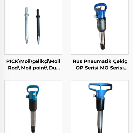
PICK\Moil\çelikçi\Moil
Rus Pneumatik Çekiç
Rod\ Moil point\ Düz
OP Serisi MO Serisi
Çelikçi\Sıkar Çelikçi
Breker--OP-2