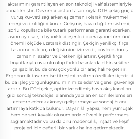
aktarımını garantileyen en son teknoloji valf sistemleriyle
donatılmıştır. Devrimci piston tasarımıyla DTH çekiç güçlü
vuruş kuvveti sağlarken eş zamanlı olarak mükemmel
enerji verimliliğini korur. Gelişmiş hava dağıtım sistemi,
zorlu koşullarda bile tutarlı performansı garanti ederken,
aşınmaya karşı dayanıklı bileşenleri operasyonel ömrünü
önemli ölçüde uzatarak distingir. Çekiçin yenilikçi fırça
tasarımı hızlı fırça değişimine izin verir, böylece duruş
zamanını azaltır ve üretkenliği artırır. Çeşitli fırça
boyutlarıyla uyumlu olup farklı basınlarda etkin şekilde
çalışabilir, bu da onu çok yönlü bir araç haline getirir.
Ergonomik tasarım ise titreşimi azaltma özellikleri içerir ki
bu da işleç yorgunluğunu minimize eder ve genel güvenliği
artırır. Bu DTH çekiç, optimize edilmiş hava akış kanalları
gibi sondaj teknolojisi alanında yapılan en son ilerlemeleri
entegre ederek akmayı geliştirmeye ve sondaj hızını
artırmaya katkıda bulunur. Dayanıklı yapısı, hem yumuşak
hem de sert kayalık oluşumlarda güvenilir performans
sağlamaktadır ve bu da onu madencilik, inşaat ve keşif
projeleri için değerli bir varlık haline getirmektedir.