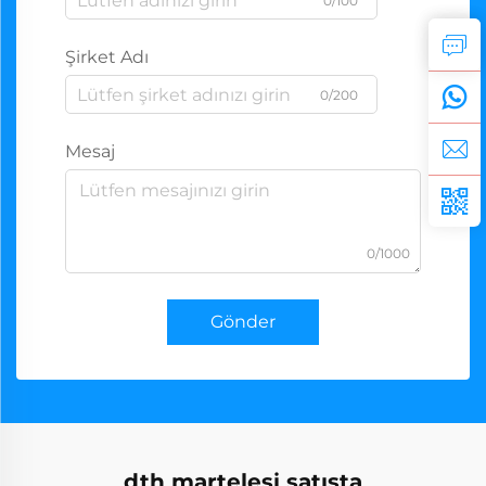
0/100
Şirket Adı
0/200
Mesaj
0/1000
Gönder
dth martelesi satışta