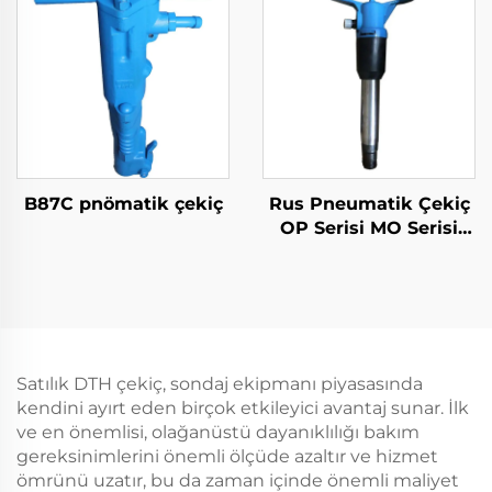
B87C pnömatik çekiç
Rus Pneumatik Çekiç
OP Serisi MO Serisi
Breker--OP-4
Satılık DTH çekiç, sondaj ekipmanı piyasasında
kendini ayırt eden birçok etkileyici avantaj sunar. İlk
ve en önemlisi, olağanüstü dayanıklılığı bakım
gereksinimlerini önemli ölçüde azaltır ve hizmet
ömrünü uzatır, bu da zaman içinde önemli maliyet