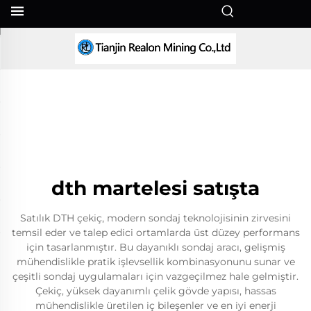
TR
dth martelesi satışta
Satılık DTH çekiç, modern sondaj teknolojisinin zirvesini
temsil eder ve talep edici ortamlarda üst düzey performans
için tasarlanmıştır. Bu dayanıklı sondaj aracı, gelişmiş
mühendislikle pratik işlevsellik kombinasyonunu sunar ve
çeşitli sondaj uygulamaları için vazgeçilmez hale gelmiştir.
Çekiç, yüksek dayanımlı çelik gövde yapısı, hassas
mühendislikle üretilen iç bileşenler ve en iyi enerji