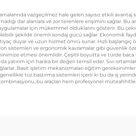
amalarında vazgeçilmez hale gelen sayısız etkili avantaj sun
ğı dar alanlara ve zor terenlere erişimini sağlar. Bu araçl
ulamalar için mükemmel olduklarını gösterir. Bu çekiçler,
ilebilir şekilde önemli sondaj gücü sağlar. Ekonomik fayda
 duyar ve uzun hizmet ömrü sunar. Hızlı başlangıç özellik
syon sistemleri ve ergonomik kavramalar gibi güvenlik öz
minimize etmesi önemlidir. Çeşitli boyutta ve türde baca k
atırım için harika bir değeri temsil eder. Sıvı ortamlarda
ğlarlar. Basit işletim mekanizmaları eğitim gereksinimle
enellikle toz bastırma sistemleri içerir ki bu da iş yerind
n kombinasyonu, bu araçları hem profesyonel müteahhitler