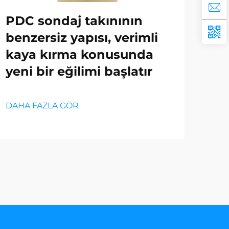
PDC sondaj takınının
Op
benzersiz yapısı, verimli
İç
kaya kırma konusunda
yeni bir eğilimi başlatır
DAH
DAHA FAZLA GÖR