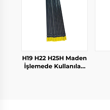
H19 H22 H25H Maden
İşlemede Kullanılan
Tırpanlı matkap
çubukları