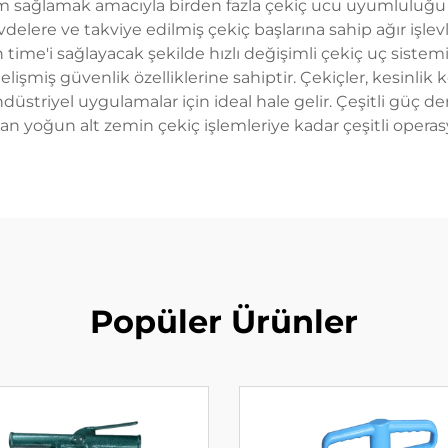
um sağlamak amacıyla birden fazla çekiç ucu uyumluluğu su
elere ve takviye edilmiş çekiç başlarına sahip ağır işlev
me'i sağlayacak şekilde hızlı değişimli çekiç uç sistemi
işmiş güvenlik özelliklerine sahiptir. Çekiçler, kesinlik 
striyel uygulamalar için ideal hale gelir. Çeşitli güç de
ndan yoğun alt zemin çekiç işlemleriye kadar çeşitli operas
Popüler Ürünler