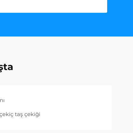
şta
nı
 çekiç taş çekiği