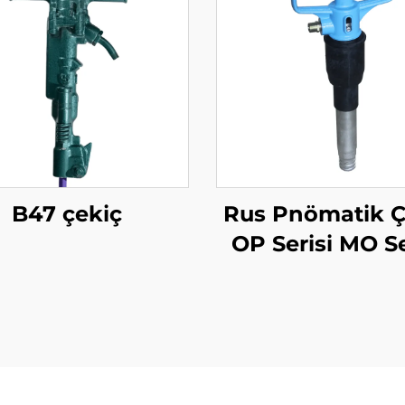
B47 çekiç
Rus Pnömatik Ç
OP Serisi MO Se
Çekiç--B-3