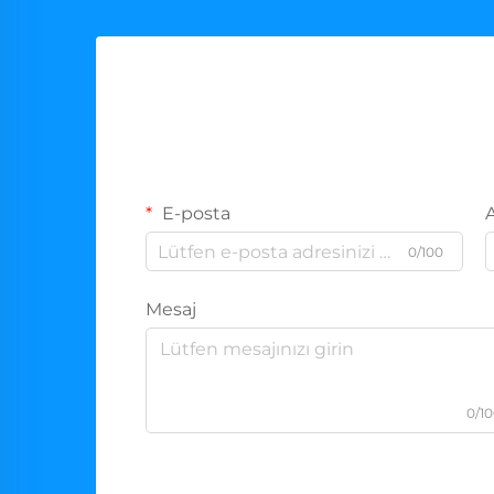
E-posta
0/100
Mesaj
0/1