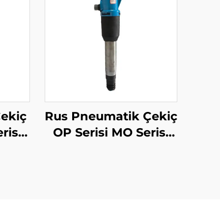
ekiç
Rus Pneumatik Çekiç
risi
OP Serisi MO Serisi
Breker--OP-3