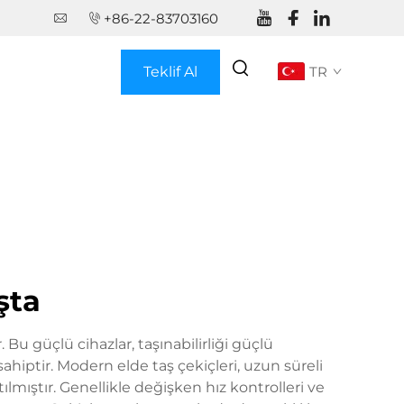
+86-22-83703160
Teklif Al
TR
şta
. Bu güçlü cihazlar, taşınabilirliği güçlü
ahiptir. Modern elde taş çekiçleri, uzun süreli
lmıştır. Genellikle değişken hız kontrolleri ve