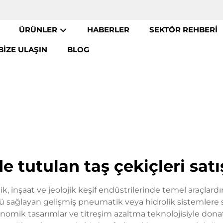
ÜRÜNLER
HABERLER
SEKTÖR REHBERI
BIZE ULAŞIN
BLOG
de tutulan taş çekiçleri satı
k, inşaat ve jeolojik keşif endüstrilerinde temel araçlardır
cü sağlayan gelişmiş pneumatik veya hidrolik sistemlere s
onomik tasarımlar ve titreşim azaltma teknolojisiyle donatı