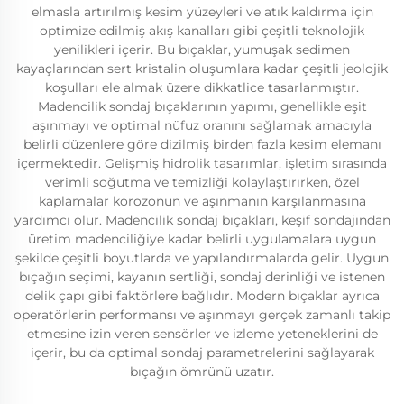
elmasla artırılmış kesim yüzeyleri ve atık kaldırma için
optimize edilmiş akış kanalları gibi çeşitli teknolojik
yenilikleri içerir. Bu bıçaklar, yumuşak sedimen
kayaçlarından sert kristalin oluşumlara kadar çeşitli jeolojik
koşulları ele almak üzere dikkatlice tasarlanmıştır.
Madencilik sondaj bıçaklarının yapımı, genellikle eşit
aşınmayı ve optimal nüfuz oranını sağlamak amacıyla
belirli düzenlere göre dizilmiş birden fazla kesim elemanı
içermektedir. Gelişmiş hidrolik tasarımlar, işletim sırasında
verimli soğutma ve temizliği kolaylaştırırken, özel
kaplamalar korozonun ve aşınmanın karşılanmasına
yardımcı olur. Madencilik sondaj bıçakları, keşif sondajından
üretim madenciliğiye kadar belirli uygulamalara uygun
şekilde çeşitli boyutlarda ve yapılandırmalarda gelir. Uygun
bıçağın seçimi, kayanın sertliği, sondaj derinliği ve istenen
delik çapı gibi faktörlere bağlıdır. Modern bıçaklar ayrıca
operatörlerin performansı ve aşınmayı gerçek zamanlı takip
etmesine izin veren sensörler ve izleme yeteneklerini de
içerir, bu da optimal sondaj parametrelerini sağlayarak
bıçağın ömrünü uzatır.