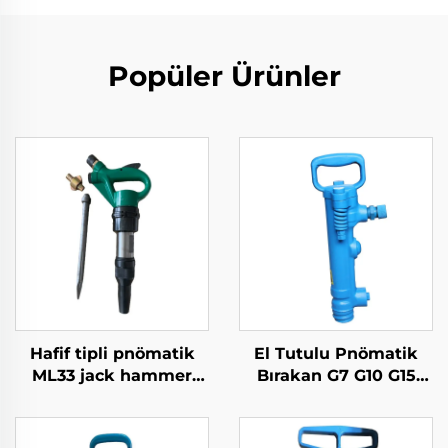
Popüler Ürünler
Hafif tipli pnömatik
El Tutulu Pnömatik
ML33 jack hammer
Bırakan G7 G10 G15
maden kırma çekiç
G20 pnömatik kazma