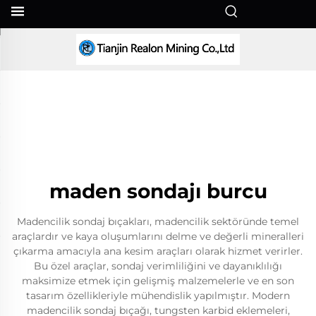
TR
maden sondajı burcu
Madencilik sondaj bıçakları, madencilik sektöründe temel
araçlardır ve kaya oluşumlarını delme ve değerli mineralleri
çıkarma amacıyla ana kesim araçları olarak hizmet verirler.
Bu özel araçlar, sondaj verimliliğini ve dayanıklılığı
maksimize etmek için gelişmiş malzemelerle ve en son
tasarım özellikleriyle mühendislik yapılmıştır. Modern
madencilik sondaj bıçağı, tungsten karbid eklemeleri,