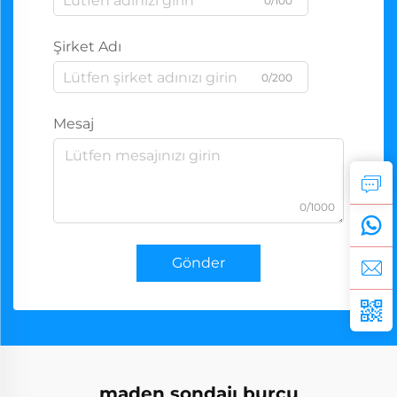
0/100
Şirket Adı
0/200
Mesaj
0/1000
Gönder
maden sondajı burcu