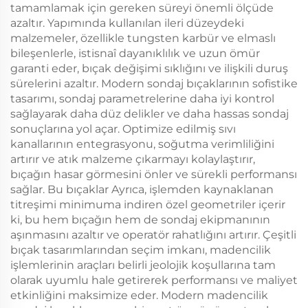
tamamlamak için gereken süreyi önemli ölçüde
azaltır. Yapımında kullanılan ileri düzeydeki
malzemeler, özellikle tungsten karbür ve elmaslı
bileşenlerle, istisnaî dayanıklılık ve uzun ömür
garanti eder, bıçak değişimi sıklığını ve ilişkili duruş
sürelerini azaltır. Modern sondaj bıçaklarının sofistike
tasarımı, sondaj parametrelerine daha iyi kontrol
sağlayarak daha düz delikler ve daha hassas sondaj
sonuçlarına yol açar. Optimize edilmiş sıvı
kanallarının entegrasyonu, soğutma verimliliğini
artırır ve atık malzeme çıkarmayı kolaylaştırır,
bıçağın hasar görmesini önler ve sürekli performansı
sağlar. Bu bıçaklar Ayrıca, işlemden kaynaklanan
titreşimi minimuma indiren özel geometriler içerir
ki, bu hem bıçağın hem de sondaj ekipmanının
aşınmasını azaltır ve operatör rahatlığını artırır. Çeşitli
bıçak tasarımlarından seçim imkanı, madencilik
işlemlerinin araçları belirli jeolojik koşullarına tam
olarak uyumlu hale getirerek performansı ve maliyet
etkinliğini maksimize eder. Modern madencilik