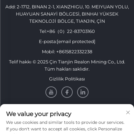
Add: 2-1712, BINAN 2-1, XIANZHIGU, 10. MEIYUAN YOLU,
HUAYUAN SANAYİ BÖLGESİ, BINHAI YÜKSEK
TEKNOLOJİ BÖLGE, TIANJIN, ÇİN
Tel:
+86（0）22-83703160
E-posta:
[email protected]
Mobil:
+8615822332238
Telif hakkı © 2025 Çin Tianjin Realon Mining Co., Ltd.
Tüm hakları saklıdır.
Gizlilik Politikası
BİLGİ
We value your privacy
We use cookies and similar tools to provide our services.
Haftalık bültenimizi almak için kaydolun
If you don't want to accept all cookies, click Personalize