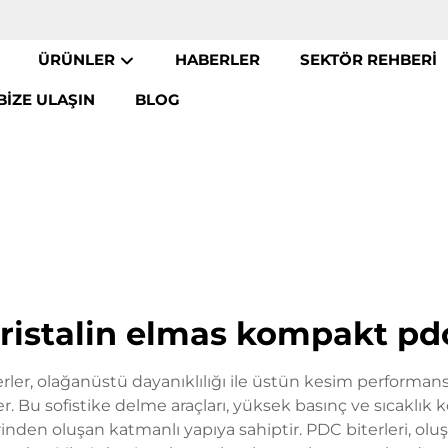
ÜRÜNLER
HABERLER
SEKTÖR REHBERI
BIZE ULAŞIN
BLOG
kristalin elmas kompakt pdc
r, olağanüstü dayanıklılığı ile üstün kesim performansın
r. Bu sofistike delme araçları, yüksek basınç ve sıcaklık 
den oluşan katmanlı yapıya sahiptir. PDC biterleri, ol