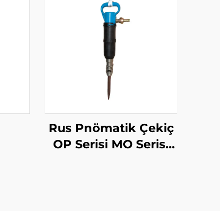
Rus Pnömatik Çekiç
OP Serisi MO Serisi
Çekiç--MO-2B