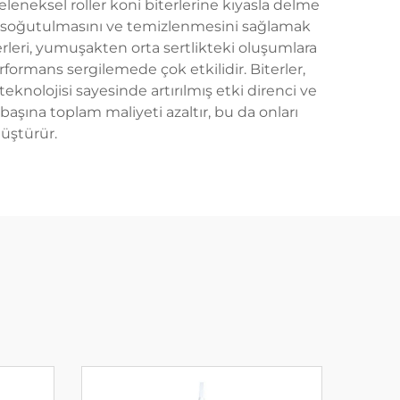
geleneksel roller koni biterlerine kıyasla delme
ili soğutulmasını ve temizlenmesini sağlamak
erleri, yumuşakten orta sertlikteki oluşumlara
formans sergilemede çok etkilidir. Biterler,
knolojisi sayesinde artırılmış etki direnci ve
başına toplam maliyeti azaltır, bu da onları
üştürür.