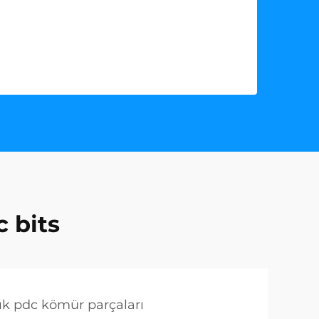
 bits
lık pdc kömür parçaları