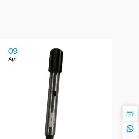
09
0
Apr
Ap