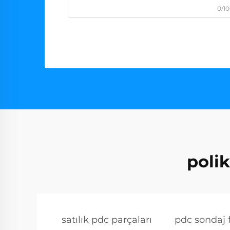
0/1
poli
satılık pdc parçaları
pdc sondaj f