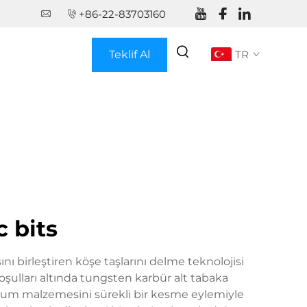
+86-22-83703160
Teklif Al
TR
 bits
ı birleştiren köşe taşlarını delme teknolojisi
koşulları altında tungsten karbür alt tabaka
uşum malzemesini sürekli bir kesme eylemiyle