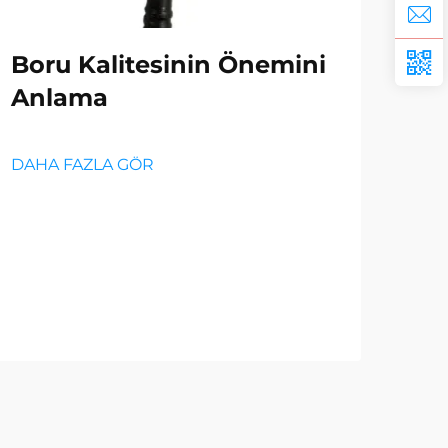
Boru Kalitesinin Önemini
Ye
Anlama
Tek
Gü
Pe
DAHA FAZLA GÖR
DAH