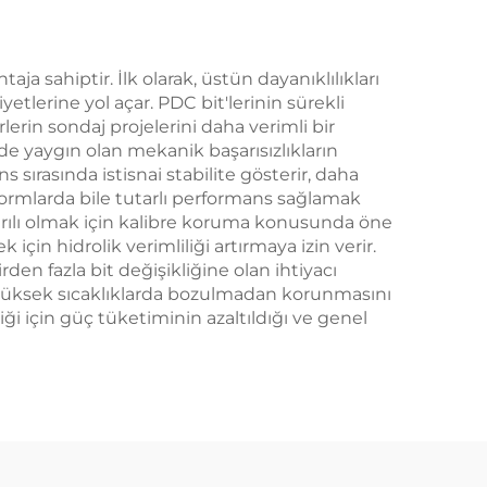
a sahiptir. İlk olarak, üstün dayanıklılıkları
etlerine yol açar. PDC bit'lerinin sürekli
lerin sondaj projelerini daha verimli bir
de yaygın olan mekanik başarısızlıkların
ns sırasında istisnai stabilite gösterir, daha
e formlarda bile tutarlı performans sağlamak
şarılı olmak için kalibre koruma konusunda öne
in hidrolik verimliliği artırmaya izin verir.
rden fazla bit değişikliğine olan ihtiyacı
için yüksek sıcaklıklarda bozulmadan korunmasını
rdiği için güç tüketiminin azaltıldığı ve genel