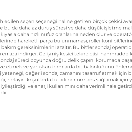
 edilen seçen seçeneği haline getiren birçok çekici avantaj
 ve bu da daha az duruş süresi ve daha düşük işletme maliy
 kıyasla daha hızlı nüfuz oranlarına neden olur ve operatör
erinde hareketli parça bulunmaması, roller koni bit'lerin
 ve bakım gereksinimlerini azaltır. Bu bit'ler sondaj operatio
sarı en aza indirger. Gelişmiş kesici teknolojisi, hammadd
i, sondaj süreci boyunca doğru delik çapını korumada ba
ize etmek ve yapışkan formlarda bit balonluğunu önlemek iç
aj yeteneği, değerli sondaj zamanını tasarruf etmek için bi
rlılığı, zorlayıcı koşullarda tutarlı performans sağlamak 
ni iyileştirdiği ve enerji kullanımını daha verimli hale geti
dir.