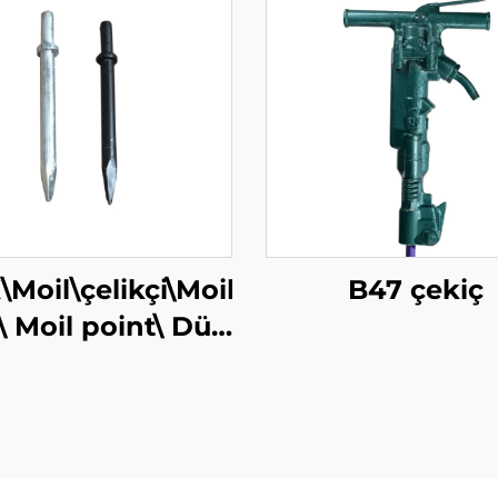
\Moil\çelikçi\Moil
B47 çekiç
 Moil point\ Düz
kçi\Sıkar Çelikçi