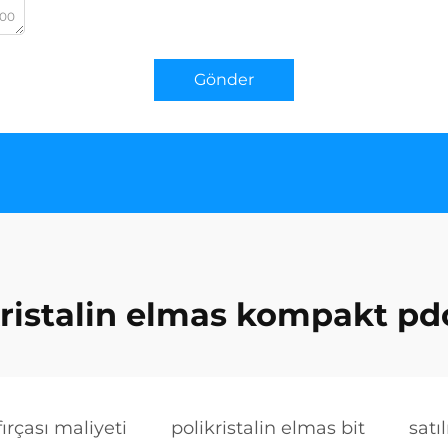
000
Gönder
kristalin elmas kompakt pdc
ırçası maliyeti
polikristalin elmas bit
satı