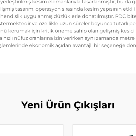
ak yerleştirilmiş kesim elemanlarıyla tasarlanmıştır; bu da 
Gelişmiş tasarım, operasyon sırasında kesim yapısının etk
ühendislik uygulanmış düzlüklerle donatılmıştır. PDC bit
termektedir ve özellikle uzun süreler boyunca tutarlı per
nü korumak için kritik öneme sahip olan gelişmiş kesici te
aha hızlı nüfuz oranlarına izin verirken aynı zamanda metre 
şlemlerinde ekonomik açıdan avantajlı bir seçeneğe dön
Yeni Ürün Çıkışları