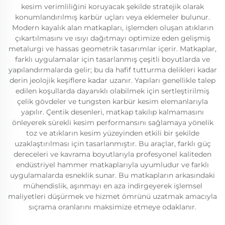
kesim verimliliğini koruyacak şekilde stratejik olarak
konumlandırılmış karbür uçları veya eklemeler bulunur.
Modern kayalık alan matkapları, işlemden oluşan atıkların
çıkartılmasını ve ısıyı dağıtmayı optimize eden gelişmiş
metalurgi ve hassas geometrik tasarımlar içerir. Matkaplar,
farklı uygulamalar için tasarlanmış çeşitli boyutlarda ve
yapılandırmalarda gelir; bu da hafif tutturma delikleri kadar
derin jeolojik keşiflere kadar uzanır. Yapıları genellikle talep
edilen koşullarda dayanıklı olabilmek için sertleştirilmiş
çelik gövdeler ve tungsten karbür kesim elemanlarıyla
yapılır. Çentik desenleri, matkap takılıp kalmamasını
önleyerek sürekli kesim performansını sağlamaya yönelik
toz ve atıkların kesim yüzeyinden etkili bir şekilde
uzaklaştırılması için tasarlanmıştır. Bu araçlar, farklı güç
dereceleri ve kavrama boyutlarıyla profesyonel kaliteden
endüstriyel hammer matkaplarıyla uyumludur ve farklı
uygulamalarda esneklik sunar. Bu matkapların arkasındaki
mühendislik, aşınmayı en aza indirgeyerek işlemsel
maliyetleri düşürmek ve hizmet ömrünü uzatmak amacıyla
sıçrama oranlarını maksimize etmeye odaklanır.