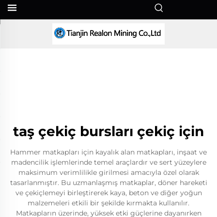
TR
taş çekiç bursları çekiç için
Hammer matkapları için kayalık alan matkapları, inşaat ve
madencilik işlemlerinde temel araçlardır ve sert yüzeylere
maksimum verimlilikle girilmesi amacıyla özel olarak
tasarlanmıştır. Bu uzmanlaşmış matkaplar, döner hareketi
ve çekiçlemeyi birleştirerek kaya, beton ve diğer yoğun
malzemeleri etkili bir şekilde kırmakta kullanılır.
Matkapların üzerinde, yüksek etki güçlerine dayanırken