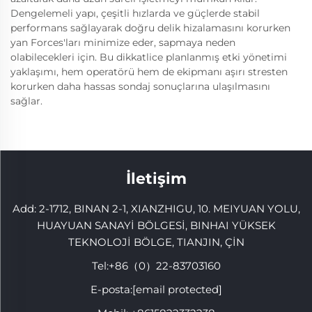
Dengelemeli yapı, çeşitli hızlarda ve güçlerde stabil
performans sağlayarak doğru delik hizalamasını korurken
yan Forces'ları minimize eder, sapmaya neden
olabilecekleri için. Bu dikkatlice planlanmış etki yönetimi
yaklaşımı, hem operatörü hem de ekipmanı aşırı stresten
korurken daha hassas sondaj sonuçlarına ulaşılmasını
sağlar.
İletişim
Add: 2-1712, BINAN 2-1, XIANZHIGU, 10. MEIYUAN YOLU,
HUAYUAN SANAYİ BÖLGESİ, BINHAI YÜKSEK
TEKNOLOJİ BÖLGE, TIANJIN, ÇİN
Tel:
+86（0）22-83703160
E-posta:
[email protected]