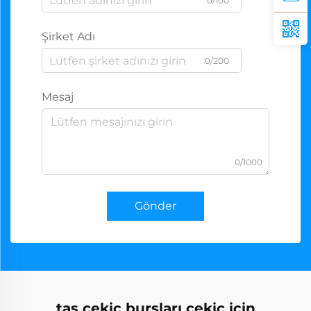
0/100
Şirket Adı
0/200
Mesaj
0/1000
Gönder
taş çekiç bursları çekiç için