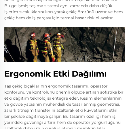
Bu gelişmiş taşıma sistemi aynı zamanda daha düşük
işletim sıcaklıklarını koruyarak çekiç ömrünü uzatır ve hem
çekiç hem de iş parçası için termal hasar riskini azaltır.
Ergonomik Etki Dağılımı
Taş çekiç bıçaklarının ergonomik tasarımı, operatör
konforunu ve kontrolünü önemli ölçüde artıran sofistike bir
etki dağıtım teknolojisi entegre eder. Kesim elemanlarının
ve gövde yapısının mühendislikle tasarlanmış geometrisi,
zararlı titreşim transferini azaltarak etki kuvvetlerini etkili
bir şekilde dağıtmaya çalışır. Bu tasarım özelliği hem iş
yerindeki güvenliği artırır hem de operatör yorgunluğunu
azaltarak daha uzun süreli işletmeyi mümkün kılar.