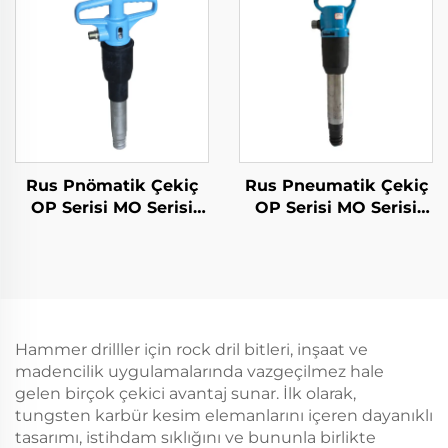
Rus Pnömatik Çekiç
Rus Pneumatik Çekiç
OP Serisi MO Serisi
OP Serisi MO Serisi
Çekiç--B-3
Breker--OP-3
Hammer drilller için rock dril bitleri, inşaat ve
madencilik uygulamalarında vazgeçilmez hale
gelen birçok çekici avantaj sunar. İlk olarak,
tungsten karbür kesim elemanlarını içeren dayanıklı
tasarımı, istihdam sıklığını ve bununla birlikte