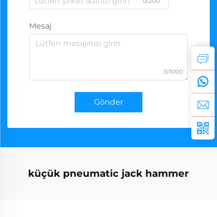
0/200
Mesaj
0/1000
Gönder
küçük pneumatic jack hammer