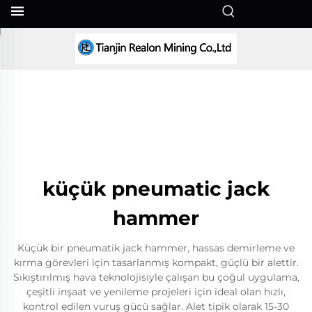
TR
küçük pneumatic jack
hammer
Küçük bir pneumatik jack hammer, hassas demirleme ve
kırma görevleri için tasarlanmış kompakt, güçlü bir alettir.
Sıkıştırılmış hava teknolojisiyle çalışan bu çoğul uygulama,
çeşitli inşaat ve yenileme projeleri için ideal olan hızlı,
kontrol edilen vuruş gücü sağlar. Alet tipik olarak 15-30