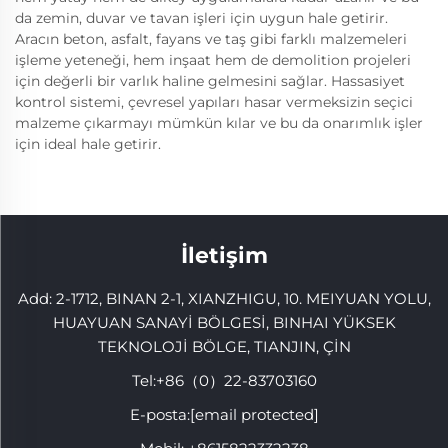
da zemin, duvar ve tavan işleri için uygun hale getirir.
Aracın beton, asfalt, fayans ve taş gibi farklı malzemeleri
işleme yeteneği, hem inşaat hem de demolition projeleri
için değerli bir varlık haline gelmesini sağlar. Hassasiyet
kontrol sistemi, çevresel yapıları hasar vermeksizin seçici
malzeme çıkarmayı mümkün kılar ve bu da onarımlık işler
için ideal hale getirir.
İletişim
Add: 2-1712, BINAN 2-1, XIANZHIGU, 10. MEIYUAN YOLU,
HUAYUAN SANAYİ BÖLGESİ, BINHAI YÜKSEK
TEKNOLOJİ BÖLGE, TIANJIN, ÇİN
Tel:
+86（0）22-83703160
E-posta:
[email protected]