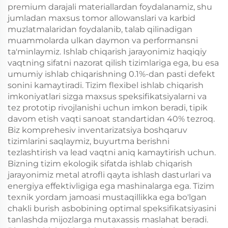
premium darajali materiallardan foydalanamiz, shu
jumladan maxsus tomor allowanslari va karbid
muzlatmalaridan foydalanib, talab qilinadigan
muammolarda ulkan daymon va performansni
ta'minlaymiz. Ishlab chiqarish jarayonimiz haqiqiy
vaqtning sifatni nazorat qilish tizimlariga ega, bu esa
umumiy ishlab chiqarishning 0.1%-dan pasti defekt
sonini kamaytiradi. Tizim flexibel ishlab chiqarish
imkoniyatlari sizga maxsus speksifikatsiyalarni va
tez prototip rivojlanishi uchun imkon beradi, tipik
davom etish vaqti sanoat standartidan 40% tezroq.
Biz komprehesiv inventarizatsiya boshqaruv
tizimlarini saqlaymiz, buyurtma berishni
tezlashtirish va lead vaqtni aniq kamaytirish uchun.
Bizning tizim ekologik sifatda ishlab chiqarish
jarayonimiz metal atrofli qayta ishlash dasturlari va
energiya effektivligiga ega mashinalarga ega. Tizim
texnik yordam jamoasi mustaqillikka ega bo'lgan
chakli burish asbobining optimal speksifikatsiyasini
tanlashda mijozlarga mutaxassis maslahat beradi.