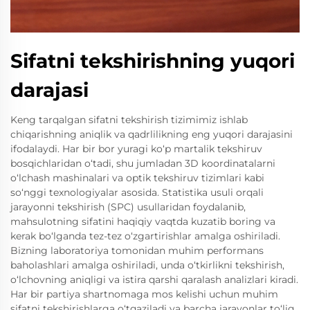
Sifatni tekshirishning yuqori
darajasi
Keng tarqalgan sifatni tekshirish tizimimiz ishlab
chiqarishning aniqlik va qadrlilikning eng yuqori darajasini
ifodalaydi. Har bir bor yuragi ko‘p martalik tekshiruv
bosqichlaridan o‘tadi, shu jumladan 3D koordinatalarni
o‘lchash mashinalari va optik tekshiruv tizimlari kabi
so‘nggi texnologiyalar asosida. Statistika usuli orqali
jarayonni tekshirish (SPC) usullaridan foydalanib,
mahsulotning sifatini haqiqiy vaqtda kuzatib boring va
kerak bo‘lganda tez-tez o‘zgartirishlar amalga oshiriladi.
Bizning laboratoriya tomonidan muhim performans
baholashlari amalga oshiriladi, unda o‘tkirlikni tekshirish,
o‘lchovning aniqligi va istira qarshi qaralash analizlari kiradi.
Har bir partiya shartnomaga mos kelishi uchun muhim
sifatni tekshirishlarga o‘tqaziladi va barcha jarayonlar to‘liq