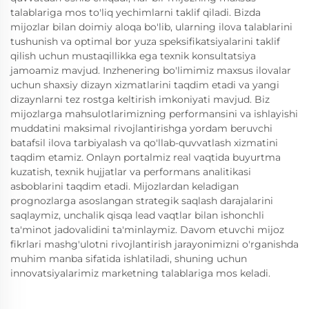
talablariga mos to'liq yechimlarni taklif qiladi. Bizda
mijozlar bilan doimiy aloqa bo'lib, ularning ilova talablarini
tushunish va optimal bor yuza speksifikatsiyalarini taklif
qilish uchun mustaqillikka ega texnik konsultatsiya
jamoamiz mavjud. Inzhenering bo'limimiz maxsus ilovalar
uchun shaxsiy dizayn xizmatlarini taqdim etadi va yangi
dizaynlarni tez rostga keltirish imkoniyati mavjud. Biz
mijozlarga mahsulotlarimizning performansini va ishlayishi
muddatini maksimal rivojlantirishga yordam beruvchi
batafsil ilova tarbiyalash va qo'llab-quvvatlash xizmatini
taqdim etamiz. Onlayn portalmiz real vaqtida buyurtma
kuzatish, texnik hujjatlar va performans analitikasi
asboblarini taqdim etadi. Mijozlardan keladigan
prognozlarga asoslangan strategik saqlash darajalarini
saqlaymiz, unchalik qisqa lead vaqtlar bilan ishonchli
ta'minot jadovalidini ta'minlaymiz. Davom etuvchi mijoz
fikrlari mashg'ulotni rivojlantirish jarayonimizni o'rganishda
muhim manba sifatida ishlatiladi, shuning uchun
innovatsiyalarimiz marketning talablariga mos keladi.