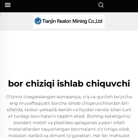
UZ
bor chiziqi ishlab chiquvchi
O‘zimiz chegaralangan kompaniya, o‘q va qurilish bo‘yicha
eng muvaffaqiyatli borcha ishlab chiqaruvchilardan biri
sifatida, tezkor yetkazib berish va foydali narxlar bilan turli
xil turdagi borchalarni taqdim etadi. Bizning katalogimiz
standart metall va plastikka qaraganda yuqori sifatli
materiallardan tayyorlangan borchalarni o‘z ichiga oladi,
masalan, karbid va dimant to‘garaklari. Har bir mahsulot