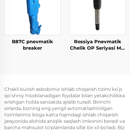
B87C pnevmatik
Rossiya Pnevmatik
breaker
Chelik OP Seriyasi MO
Seriyasi Chelik--OP-3
Chakli burish asbobimiz ishlab chiqarish tizimi koʻp
qoʻshniy hisoblanadigan foydalar bilan yetakchilikka
erishgan holda sanoatda ajralib turadi. Birinchi
sirlarda, bizning eng yengil avtomatlashtirilgan
tizimlarimiz bizga katta hajmdagi ishlab chiqarish
jarayonida alohida aniqlik saqlash imkonini beradi va
barcha mahsulot to'plamlarida sifat bir xil bo'ladi. Biz