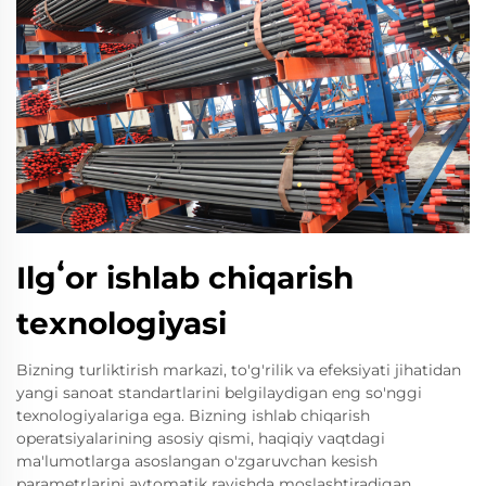
Ilgʻor ishlab chiqarish
texnologiyasi
Bizning turliktirish markazi, to'g'rilik va efeksiyati jihatidan
yangi sanoat standartlarini belgilaydigan eng so'nggi
texnologiyalariga ega. Bizning ishlab chiqarish
operatsiyalarining asosiy qismi, haqiqiy vaqtdagi
ma'lumotlarga asoslangan o'zgaruvchan kesish
parametrlarini avtomatik ravishda moslashtiradigan