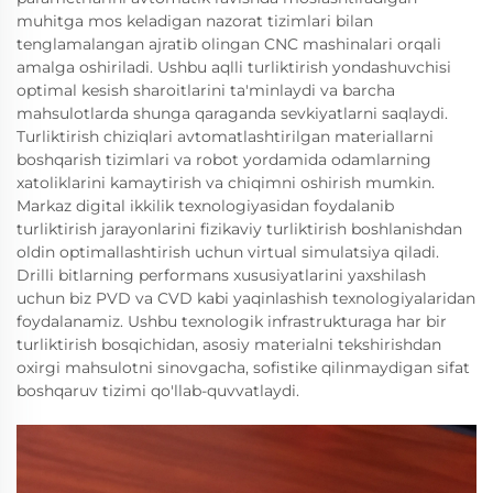
muhitga mos keladigan nazorat tizimlari bilan
tenglamalangan ajratib olingan CNC mashinalari orqali
amalga oshiriladi. Ushbu aqlli turliktirish yondashuvchisi
optimal kesish sharoitlarini ta'minlaydi va barcha
mahsulotlarda shunga qaraganda sevkiyatlarni saqlaydi.
Turliktirish chiziqlari avtomatlashtirilgan materiallarni
boshqarish tizimlari va robot yordamida odamlarning
xatoliklarini kamaytirish va chiqimni oshirish mumkin.
Markaz digital ikkilik texnologiyasidan foydalanib
turliktirish jarayonlarini fizikaviy turliktirish boshlanishdan
oldin optimallashtirish uchun virtual simulatsiya qiladi.
Drilli bitlarning performans xususiyatlarini yaxshilash
uchun biz PVD va CVD kabi yaqinlashish texnologiyalaridan
foydalanamiz. Ushbu texnologik infrastrukturaga har bir
turliktirish bosqichidan, asosiy materialni tekshirishdan
oxirgi mahsulotni sinovgacha, sofistike qilinmaydigan sifat
boshqaruv tizimi qo'llab-quvvatlaydi.