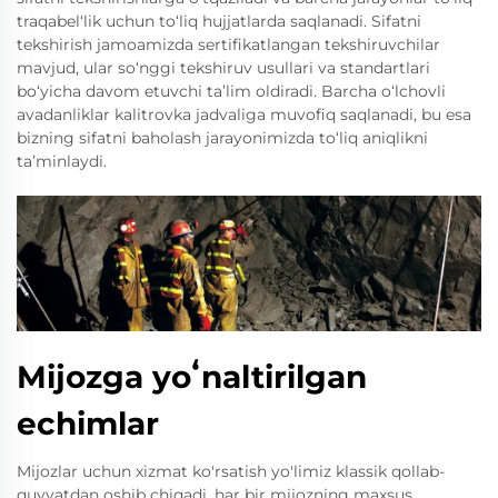
traqabel‘lik uchun to‘liq hujjatlarda saqlanadi. Sifatni
tekshirish jamoamizda sertifikatlangan tekshiruvchilar
mavjud, ular so‘nggi tekshiruv usullari va standartlari
bo‘yicha davom etuvchi ta’lim oldiradi. Barcha o‘lchovli
avadanliklar kalitrovka jadvaliga muvofiq saqlanadi, bu esa
bizning sifatni baholash jarayonimizda to‘liq aniqlikni
ta’minlaydi.
Mijozga yoʻnaltirilgan
echimlar
Mijozlar uchun xizmat ko'rsatish yo'limiz klassik qollab-
quvvatdan oshib chiqadi, har bir mijozning maxsus