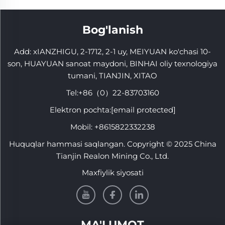
Bog'lanish
Add: xIANZHIGU, 2-1712, 2-1 uy, MEIYUAN ko'chasi 10-
son, HUAYUAN sanoat maydoni, BINHAI oliy texnologiya
tumani, TIANJIN, XITAO
Tel:
+86（0）22-83703160
Elektron pochta:
[email protected]
Mobil:
+8615822332238
Huquqlar hammasi saqlangan. Copyright © 2025 China
Tianjin Realon Mining Co., Ltd.
Maxfiylik siyosati
MA'LUMOT