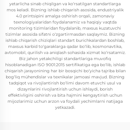
yetarlicha sinab chiqilgan va ko‘rsatilgan standartlarga
mos keladi. Bizning ishlab chiqarish asosida, endustriyalik
4.0 printsipini amalga oshirish orqali, zamonaviy
texnologiyalaridan foydalanamiz va haqiqiy vaqtda
monitoring tizimlaridan foydalanib, maxsus kuzatuvchi
tizimlar asosida sifatni o‘zgartirmasdan saqlaymiz. Bizning
ishlab chiqarish chiziqlari standart burichkalardan boshlab,
maxsus karbid to‘garaklarga qadar bo‘lib, kosmonavtika,
avtomobil, qurilish va aniqlash sohasida xizmat ko‘rsatamiz.
Biz jahon yetakchiligi standartlariga muvofiq
hisoblanadigan ISO 9001:2015 sertifikatiga ega bo‘lib, ishlab
chiqarish jarayonining har bir bosqichi bo‘yicha tajriba bilan
bog‘liq mühendislar va texnikalar jamoasi mavjud. Bizning
tadqiqot va rivojlantirish bo‘limi davom etuvchi usul va
dizaynlarini rivojlantirish uchun ishlaydi, borish
effektivligini oshirish va bita hajmini kengaytirish uchun
mijozlarimiz uchun arzon va foydali yechimlarni natijaga
yetkazadi.