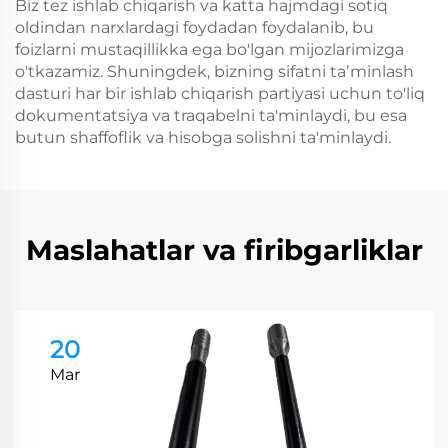
Biz tez ishlab chiqarish va katta hajmdagi sotiq
oldindan narxlardagi foydadan foydalanib, bu
foizlarni mustaqillikka ega bo'lgan mijozlarimizga
o'tkazamiz. Shuningdek, bizning sifatni taʼminlash
dasturi har bir ishlab chiqarish partiyasi uchun to'liq
dokumentatsiya va traqabelni ta'minlaydi, bu esa
butun shaffoflik va hisobga solishni ta'minlaydi.
Maslahatlar va firibgarliklar
20
Mar