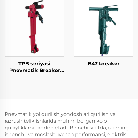
TPB seriyasi
B47 breaker
Pnevmatik Breaker
TPB40\TPB60\TPB90
Bozor Breaker
Pnevmatik yol qurilish yondoshlari qurilish va
razrushitelik ishlarida muhim bo'lgan ko'p
qulayliklarni taqdim etadi. Birinchi sifatda, ularning
ishonchli va moslashuvchan performansi, elektrik