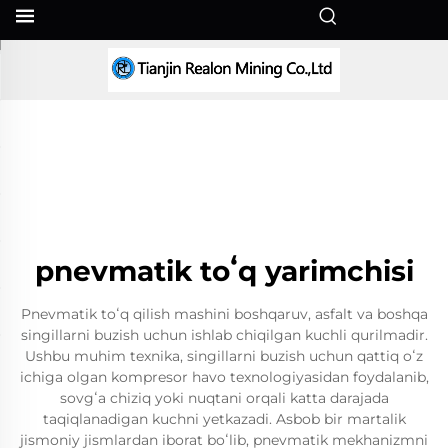
UZ
pnevmatik toʻq yarimchisi
Pnevmatik toʻq qilish mashini boshqaruv, asfalt va boshqa
singillarni buzish uchun ishlab chiqilgan kuchli qurilmadir.
Ushbu muhim texnika, singillarni buzish uchun qattiq oʻz
ichiga olgan kompresor havo texnologiyasidan foydalanib,
sovgʻa chiziq yoki nuqtani orqali katta darajada
taqiqlanadigan kuchni yetkazadi. Asbob bir martalik
jismoniy jismlardan iborat boʻlib, pnevmatik mekhanizmni