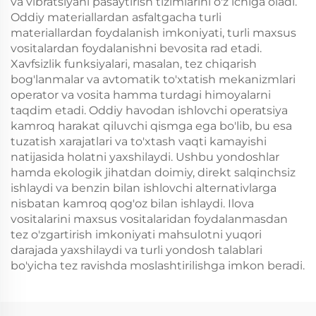
va vibratsiyani pasaytirish tizimlarini o'z ichiga oladi.
Oddiy materiallardan asfaltgacha turli
materiallardan foydalanish imkoniyati, turli maxsus
vositalardan foydalanishni bevosita rad etadi.
Xavfsizlik funksiyalari, masalan, tez chiqarish
bog'lanmalar va avtomatik to'xtatish mekanizmlari
operator va vosita hamma turdagi himoyalarni
taqdim etadi. Oddiy havodan ishlovchi operatsiya
kamroq harakat qiluvchi qismga ega bo'lib, bu esa
tuzatish xarajatlari va to'xtash vaqti kamayishi
natijasida holatni yaxshilaydi. Ushbu yondoshlar
hamda ekologik jihatdan doimiy, direkt salqinchsiz
ishlaydi va benzin bilan ishlovchi alternativlarga
nisbatan kamroq qog'oz bilan ishlaydi. Ilova
vositalarini maxsus vositalaridan foydalanmasdan
tez o'zgartirish imkoniyati mahsulotni yuqori
darajada yaxshilaydi va turli yondosh talablari
bo'yicha tez ravishda moslashtirilishga imkon beradi.