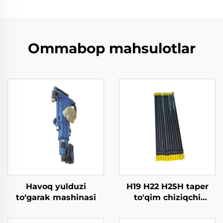
Ommabop mahsulotlar
Havoq yulduzi
H19 H22 H25H taper
to‘garak mashinasi
to'qim chiziqchi
qazintish uchun