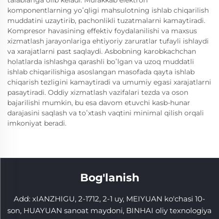
komponentlarning yoʻqligi mahsulotning ishlab chiqarilish
muddatini uzaytirib, pachonlikli tuzatmalarni kamaytiradi.
Kompresor havasining effektiv foydalanilishi va maxsus
xizmatlash jarayonlariga ehtiyoriy zaruratlar tufayli ishlaydi
va xarajatlarni past saqlaydi. Asbobning karobkachchan
holatlarda ishlashga qarashli boʻlgan va uzoq muddatli
ishlab chiqarilishiga asoslangan masofada qayta ishlab
chiqarish tezligini kamaytiradi va umumiy egasi xarajatlarni
pasaytiradi. Oddiy xizmatlash vazifalari tezda va oson
bajarilishi mumkin, bu esa davom etuvchi kasb-hunar
darajasini saqlash va toʻxtash vaqtini minimal qilish orqali
imkoniyat beradi.
Bog'lanish
Add: xIANZHIGU, 2-1712, 2-1 uy, MEIYUAN ko'chasi 10-
son, HUAYUAN sanoat maydoni, BINHAI oliy texnologiya