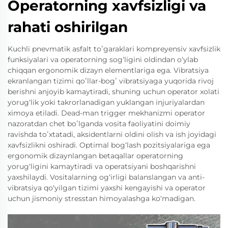
Operatorning xavfsizligi va
rahati oshirilgan
Kuchli pnevmatik asfalt toʻgaraklari kompreyensiv xavfsizlik
funksiyalari va operatorning sog‘ligini oldindan o‘ylab
chiqqan ergonomik dizayn elementlariga ega. Vibratsiya
ekranlangan tizimi qoʻllar-bogʻ vibratsiyaga yuqorida rivoj
berishni anjoyib kamaytiradi, shuning uchun operator xolati
yorug‘lik yoki takrorlanadigan yuklangan injuriyalardan
ximoya etiladi. Dead-man trigger mekhanizmi operator
nazoratdan chet boʻlganda vosita faoliyatini doimiy
ravishda toʻxtatadi, aksidentlarni oldini olish va ish joyidagi
xavfsizlikni oshiradi. Optimal bog‘lash pozitsiyalariga ega
ergonomik dizaynlangan betaqallar operatorning
yorug‘ligini kamaytiradi va operatsiyani boshqarishni
yaxshilaydi. Vositalarning og‘irligi balanslangan va anti-
vibratsiya qo‘yilgan tizimi yaxshi kengayishi va operator
uchun jismoniy stresstan himoyalashga ko‘madigan.