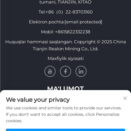
tumani, TIANJIN, XITAO
Tel:
+86（0）22-83703160
Elektron pochta:
[email protected]
Mobil:
+8615822332238
Huquqlar hammasi saqlangan. Copyright © 2025 China
Tianjin Realon Mining Co., Ltd.
Maxfiylik siyosati
MA'LUMOT
We value your privacy
Haftalik axborotnomamizni olish uchun roʻyxatdan
We use cookies and similar tools to provide our services.
oʻting
If you don't want to accept all cookies, click Personalize
cookies.