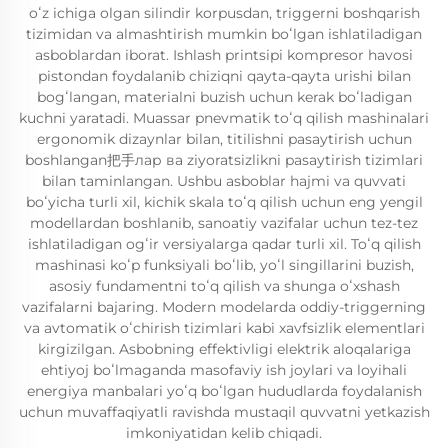
oʻz ichiga olgan silindir korpusdan, triggerni boshqarish
tizimidan va almashtirish mumkin boʻlgan ishlatiladigan
asboblardan iborat. Ishlash printsipi kompresor havosi
pistondan foydalanib chiziqni qayta-qayta urishi bilan
bogʻlangan, materialni buzish uchun kerak boʻladigan
kuchni yaratadi. Muassar pnevmatik toʻq qilish mashinalari
ergonomik dizaynlar bilan, titilishni pasaytirish uchun
boshlangan把手лар ва ziyoratsizlikni pasaytirish tizimlari
bilan taminlangan. Ushbu asboblar hajmi va quvvati
boʻyicha turli xil, kichik skala toʻq qilish uchun eng yengil
modellardan boshlanib, sanoatiy vazifalar uchun tez-tez
ishlatiladigan ogʻir versiyalarga qadar turli xil. Toʻq qilish
mashinasi koʻp funksiyali boʻlib, yoʻl singillarini buzish,
asosiy fundamentni toʻq qilish va shunga oʻxshash
vazifalarni bajaring. Modern modelarda oddiy-triggerning
va avtomatik oʻchirish tizimlari kabi xavfsizlik elementlari
kirgizilgan. Asbobning effektivligi elektrik aloqalariga
ehtiyoj boʻlmaganda masofaviy ish joylari va loyihali
energiya manbalari yoʻq boʻlgan hududlarda foydalanish
uchun muvaffaqiyatli ravishda mustaqil quvvatni yetkazish
imkoniyatidan kelib chiqadi.