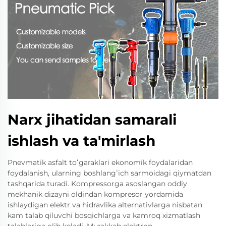
Narx jihatidan samarali
ishlash va ta'mirlash
Pnevmatik asfalt toʻgaraklari ekonomik foydalaridan
foydalanish, ularning boshlangʻich sarmoidagi qiymatdan
tashqarida turadi. Kompressorga asoslangan oddiy
mekhanik dizayni oldindan kompresor yordamida
ishlaydigan elektr va hidravlika alternativlarga nisbatan
kam talab qiluvchi bosqichlarga va kamroq xizmatlash
talablariga olib keladi. Murakkab elektron