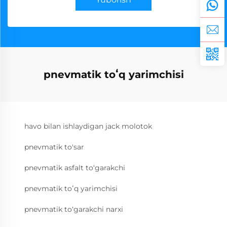
pnevmatik toʻq yarimchisi
havo bilan ishlaydigan jack molotok
pnevmatik to'sar
pnevmatik asfalt to‘garakchi
pnevmatik toʻq yarimchisi
pnevmatik to‘garakchi narxi