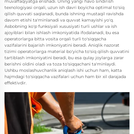
muvaffaqiyatga erishadi. Uning yangi havo sindirish
texnologiyasi orqali, uzun ish davri boyicha optimal to'siq
qilish quvvati saqlanadi, bunda ishning mustaqil ravishda
davom etishi ta'minlanadi va quvvat kamayishi yo'q.
Asbobning ko'p funksiyali xususiyati turli ushlar va ish
ajoyiblari bilan ishlash imkoniyatida ifodalanadi, bu esa
operatorlarga bitta vosita orqali turli to'siqqacha
vazifalarini bajarish imkoniyatini beradi. Aniqlik nazorat
tizimi operatorlarga material bo'yicha to'siq qilish quvvatini
tartiblash imkoniyatini beradi, bu esa qulay joylarga zarar
berishni oldini oladi va toza to'siqqachani ta'minlaydi.
Ushbu moslashuvchanlik aniqlash ishi uchun ham, katta
hajmdagi to'siqqacha vazifalari uchun ham bir xil darajada
effektivdir.