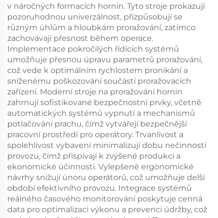
v náročných formacích hornin. Tyto stroje prokazují
pozoruhodnou univerzálnost, přizpůsobují se
různým úhlům a hloubkám proražování, zatímco
zachovávají přesnost během operace.
Implementace pokročilých řídících systémů
umožňuje přesnou úpravu parametrů proražování,
což vede k optimálním rychlostem pronikání a
sníženému poškozování součástí proražovacích
zařízení. Moderní stroje na proražování hornin
zahrnují sofistikované bezpečnostní prvky, včetně
automatických systémů vypnutí a mechanismů
potlačování prachu, čímž vytvářejí bezpečnější
pracovní prostředí pro operátory. Trvanlivost a
spolehlivost vybavení minimalizují dobu nečinnosti
provozu, čímž přispívají k zvýšené produkci a
ekonomické účinnosti. Vylepšené ergonomické
návrhy snižují únoru operátorů, což umožňuje delší
období efektivního provozu. Integrace systémů
reálného časového monitorování poskytuje cenná
data pro optimalizaci výkonu a prevenci údržby, což