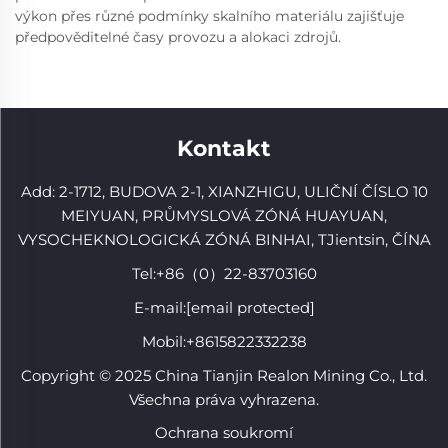
výkon přes různé podmínky skalního materiálu zajišťuje
předpověditelné časy provozu a alokaci zdrojů.
Kontakt
Add: 2-1712, BUDOVA 2-1, XIANZHIGU, ULIČNÍ ČÍSLO 10
MEIYUAN, PRŮMYSLOVÁ ZÓNÁ HUAYUAN,
VYSOCHEKNOLOGICKÁ ZÓNÁ BINHAI, TJientsin, ČÍNA
Tel:
+86（0）22-83703160
E-mail:
[email protected]
Mobil:
+8615822332238
Copyright © 2025 China Tianjin Realon Mining Co., Ltd.
Všechna práva vyhrazena.
Ochrana soukromí