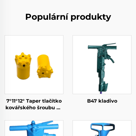
Populární produkty
7°11°12° Taper tlačítko
B47 kladivo
kovářského šroubu na
kámen