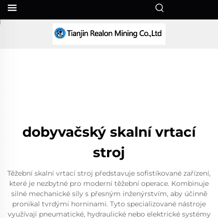
CS
dobyvačský skalní vrtací
stroj
Těžební skalní vrtací stroj představuje sofistikované zařízení,
které je nezbytné pro moderní těžební operace. Kombinuje
silné mechanické síly s přesným inženýrstvím, aby účinně
pronikal tvrdými horninami. Tyto specializované nástroje
využívají pneumatické, hydraulické nebo elektrické systémy