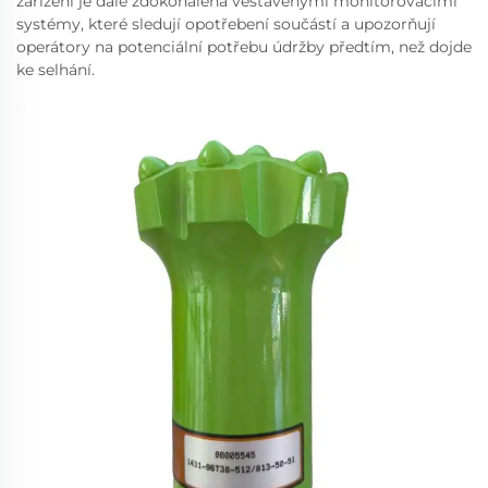
zařízení je dále zdokonalena vestavěnými monitorovacími
systémy, které sledují opotřebení součástí a upozorňují
operátory na potenciální potřebu údržby předtím, než dojde
ke selhání.