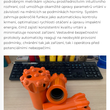
podrobným metrikám výkonu prostřednictvím intuitivního
rozhraní, což umožňuje okamžité úpravy parametrů vrtání v
závislosti na měnících se podmínkách horniny. Systém
zahrnuje pokročilé funkce jako automatickou kontrolu
krmení, optimalizaci rychlosti otáčení a úpravu impaktní
energie, čímž zajistí konzistentní kvalitu vrtání a
minimalizuje nosnost zařízení. Vestavěné bezpečnostní
protokoly automaticky reagují na neobvyklé provozní
podmínky, chránění tak jak zařízení, tak i operátora před
potenciálními nebezpečími.