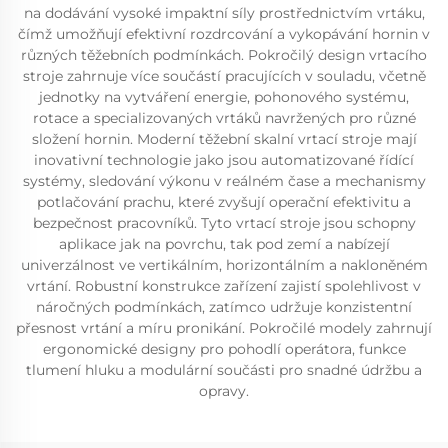
na dodávání vysoké impaktní síly prostřednictvím vrtáku,
čímž umožňují efektivní rozdrcování a vykopávání hornin v
různých těžebních podmínkách. Pokročilý design vrtacího
stroje zahrnuje více součástí pracujících v souladu, včetně
jednotky na vytváření energie, pohonového systému,
rotace a specializovaných vrtáků navržených pro různé
složení hornin. Moderní těžební skalní vrtací stroje mají
inovativní technologie jako jsou automatizované řídící
systémy, sledování výkonu v reálném čase a mechanismy
potlačování prachu, které zvyšují operační efektivitu a
bezpečnost pracovníků. Tyto vrtací stroje jsou schopny
aplikace jak na povrchu, tak pod zemí a nabízejí
univerzálnost ve vertikálním, horizontálním a nakloněném
vrtání. Robustní konstrukce zařízení zajistí spolehlivost v
náročných podmínkách, zatímco udržuje konzistentní
přesnost vrtání a míru pronikání. Pokročilé modely zahrnují
ergonomické designy pro pohodlí operátora, funkce
tlumení hluku a modulární součásti pro snadné údržbu a
opravy.