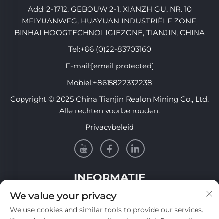
Add: 2-1712, GEBOUW 2-1, XIANZHIGU, NR. 10
MEIYUANWEG, HUAYUAN INDUSTRIËLE ZONE,
BINHAI HOOGTECHNOLIGIEZONE, TIANJIN, CHINA
Tel:
+86 (0)22-83703160
E-mail:
[email protected]
Mobiel:
+8615822332238
Copyright © 2025 China Tianjin Realon Mining Co., Ltd.
Alle rechten voorbehouden.
Privacybeleid
INFORMATIE
We value your privacy
Meld je aan om onze wekelijkse nieuwsbrief te
We use cookies and similar tools to provide our services.
ontvangen