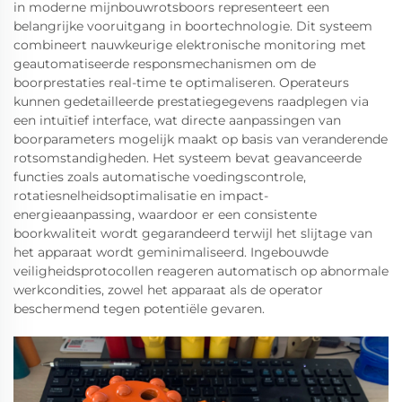
in moderne mijnbouwrotsboors representeert een
belangrijke vooruitgang in boortechnologie. Dit systeem
combineert nauwkeurige elektronische monitoring met
geautomatiseerde responsmechanismen om de
boorprestaties real-time te optimaliseren. Operateurs
kunnen gedetailleerde prestatiegegevens raadplegen via
een intuïtief interface, wat directe aanpassingen van
boorparameters mogelijk maakt op basis van veranderende
rotsomstandigheden. Het systeem bevat geavanceerde
functies zoals automatische voedingscontrole,
rotatiesnelheidsoptimalisatie en impact-
energieaanpassing, waardoor er een consistente
boorkwaliteit wordt gegarandeerd terwijl het slijtage van
het apparaat wordt geminimaliseerd. Ingebouwde
veiligheidsprotocollen reageren automatisch op abnormale
werkcondities, zowel het apparaat als de operator
beschermend tegen potentiële gevaren.