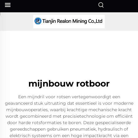
NL
mijnbouw rotboor
Een mijndril voor rotsen vertegenwoordigt een
geavanceerd stuk uitrusting dat essentieel is voor moderne
mijnbouwoperaties, waarbij krachtige mechanische kracht
wordt gecombineerd met precisietechnologie om efficiënt
door harde rotsformaties te boren. Deze gespecialiseerde
gereedschappen gebruiken pneumatiek, hydraulisch of
elektrisch systeems om een hoge impactkracht via een