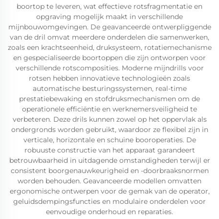
boortop te leveren, wat effectieve rotsfragmentatie en
opgraving mogelijk maakt in verschillende
mijnbouwomgevingen. De geavanceerde ontwerpliggende
van de dril omvat meerdere onderdelen die samenwerken,
zoals een krachtseenheid, druksysteem, rotatiemechanisme
en gespecialiseerde boortoppen die zijn ontworpen voor
verschillende rotscomposities. Moderne mijndrills voor
rotsen hebben innovatieve technologieën zoals
automatische besturingssystemen, real-time
prestatiebewaking en stofdruksmechanismen om de
operationele efficiëntie en werknemersveiligheid te
verbeteren. Deze drils kunnen zowel op het oppervlak als
ondergronds worden gebruikt, waardoor ze flexibel zijn in
verticale, horizontale en schuine booroperaties. De
robuuste constructie van het apparaat garandeert
betrouwbaarheid in uitdagende omstandigheden terwijl er
consistent boorgenauwkeurigheid en -doorbraaksnormen
worden behouden. Geavanceerde modellen omvatten
ergonomische ontwerpen voor de gemak van de operator,
geluidsdempingsfuncties en modulaire onderdelen voor
eenvoudige onderhoud en reparaties.