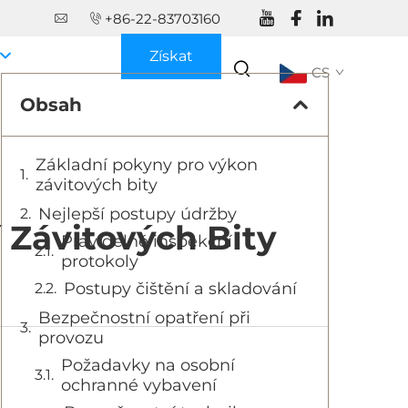
+86-22-83703160
Získat
CS
nabídku
Obsah
Základní pokyny pro výkon
závitových bity
Nejlepší postupy údržby
 Závitových Bity
Pravidelné inspekční
protokoly
Postupy čištění a skladování
Bezpečnostní opatření při
provozu
Požadavky na osobní
ochranné vybavení