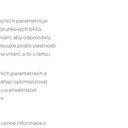
ozních parametrů je
korunkových břitů.
ývání, aby odpovídaly
avujte podle vlastností
 vrtání, a to v rámci
ních parametrech a
máhají optimalizovat
itu a předcházet
í.
e cenné informace o