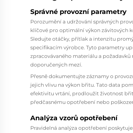
Správné provozní parametry
Porozumění a udržování správných prov
klíčové pro optimální výkon závitových 
Sledujte otáčky, přítlak a intenzitu prom
specifikacím výrobce. Tyto parametry upr
zpracovávaného materiálu a požadavků na
doporučených mezí.
Přesně dokumentujte záznamy o provoz
jejich vlivu na výkon břitu. Tato data po
efektivitu vrtání, prodloužit životnost bř
předčasnému opotřebení nebo poškozen
Analýza vzorů opotřebení
Pravidelná analýza opotřebení poskytuj