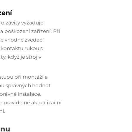
zení
o závity vyžaduje
a poškození zařízení. Při
te vhodné zvedací
 kontaktu rukou s
, když je stroj v
stupu při montáži a
amu správných hodnot
ávné instalace.
e pravidelné aktualizační
í.
onu