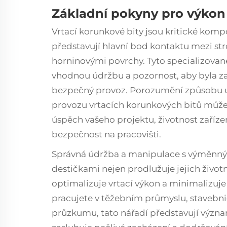
Základní pokyny pro výkon 
Vrtací korunkové bity jsou kritické kom
představují hlavní bod kontaktu mezi st
horninovými povrchy. Tyto specializované
vhodnou údržbu a pozornost, aby byla zaj
bezpečný provoz. Porozumění způsobu 
provozu vrtacích korunkových bitů může
úspěch vašeho projektu, životnost zaříze
bezpečnost na pracovišti.
Správná údržba a manipulace s výměnným
destičkami nejen prodlužuje jejich životn
optimalizuje vrtací výkon a minimalizuje 
pracujete v těžebním průmyslu, stavebn
průzkumu, tato nářadí představují význam