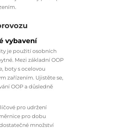
zením.
provozu
é vybavení
ty je použití osobních
ytné. Mezi základní OOP
e, boty s ocelovou
ým zařízením. Ujistěte se,
žívání OOP a důsledně
líčové pro udržení
směrnice pro dobu
 dostatečné množství