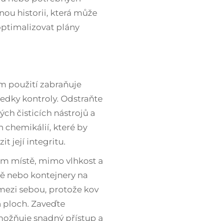
ou historii, která může
ptimalizovat plány
ém použití zabraňuje
ledky kontroly. Odstraňte
ch čisticích nástrojů a
 chemikálií, které by
t její integritu.
hém místě, mimo vlhkost a
ně nebo kontejnery na
 mezi sebou, protože kov
 ploch. Zaveďte
možňuje snadný přístup a