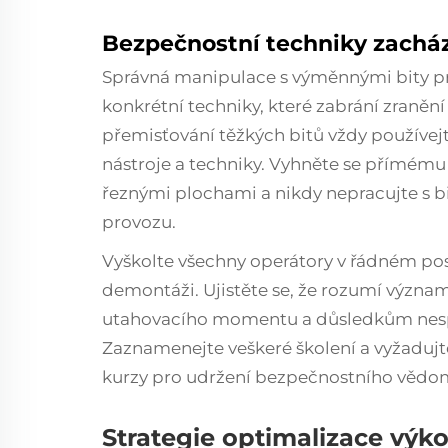
Bezpečnostní techniky zachá
Správná manipulace s výměnnými bity pr
konkrétní techniky, které zabrání zranění 
přemisťování těžkých bitů vždy používej
nástroje a techniky. Vyhněte se přímému
řeznými plochami a nikdy nepracujte s bity
provozu.
Vyškolte všechny operátory v řádném po
demontáži. Ujistěte se, že rozumí význ
utahovacího momentu a důsledkům nespr
Zaznamenejte veškeré školení a vyžadujt
kurzy pro udržení bezpečnostního vědom
Strategie optimalizace výk