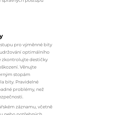
ní správných postupů
y
ostupu pro výměnné bity
o udržování optimálního
zkontrolujte destičky
oškození. Věnujte
měrným stopám
a bity. Pravidelné
ípadné problémy, než
ezpečnosti.
ářském záznamu, včetně
nu nebo potřebných