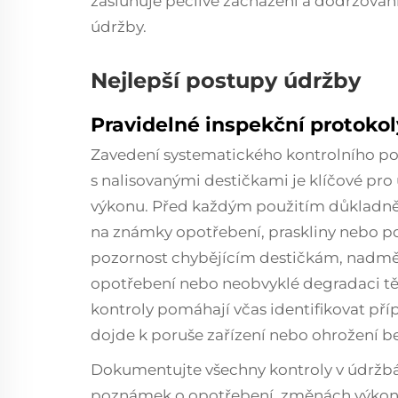
zasluhuje pečlivé zacházení a dodržová
údržby.
Nejlepší postupy údržby
Pravidelné inspekční protokol
Zavedení systematického kontrolního p
s nalisovanými destičkami je klíčové pr
výkonu. Před každým použitím důkladně 
na známky opotřebení, praskliny nebo p
pozornost chybějícím destičkám, nad
opotřebení nebo neobvyklé degradaci těl
kontroly pomáhají včas identifikovat př
dojde k poruše zařízení nebo ohrožení b
Dokumentujte všechny kontroly v údržb
poznámek o opotřebení, změnách výko