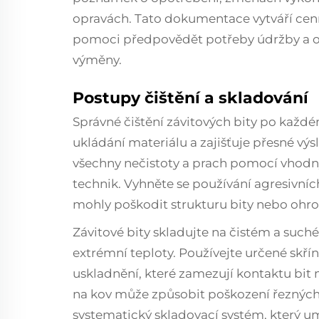
opravách. Tato dokumentace vytváří cenn
pomoci předpovědět potřeby údržby a o
výměny.
Postupy čištění a skladování
Správné čištění závitových bity po každ
ukládání materiálu a zajišťuje přesné výs
všechny nečistoty a prach pomocí vhodný
technik. Vyhněte se používání agresivních
mohly poškodit strukturu bity nebo ohrozi
Závitové bity skladujte na čistém a suc
extrémní teploty. Používejte určené skří
uskladnění, které zamezují kontaktu bit
na kov může způsobit poškození řezných
systematický skladovací systém, který u