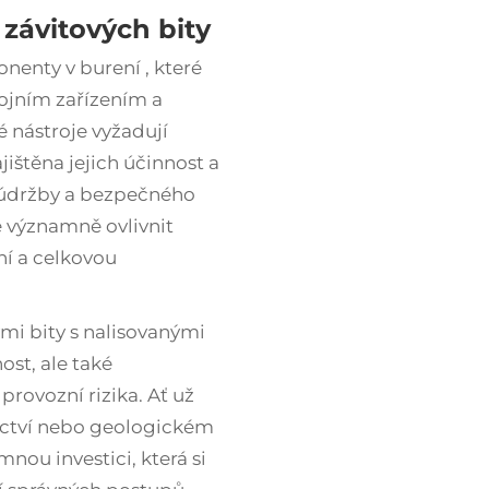
závitových bity
ponenty v
burení
, které
rojním zařízením a
 nástroje vyžadují
ištěna jejich účinnost a
údržby a bezpečného
 významně ovlivnit
ní a celkovou
i bity s nalisovanými
ost, ale také
provozní rizika. Ať už
ictví nebo geologickém
nou investici, která si