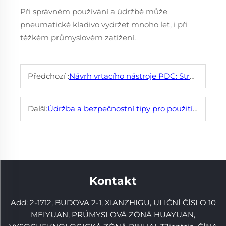
Při správném používání a údržbě může
pneumatické kladivo vydržet mnoho let, i při
těžkém průmyslovém zatížení.
Předchozí :
Návrh vrtacího nástroje PDC: Struktura, principy a optimalizace pro maximální výkon při vrtání
Další:
Údržba a bezpečnostní tipy pro použití závitových bity
Kontakt
Add: 2-1712, BUDOVA 2-1, XIANZHIGU, ULIČNÍ ČÍSLO 10
MEIYUAN, PRŮMYSLOVÁ ZÓNÁ HUAYUAN,