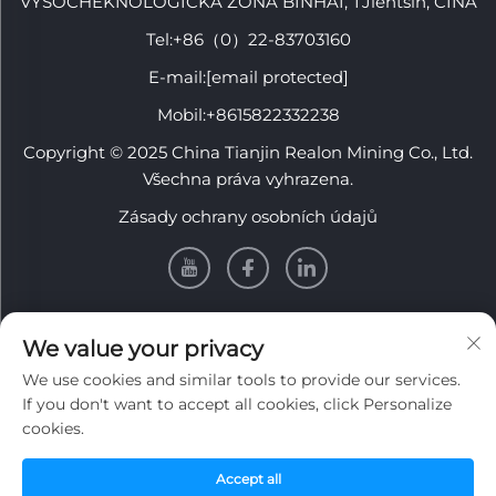
VYSOCHEKNOLOGICKÁ ZÓNÁ BINHAI, TJientsin, ČÍNA
Tel:
+86（0）22-83703160
E-mail:
[email protected]
Mobil:
+8615822332238
Copyright © 2025 China Tianjin Realon Mining Co., Ltd.
Všechna práva vyhrazena.
Zásady ochrany osobních údajů
INFORMACE
We value your privacy
We use cookies and similar tools to provide our services.
Zaregistrujte se, abyste obdrželi naši týdenní novinu
If you don't want to accept all cookies, click Personalize
cookies.
Accept all