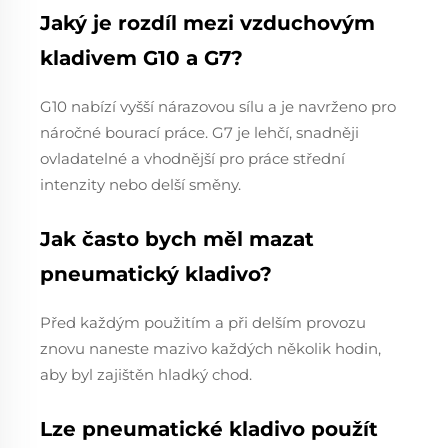
Jaký je rozdíl mezi vzduchovým
kladivem G10 a G7?
G10 nabízí vyšší nárazovou sílu a je navrženo pro
náročné bourací práce. G7 je lehčí, snadněji
ovladatelné a vhodnější pro práce střední
intenzity nebo delší směny.
Jak často bych měl mazat
pneumatický kladivo?
Před každým použitím a při delším provozu
znovu naneste mazivo každých několik hodin,
aby byl zajištěn hladký chod.
Lze pneumatické kladivo použít