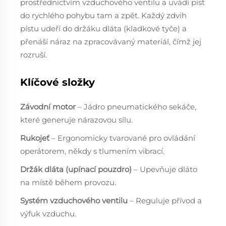
prostřednictvím vzduchového ventilu a uvádí píst
do rychlého pohybu tam a zpět. Každý zdvih
pístu udeří do držáku dláta (kladkové tyče) a
přenáší náraz na zpracovávaný materiál, čímž jej
rozruší.
Klíčové složky
Závodní motor
– Jádro pneumatického sekáče,
které generuje nárazovou sílu.
Rukojeť
– Ergonomicky tvarované pro ovládání
operátorem, někdy s tlumením vibrací.
Držák dláta (upínací pouzdro)
– Upevňuje dláto
na místě během provozu.
Systém vzduchového ventilu
– Reguluje přívod a
výfuk vzduchu.