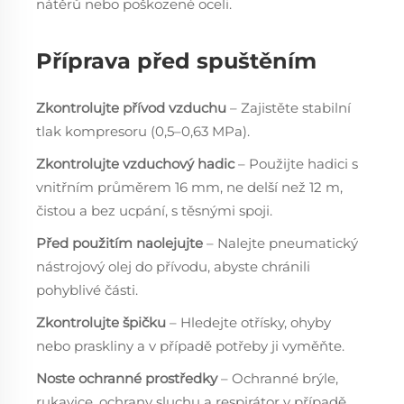
nátěrů nebo poškozené oceli.
Příprava před spuštěním
Zkontrolujte přívod vzduchu
– Zajistěte stabilní
tlak kompresoru (0,5–0,63 MPa).
Zkontrolujte vzduchový hadic
– Použijte hadici s
vnitřním průměrem 16 mm, ne delší než 12 m,
čistou a bez ucpání, s těsnými spoji.
Před použitím naolejujte
– Nalejte pneumatický
nástrojový olej do přívodu, abyste chránili
pohyblivé části.
Zkontrolujte špičku
– Hledejte otřísky, ohyby
nebo praskliny a v případě potřeby ji vyměňte.
Noste ochranné prostředky
– Ochranné brýle,
rukavice, ochrany sluchu a respirátor v případě