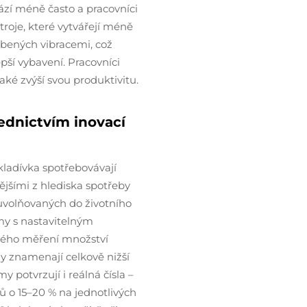
ází méně často a pracovníci
troje, které vytvářejí méně
obených vibracemi, což
epší vybavení. Pracovníci
ké zvýší svou produktivitu.
řednictvím inovací
kladívka spotřebovávají
jšími z hlediska spotřeby
n uvolňovaných do životního
émy s nastavitelným
ného měření množství
 znamenají celkově nižší
y potvrzují i reálná čísla –
 o 15–20 % na jednotlivých