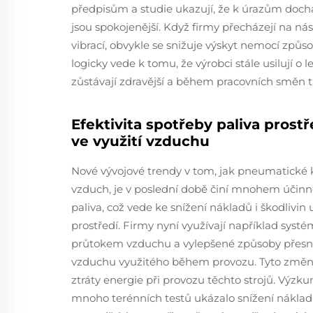
předpisům a studie ukazují, že k úrazům doch
jsou spokojenější. Když firmy přecházejí na nás
vibrací, obvykle se snižuje výskyt nemocí způs
logicky vede k tomu, že výrobci stále usilují o l
zůstávají zdravější a během pracovních směn ta
Efektivita spotřeby paliva prost
ve využití vzduchu
Nové vývojové trendy v tom, jak pneumatické 
vzduch, je v poslední době činí mnohem účinně
paliva, což vede ke snížení nákladů i škodlivi
prostředí. Firmy nyní využívají například syst
průtokem vzduchu a vylepšené způsoby přes
vzduchu využitého během provozu. Tyto změny
ztráty energie při provozu těchto strojů. Výzkum
mnoho terénních testů ukázalo snížení nákladů