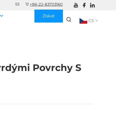
+86-22-83703160
Získat
CS
nabídku
vrdými Povrchy S