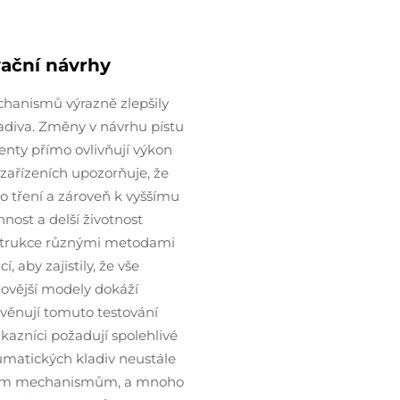
ační návrhy
hanismů výrazně zlepšily
adiva. Změny v návrhu pístu
nenty přímo ovlivňují výkon
 zařízeních upozorňuje, že
o tření a zároveň k vyššímu
ost a delší životnost
onstrukce různými metodami
 aby zajistily, že vše
 novější modely dokáží
i věnují tomuto testování
ákazníci požadují spolehlivé
eumatických kladiv neustále
azovým mechanismům, a mnoho