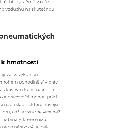
ení těchto systémů v otázce
ho vzduchu na skutečnou
 pneumatických
 k hmotnosti
jí velký výkon při
mnohem pohodlnější v práci
díky šikovným konstrukčním
akže pracovníci mohou práci
si například některé novější
ibru, což je výrazně více než
materiály, které snižují
a nebo nárazový účinek.