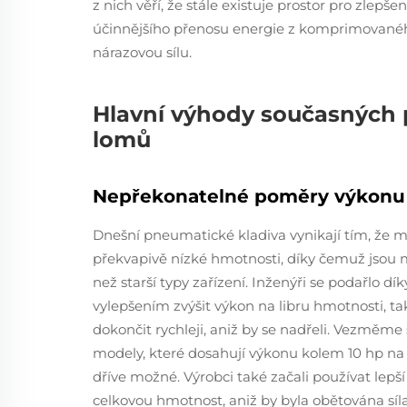
z nich věří, že stále existuje prostor pro zlepš
účinnějšího přenosu energie z komprimované
nárazovou sílu.
Hlavní výhody současných
lomů
Nepřekonatelné poměry výkonu
Dnešní pneumatické kladiva vynikají tím, že ma
překvapivě nízké hmotnosti, díky čemuž jsou 
než starší typy zařízení. Inženýři se podařlo 
vylepšením zvýšit výkon na libru hmotnosti, t
dokončit rychleji, aniž by se nadřeli. Vezměme 
modely, které dosahují výkonu kolem 10 hp na l
dříve možné. Výrobci také začali používat lepší 
celkovou hmotnost, aniž by byla obětována síl