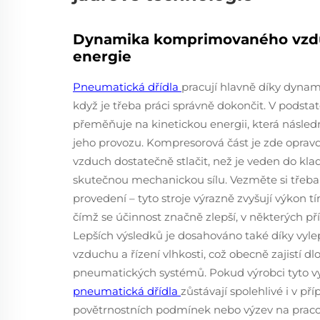
Dynamika komprimovaného vzdu
energie
Pneumatická dřídla
pracují hlavně díky dyna
když je třeba práci správně dokončit. V podsta
přeměňuje na kinetickou energii, která násle
jeho provozu. Kompresorová část je zde opravd
vzduch dostatečně stlačit, než je veden do kla
skutečnou mechanickou sílu. Vezměte si třeba
provedení – tyto stroje výrazně zvyšují výkon tí
čímž se účinnost značně zlepší, v některých p
Lepších výsledků je dosahováno také díky vylep
vzduchu a řízení vlhkosti, což obecně zajistí d
pneumatických systémů. Pokud výrobci tyto vy
pneumatická dřídla
zůstávají spolehlivé i v p
povětrnostních podmínek nebo výzev na pracovi