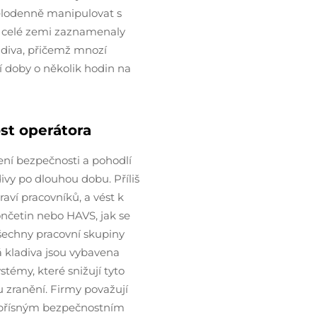
celodenně manipulovat s
po celé zemi zaznamenaly
adiva, přičemž mnozí
 doby o několik hodin na
st operátora
žení bezpečnosti a pohodlí
ivy po dlouhou dobu. Příliš
aví pracovníků, a vést k
nčetin nebo HAVS, jak se
šechny pracovní skupiny
 kladiva jsou vybavena
émy, které snižují tyto
ku zranění. Firmy považují
í přísným bezpečnostním