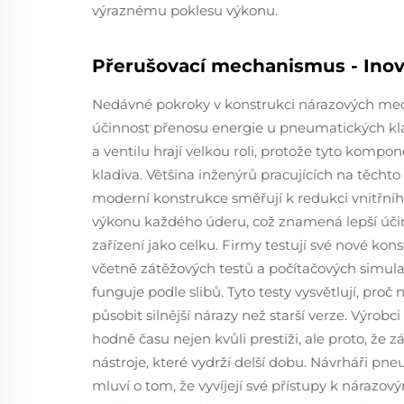
výraznému poklesu výkonu.
Přerušovací mechanismus - Inov
Nedávné pokroky v konstrukci nárazových mec
účinnost přenosu energie u pneumatických kl
a ventilu hrají velkou roli, protože tyto kompo
kladiva. Většina inženýrů pracujících na těchto
moderní konstrukce směřují k redukci vnitřníh
výkonu každého úderu, což znamená lepší účinn
zařízení jako celku. Firmy testují své nové k
včetně zátěžových testů a počítačových simulací,
funguje podle slibů. Tyto testy vysvětlují, proč
působit silnější nárazy než starší verze. Výrobc
hodně času nejen kvůli prestiži, ale proto, že z
nástroje, které vydrží delší dobu. Návrháři pn
mluví o tom, že vyvíjejí své přístupy k nár