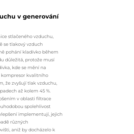
chu v generování
mice stlačeného vzduchu,
tě se tlakový vzduch
dně pohání kladívko během
u důležitá, protože musí
dívka, kde se mění na
 kompresor kvalitního
m, že zvyšují tlak vzduchu,
řípadech až kolem 45 %.
šením v oblasti filtrace
louhodobou spolehlivost
lepšení implementují, jejich
řípadě různých
šti, aniž by docházelo k