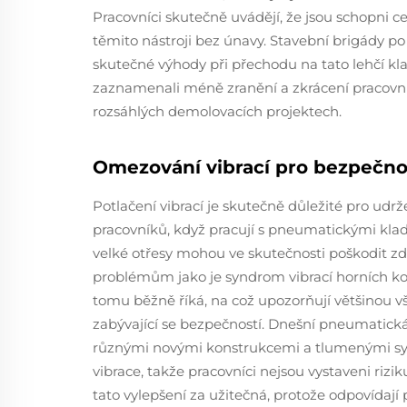
Pracovníci skutečně uvádějí, že jsou schopni 
těmito nástroji bez únavy. Stavební brigády 
skutečné výhody při přechodu na tato lehčí kl
zaznamenali méně zranění a zkrácení pracovní
rozsáhlých demolovacích projektech.
Omezování vibrací pro bezpečno
Potlačení vibrací je skutečně důležité pro udr
pracovníků, když pracují s pneumatickými klad
velké otřesy mohou ve skutečnosti poškodit zdr
problémům jako je syndrom vibrací horních ko
tomu běžně říká, na což upozorňují většinou v
zabývající se bezpečností. Dnešní pneumatická
různými novými konstrukcemi a tlumenými syst
vibrace, takže pracovníci nejsou vystaveni rizi
tato vylepšení za užitečná, protože odpovídaj