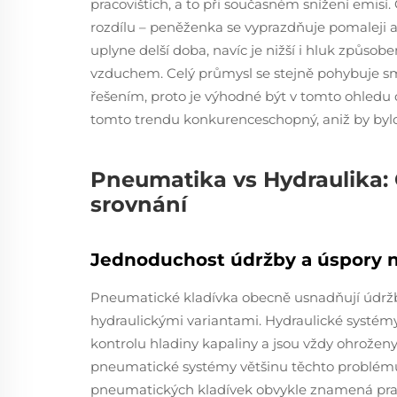
pracovištích, a to při současném snížení emisí
rozdílu – peněženka se vyprazdňuje pomaleji 
uplyne delší doba, navíc je nižší i hluk způso
vzduchem. Celý průmysl se stejně pohybuje s
řešením, proto je výhodné být v tomto ohledu 
tomto trendu konkurenceschopný, aniž by bylo
Pneumatika vs Hydraulika:
srovnání
Jednoduchost údržby a úspory 
Pneumatické kladívka obecně usnadňují údržb
hydraulickými variantami. Hydraulické systém
kontrolu hladiny kapaliny a jsou vždy ohroženy
pneumatické systémy většinu těchto problémů
pneumatických kladívek obvykle znamená pra