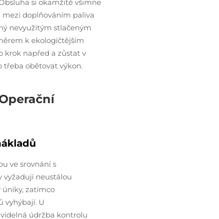
. Obsluha si okamžitě všimne
a mezi doplňováním paliva
bený nevyužitým stlačeným
měrem k ekologičtějším
o krok napřed a zůstat v
 třeba obětovat výkon.
 Operační
nákladů
u ve srovnání s
y vyžadují neustálou
 úniky, zatímco
 vyhýbají. U
videlná údržba kontrolu