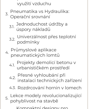
využití vzduchu
Pneumatika vs Hydraulika:
Operační srovnání
Jednoduchost údržby a
úspory nákladů
Univerzálnost přes teplotní
podmínky
Průmyslové aplikace
pneumatických lomtů
Projekty demolicí betonu v
urbanističkém prostředí
Přesné vyhloubání při
instalaci technických zařízení
Rozdrcování hornin v lomech
Lekce modely revolucionalizující
pohyblivost na stavbě
Kompaktní designy pro