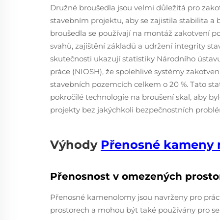
Družné broušedla jsou velmi důležitá pro zako
stavebním projektu, aby se zajistila stabilita 
broušedla se používají na montáž zakotvení po
svahů, zajištění základů a udržení integrity st
skutečnosti ukazují statistiky Národního ústa
práce (NIOSH), že spolehlivé systémy zakotve
stavebních pozemcích celkem o 20 %. Tato sta
pokročilé technologie na broušení skal, aby b
projekty bez jakýchkoli bezpečnostních probl
Výhody
Přenosné kameny n
Přenosnost v omezených prosto
Přenosné kamenolomy jsou navrženy pro práci
prostorech a mohou být také používány pro se