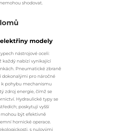
še nemohou shodovat.
olomů
 elektřiny modely
pech nástrojové oceli:
 každý nabízí vynikající
mínkách. Pneumatické zbraně
činí dokonalými pro náročné
ch k pohybu mechanismu
tý zdroj energie, čímž se
rnictví. Hydraulické typy se
ředích; poskytují vyšší
a mohou být efektivně
dzemní hornické operace.
ekologickosti, s nulovými