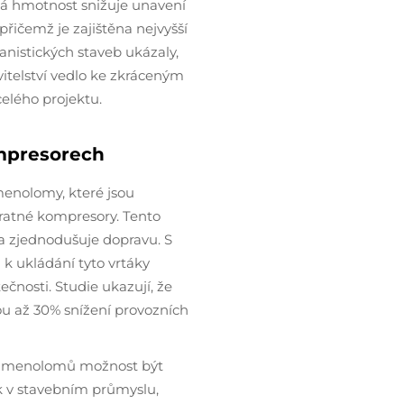
ká hmotnost snižuje unavení
přičemž je zajištěna nejvyšší
anistických staveb ukázaly,
itelství vedlo ke zkráceným
lého projektu.
ompresorech
menolomy, které jsou
ratné kompresory. Tento
a zjednodušuje dopravu. S
 k ukládání tyto vrtáky
čnosti. Studie ukazují, že
ou až 30% snížení provozních
 kamenolomů možnost být
 v stavebním průmyslu,