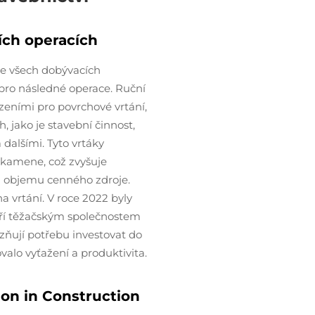
ích operacích
 ve všech dobývacích
 pro následné operace. Ruční
zeními pro povrchové vrtání,
, jako je stavební činnost,
dalšími. Tyto vrtáky
 kamene, což zvyšuje
u objemu cenného zdroje.
na vrtání. V roce 2022 byly
etří těžačským společnostem
azňují potřebu investovat do
alo vyťažení a produktivita.
ion in Construction