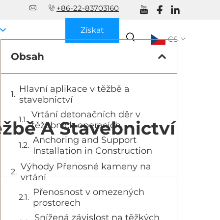
+86-22-83703160
Získat
CS
nabídku
Obsah
Hlavní aplikace v těžbě a
stavebnictví
Vrtání detonačních děr v
ěžbě A Stavebnictví
těžebních operacích
Anchoring and Support
Installation in Construction
Výhody Přenosné kameny na
vrtání
Přenosnost v omezených
prostorech
Snížená závislost na těžkých