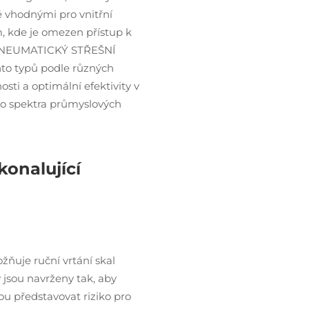
ě vhodnými pro vnitřní
, kde je omezen přístup k
 PNEUMATICKÝ STŘEŠNÍ
o typů podle různých
ti a optimální efektivity v
ho spektra průmyslových
onalující
žňuje ruční vrtání skal
y jsou navrženy tak, aby
ou představovat riziko pro