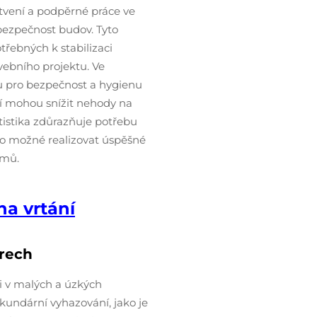
tvení a podpěrné práce ve
a bezpečnost budov. Tyto
třebných k stabilizaci
avebního projektu. Ve
vu pro bezpečnost a hygienu
ní mohou snížit nehody na
tistika zdůrazňuje potřebu
ylo možné realizovat úspěšné
émů.
a vrtání
rech
 v malých a úzkých
kundární vyhazování, jako je