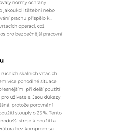
ržovaly normy ochrany
o jakoukoli těžební nebo
ování prachu přispělo k...
rtacích operací, což
ínos pro bezpečnější pracovní
hu
ručních skalních vrtacích
sem více pohodlné situace
přesnějšími při delší použití
 pro uživatele. Jsou důkazy
ěšná, protože porovnání
oužití stouply o 25 %. Tento
dušší stroje k použití a
perátora bez kompromisu