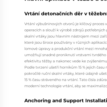
Vrtání detonačních děr v těžebn
Vrtání výbušninových otvorů je klíčový proces
operacích a slouží k výrobě zdrojů potřebných
skalní vrtáky jsou hlavním nástrojem mezi zaří
které jsou široce používány v různých aplikacích
lomové úpravy a produkční vrtání mezi mnoha 
umožňují snadné proniknutí vrstvami tvrdého
efektivitu těžby a nakonec vede ke zvýšeném
Podle tvrzení ušetří horníkům 15 % jejich času 
pokročilé ruční skalní vrtáky, které údajně uš
15 % času stráveného na vrtání. Tato čísla zdůr
moderní technologie vrtání, aby se maximalizov
Anchoring and Support Installat