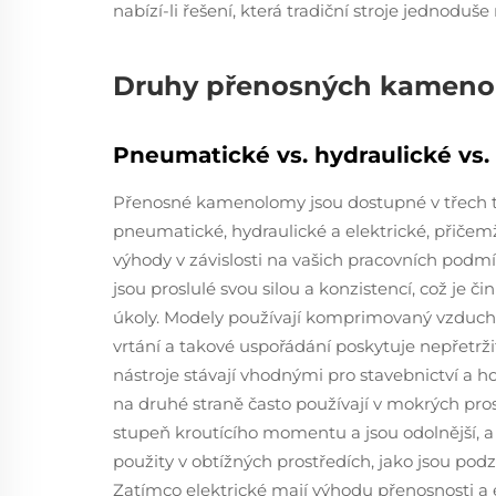
nabízí-li řešení, která tradiční stroje jednodu
Druhy přenosných kamen
Pneumatické vs. hydraulické vs.
Přenosné kamenolomy jsou dostupné v třech ty
pneumatické, hydraulické a elektrické, přičemž
výhody v závislosti na vašich pracovních pod
jsou proslulé svou silou a konzistencí, což je 
úkoly. Modely používají komprimovaný vzdu
vrtání a takové uspořádání poskytuje nepřetrži
nástroje stávají vhodnými pro stavebnictví a ho
na druhé straně často používají v mokrých prost
stupeň kroutícího momentu a jsou odolnější, 
použity v obtížných prostředích, jako jsou po
Zatímco elektrické mají výhodu přenosnosti a 