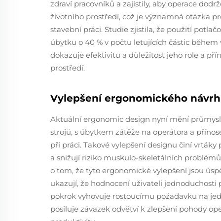
zdraví pracovníků a zajistily, aby operace dod
životního prostředí, což je významná otázka pr
stavební práci. Studie zjistila, že použití potlač
úbytku o 40 % v počtu letujících částic během v
dokazuje efektivitu a důležitost jeho role a př
prostředí.
Vylepšení ergonomického návr
Aktuální ergonomic design nyní mění průmysl 
strojů, s úbytkem zátěže na operátora a příno
při práci. Takové vylepšení designu činí vrtáky 
a snižují riziko muskulo-skeletálních problémů
o tom, že tyto ergonomické vylepšení jsou úsp
ukazují, že hodnocení uživateli jednoduchosti p
pokrok vyhovuje rostoucímu požadavku na jedno
posiluje závazek odvětví k zlepšení pohody o