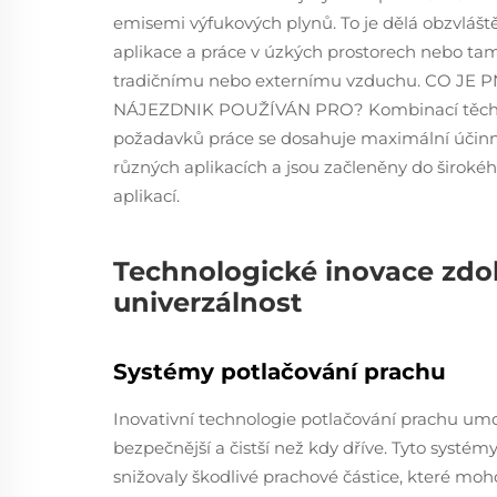
emisemi výfukových plynů. To je dělá obzvlášt
aplikace a práce v úzkých prostorech nebo tam
tradičnímu nebo externímu vzduchu. CO JE
NÁJEZDNIK POUŽÍVÁN PRO? Kombinací těcht
požadavků práce se dosahuje maximální účinnos
různých aplikacích a jsou začleněny do široké
aplikací.
Technologické inovace zdok
univerzálnost
Systémy potlačování prachu
Inovativní technologie potlačování prachu umo
bezpečnější a čistší než kdy dříve. Tyto systém
snižovaly škodlivé prachové částice, které moh