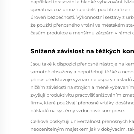
například terasování a hladké vyhazování. Níz
operátora, což umožňuje delší použití zařízení, 
úroveň bezpečnosti. Výkonnostní sestavy z urb
že použití přenosného vrtání ve městském stav
časům produkce a menšímu zácpám v rámci ce
Snížená závislost na těžkých k
Jsou také k dispozici přenosné nástroje na ka
samotně obsaženy a nepotřebují těžké a neob
přínos představuje významné úspory nákladů 
nižším závislostí na strojích a méně vybavením
zvyšují produktivitu pracovišť snižováním zmate
firmy, které používají přenosné vrtáky, dosáhn
nákladů na systémy vzduchové komprese.
Celkově poskytují univerzálnost přenosných
neocenitelným majetkem jak v dobývacím, tak