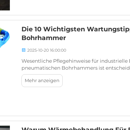
Die 10 Wichtigsten Wartungsti
Bohrhammer
2025-10-20 16:00:00
Wesentliche Pflegehinweise für industrielle
pneumatischen Bohrhammers ist entscheide
Langlebigkeit in industriellen Anwendungen 
Mehr anzeigen
Werkzeuge sind das Rückgrat des Bauwesen
Warum Wärmebehandlung Für Fel