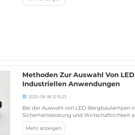
harte, verschleißfeste Karbidschicht auf de
Methoden Zur Auswahl Von LED
Industriellen Anwendungen
2025-09-18 13:15:23
Bei der Auswahl von LED-Bergbaulampen i
Sicherheitsleistung und Wirtschaftlichkeit an
Produkt auswählen, das am besten zu Ihre
Mehr anzeigen
finden Sie einige einfache Methoden, die Ih