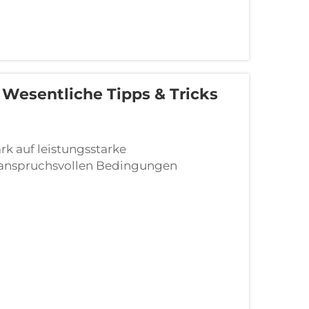
Wesentliche Tipps & Tricks
ark auf leistungsstarke
 anspruchsvollen Bedingungen
 unverzichtbaren Werkzeugen gilt der
Betonbearbeitung.