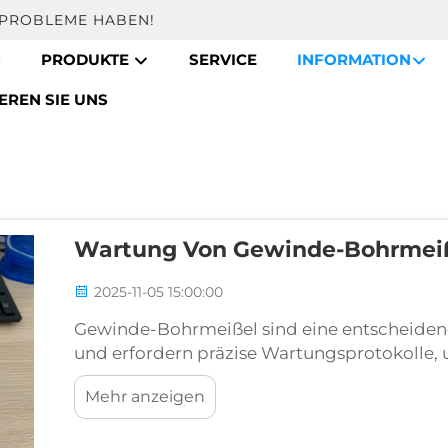
E PROBLEME HABEN!
S
PRODUKTE
SERVICE
INFORMATION
EREN SIE UNS
Wartung Von Gewinde-Bohrmeiße
2025-11-05 15:00:00
Gewinde-Bohrmeißel sind eine entscheide
und erfordern präzise Wartungsprotokolle, 
längere Nutzungsdauer sicherzustellen. Die
Mehr anzeigen
verfügen über Gewindeverbindungen, die b
stellen.