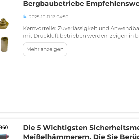
Bergbaubetriebe Empfehlensw
2025-10-11 16:04:50
Kernvorteile: Zuverlässigkeit und Anwendb
mit Druckluft betrieben werden, zeigen in b
wobei Hand- und Gestellbohrgeräte besonde
Mehr anzeigen
Betrieb mit komprimierter Luft.
Die 5 Wichtigsten Sicherheits
Meißelhämmerern, Die Sie Berüc