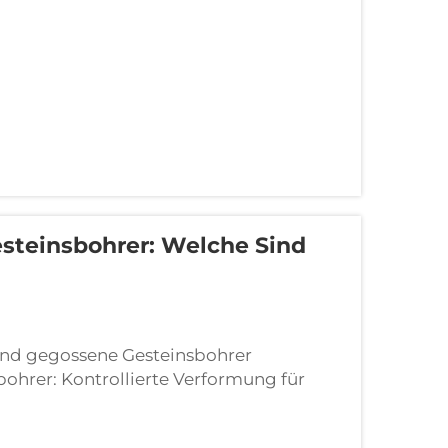
steinsbohrer: Welche Sind
und gegossene Gesteinsbohrer
ohrer: Kontrollierte Verformung für
rer, die durch Schmieden hergestellt
hem Druck bei Hitze geformt werden...