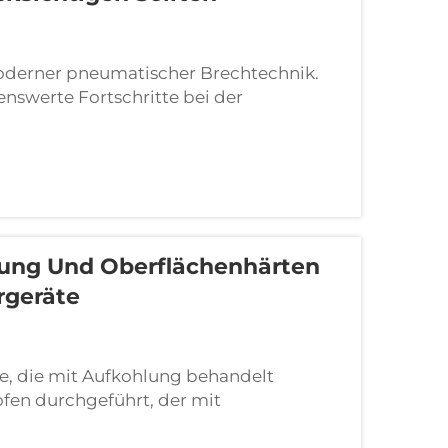
oderner pneumatischer Brechtechnik.
nswerte Fortschritte bei der
 erzielt, insbesondere im Hinblick auf
 Werkzeuge sind essenziell...
ung Und Oberflächenhärten
rgeräte
, die mit Aufkohlung behandelt
ofen durchgeführt, der mit
iner Behandlungszeit bildet sich eine