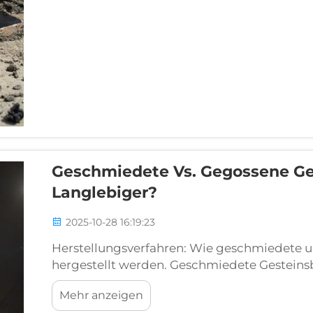
Geschmiedete Vs. Gegossene Ge
Langlebiger?
2025-10-28 16:19:23
Herstellungsverfahren: Wie geschmiedete 
hergestellt werden. Geschmiedete Gesteinsb
erhöhte Dichte und Festigkeit. Gesteinsboh
Mehr anzeigen
werden, halten viel länger, da sie unter ho