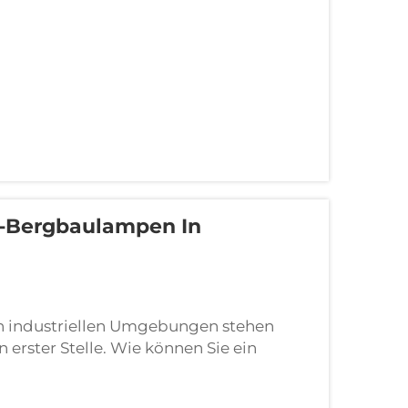
m Stabkörper und dem inn...
-Bergbaulampen In
n industriellen Umgebungen stehen
 erster Stelle. Wie können Sie ein
n Anforderungen passt? Im Folgenden
nen bei der Auswahl helfen. Wählen Sie