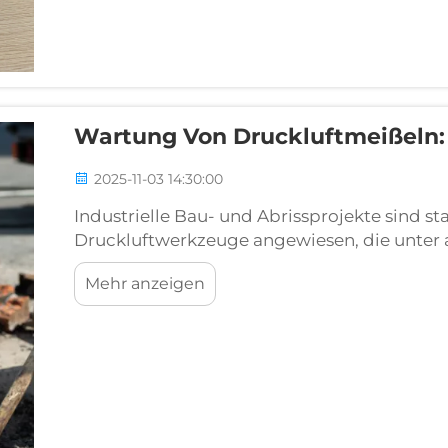
Wartung Von Druckluftmeißeln: 
2025-11-03 14:30:00
Industrielle Bau- und Abrissprojekte sind st
Druckluftwerkzeuge angewiesen, die unter
zuverlässige Leistung bieten. Unter diesen
Mehr anzeigen
Druckluftmeißel als Eckpfeiler effizienter 