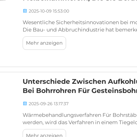
2025-10-09 15:53:00
Wesentliche Sicherheitsinnovationen bei m
Die Bau- und Abbruchindustrie hat bemerke
Technologie pneumatischer Meißelmaschinen
Mehr anzeigen
Sicherheitsmerkmale. Diese leistungsstarken
Unterschiede Zwischen Aufkohl
Bei Bohrrohren Für Gesteinsboh
2025-09-26 13:17:37
Wärmebehandlungsverfahren Für Bohrstäbe
werden, wird das Verfahren in einem Tiegel
kohlenstoffreichen Gasen gefüllt ist. Nach e
Mehr anzeigen