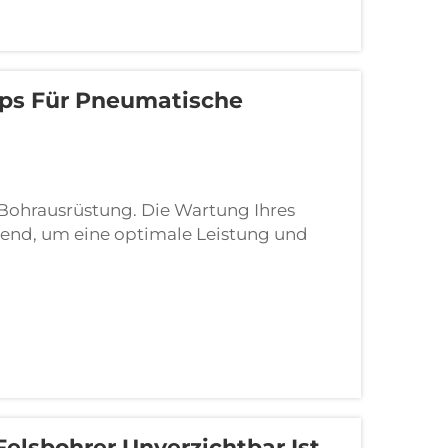
pps Für Pneumatische
 Bohrausrüstung. Die Wartung Ihres
nd, um eine optimale Leistung und
sicherzustellen. Diese leistungsstarken
s und des Bergbaus...
sbohrer Unverzichtbar Ist