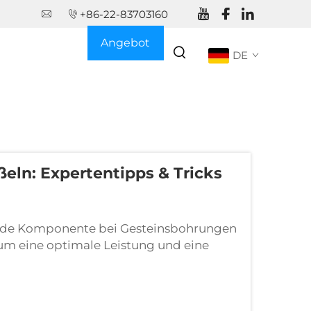
+86-22-83703160
Angebot
DE
anfordern
ln: Expertentipps & Tricks
nde Komponente bei Gesteinsbohrungen
um eine optimale Leistung und eine
se spezialisierten Bohrwerkzeuge
esondere Anforderungen an die Pflege