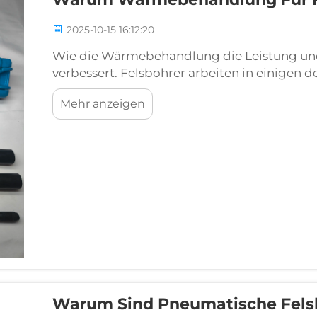
2025-10-15 16:12:20
Wie die Wärmebehandlung die Leistung un
verbessert. Felsbohrer arbeiten in einigen
weshalb die Materialhaltbarkeit nicht verhan
Mehr anzeigen
Wärmebehandlungsverfahren verändern den 
Warum Sind Pneumatische Fels