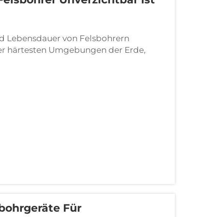
d Lebensdauer von Felsbohrern
 der härtesten Umgebungen der Erde,
delbar ist. Gezielte
Bohrstahl auf atomarer Ebene ...
bohrgeräte Für