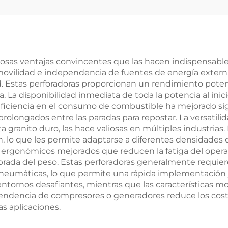
osas ventajas convincentes que las hacen indispensable
 movilidad e independencia de fuentes de energía externa
d. Estas perforadoras proporcionan un rendimiento pote
ica. La disponibilidad inmediata de toda la potencia al 
ficiencia en el consumo de combustible ha mejorado sig
olongados entre las paradas para repostar. La versatili
a granito duro, las hace valiosas en múltiples industrias.
n, lo que les permite adaptarse a diferentes densidades d
ergonómicos mejorados que reducen la fatiga del opera
brada del peso. Estas perforadoras generalmente requi
o neumáticas, lo que permite una rápida implementación 
 entornos desafiantes, mientras que las características 
ependencia de compresores o generadores reduce los costo
s aplicaciones.