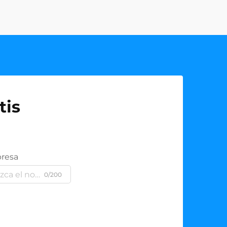
tis
resa
0/200