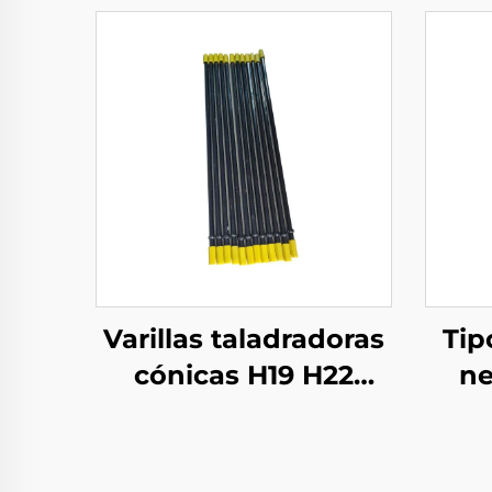
Varillas taladradoras
Tip
cónicas H19 H22
ne
H25H para minería
mar
Ma