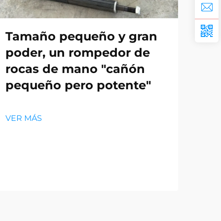
Tamaño pequeño y gran
poder, un rompedor de
rocas de mano "cañón
Sel
pequeño pero potente"
Pe
pa
VER MÁS
Óp
VER