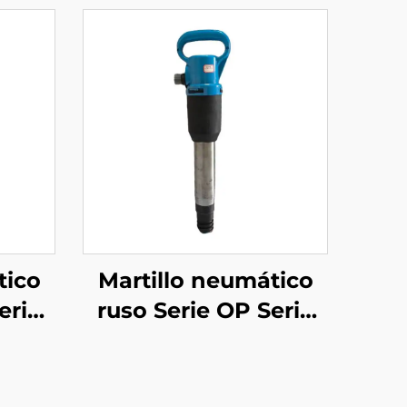
tico
Martillo neumático
erie
ruso Serie OP Serie
s--
MO Rompe piedras--
OP-3