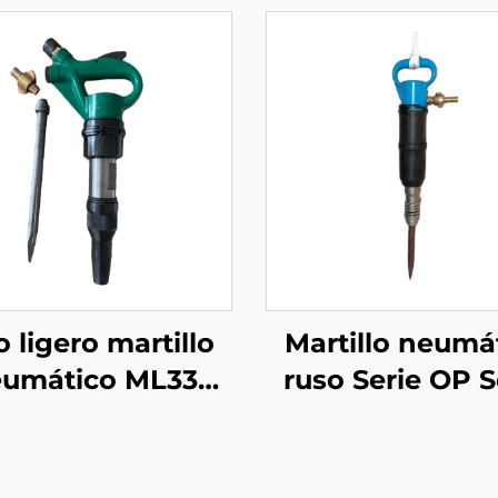
o ligero martillo
Martillo neumá
umático ML33
ruso Serie OP S
tillo perforador
MO Rompehielo
rtillo rompedor
MO-2B
minero