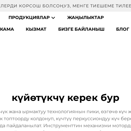
EЛЕРДИ КOРCОШ БОЛСОҢУЗ, МЕНГЕ ТИЕШЕМЕ ТИЛЕБ
ПРОДУКЦИЯЛАР
ЖАҢЫЛЫКТАР
СКАМА
КЫЗМАТ
БИЗГЕ БАЙЛАНЫШ
БЛОГ
күйөтүкчү керек бур
үк жана ырмактуу технологиянын пики, өзгөчө күч ж
 топтоорду колдонуп, күчтүү перкуссиондуу күч бере
да пайдаланылат. Инструменттин механизми моторд