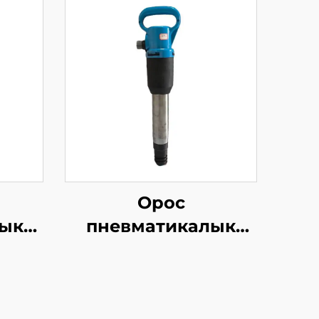
Орос
ык
пневматикалык
иясы
чакыратын OP
ы
сериясы MO
2B
сериясы