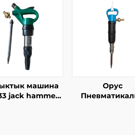
ыктык машина
Орус
3 jack hammer
Пневматикал
Mining break
Хаммер OP сер
hammer
MO серияс
Дыбыш--MO-