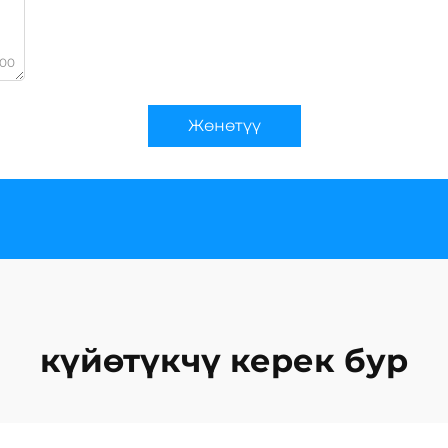
000
Жөнөтүү
күйөтүкчү керек бур