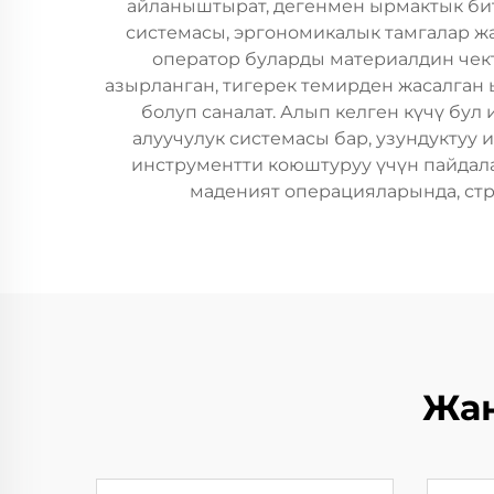
айланыштырат, дегенмен ырмактык би
системасы, эргономикалык тамгалар ж
оператор буларды материалдин чек
азырланган, тигерек темирден жасалган 
болуп саналат. Алып келген күчү бул
алуучулук системасы бар, узундуктуу
инструментти коюштуруу үчүн пайдал
маденият операцияларында, стр
Жаң