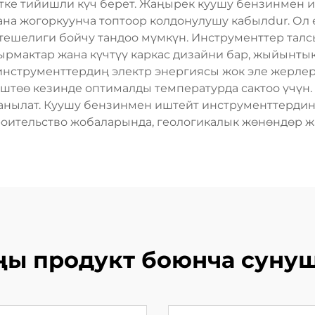
тке тийишли күч берет. Жаңырек куушу бензинмен 
ана жогоркуунча топтоор колдонулушу кабылdur. Ол 
тешелиги бойчу тандоо мүмкүн. Инструменттер талс
ырмактар жана күчтүү каркас дизайни бар, жыйынтык
 инструменттердиң электр энергиясы жок эле жерле
 иштөө кезинде оптималды температурда сактоо үчүн.
анылат. Куушу бензинмен иштейт инструменттердин 
оительство жобаларында, геологикалык жөнөндөр ж
ы продукт боюнча суну