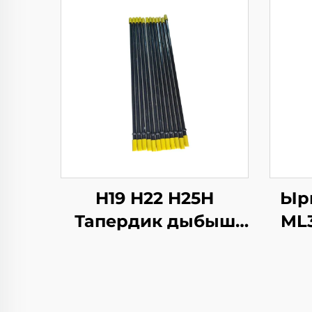
H19 H22 H25H
Ыр
Тапердик дыбыш
ML3
карындасдары
таануучу өмүрү
үчүн