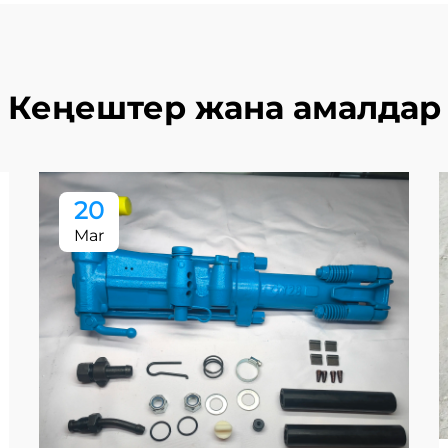
Кеңештер жана амалдар
20
Mar