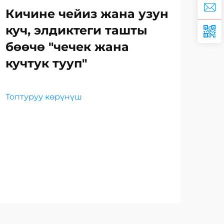
Кичине чейиз жана узун
куч, элдиктеги ташты
бөөчө "чечек жана
Эң
кучтук тууп"
на
бу
Топтуруу көрүнүш
та
Топ