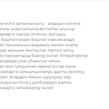
Чакыратын--OP-3
негизги артыкчылыгы - алардын өзгөчө
лектр энергиясына жетпеген алыскы
өлөргө таасир этпеген, жогорку
уш башталгандан баштап максималдуу
бап техниканын жардамы менен кыйла
дар жумшак акиташтан тартып катуу
өн тармактарда баалуу кылат. Операторлор
елдерде узак убакытка чейин
 ал эми тумшукчан кармагычтар жана
маларга салыштырмалуу, адатта, орнотуу
берет. Алардын бекем курулушу оор
рандысыз болуу долбоордун жалпы
мдарга натыйжалуу кылат.