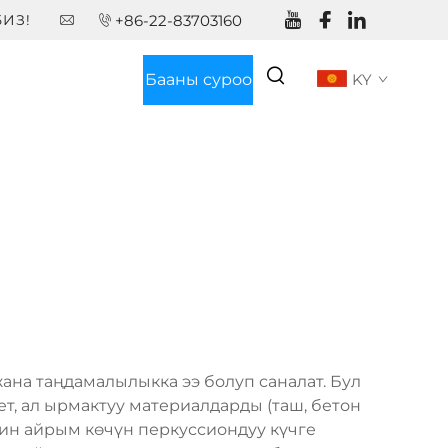
ИЗ!
+86-22-83703160
Бааны суроо
KY
ана таңдамалылыкка ээ болуп саналат. Бул
т, ал ырмактуу материалдарды (таш, бетон
ин айрым көчүн перкуссиондуу күчге