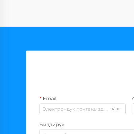
Email
0/100
Билдирүү