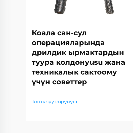
Коала сан-сул
операцияларында
дрилдик ырмактардын
туура колдонуusu жана
техникалык сактоому
үчүн советтер
Топтуруу көрүнүш