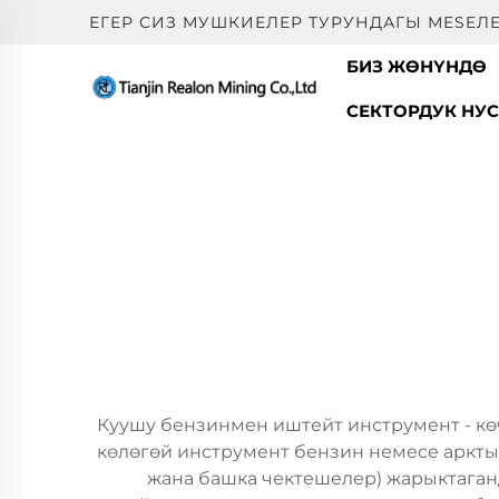
ЕГЕР СИЗ МУШКИЕЛЕР ТУРУНДАГЫ МESEЛ
БИЗ ЖӨНҮНДӨ
СЕКТОРДУК НУ
Куушу бензинмен иштейт инструмент - көч
көлөгөй инструмент бензин немесе арктык
жана башка чектешелер) жарыктаган