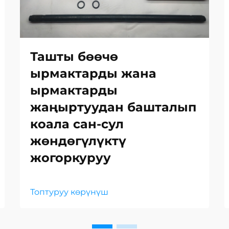
Ташты бөөчө
ырмактарды жана
ырмактарды
жаңыртуудан башталып
коала сан-сул
жөндөгүлүктү
жогоркуруу
Топтуруу көрүнүш