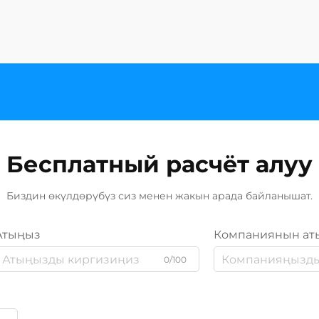
Бесплатный расчёт алуу
Биздин өкүлдөрүбүз сиз менен жакын арада байланышат.
Атыңыз
Компаниянын ат
0/100