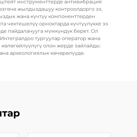
иштейт инструменттерде антивибрация
өзгөчө жылдыздашуу контроолдорго ээ,
ыздык жана күчтүү компоненттерден
та чектешелүү орноктарда күчтүүлүкке ээ
рде пайдаланууга мүмкүндүк берет. Ол
 Интегралдоо тургуулар оператор жана
көлөгөйлүүлүгү олон жерде зайлайды:
ана археологиялык көчөрөлүүдө.
штар