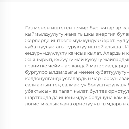
Газ менен иштеген темир бургучтар ар к
кыймылдуулугу жана тышкы энергия була
жерлерде иштөөгө мүмкүндүк берет. Бул у
кубаттуулуктагы туруктуу иштей алышат. 
өндүрүмдүүлүктү камсыз кылат. Алардын 
жакшырып, күйүүчү май куюучу жайлардын
гранитке чейин ар кандай материалдарды 
бургулоо ылдамдыгы менен кубаттуулугун
колдонулганда усталардын чарчоосун аза
салмактын тең салмактуу бөлүштүрүлүшү б
убактысын аз талап кылат, бул тез орноту
шарттарда да ишенимдүү болушуна кам к
логистикалык жана орнотуу чыгымдарын а