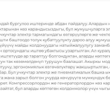
андай бургулоо иштеринде абдан пайдалуу. Алардын 
ктарынан көз карандысыздыгы, бул жумушчуларга э
чкучтар электр тармагындагы өзгөрүүлөргө же чектө
Ишти баштоодо толук кубаттуулукту дароо алуу жум
күйүүчү майды колдонуудагы натыйжалуулугу заман
 ортосундагы иштөө убактысы узартылган. Ал курал
иштетүүдө ар тараптуу болгондуктан, аларды көптөг
ун так көзөмөлдөнүп турушун баалашат. Акыркы мод
йтуучу, эргономиялык өзгөчөлүктөрү жакшыртылган,
ар. Бул учкучтар электр же пневматикалык башка ык
уга жана зарыл болгон учурда көчүрүүгө мүмкүндүк 
өрөт. Компрессорлордон же генераторлордон көз ка
зайтат, бул аларды көптөгөн колдонмолор үчүн чыгы