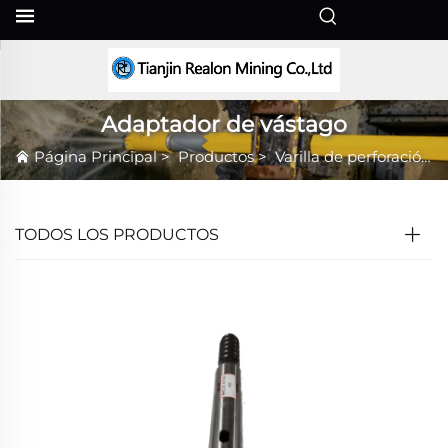
ES
Adaptador de vástago
Página Principal
>
Productos
>
Varilla de perforación
TODOS LOS PRODUCTOS