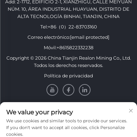
Add: 2-1712, EDIFICIO 2-1, XIANZHIGU, CALLE MEIYUAN
NÚM. 10, ÁREA INDUSTRIAL HUAYUAN, DISTRITO DE
ALTA TECNOLOGÍA BINHAI, TIANJIN, CHINA
Tel:
+86（0）22-83703160
Correo electrónico:
[email protected]
Móvil:
+8615822332238
Copyright © 2026 China Tianjin Realon Mining Co., Ltd.
Todos los derechos reservados.
Política de privacidad
INFORMACIÓN
We value your privacy
We use cookies and similar tools to provide our services.
Regístrate para recibir nuestro boletín semanal
If you don't want to accept all cookies, click Personalize
cookies.